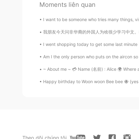
Thank you for your sharing.
Moments liên quan
I want to be someone who tries many things, vis
Sun of beach
CN粤
EN
我朋友今天问非华裔的外国人为啥很少学习中文。我觉得重点就只外国人不觉得现在的中国文化很酷
🕥 10:30下課開始寫，現在11pm
I went shopping today to get some last minute 
Am I the only person who puts on the aircon so 
~ About me ~ 💳 Name (名前) : Alice 🌍 Where are
Happy birthday to Woon woon Bee bee 🐝 (yes 
Theo dõi chúng tôi