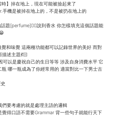
oor.手機【當時】掉在地上，現在可能被撿起來了
 the floor.手機是被掉在地上的，不是被扔在地上的
perfume]🧚‍♀️說到香水 你怎樣填充這個話題能

嗅覺和味覺 這兩種功能都可以記錄世界的美好 而對
述主題💃🏻
原因可以是慶祝自己的生日等等 涉及自身消費水平 它
第二瓶 哪一瓶成為了你經常用的 適當對比一下男士古
歷史
我們要考慮的就是處理主語的邏輯
覺得口語不需要Grammar 背一些句子就能行天下