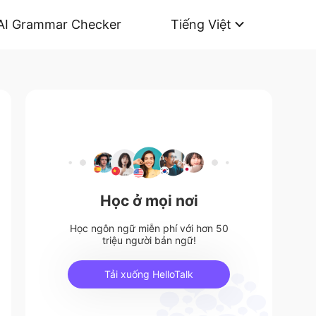
AI Grammar Checker
Tiếng Việt
Học ở mọi nơi
Học ngôn ngữ miễn phí với hơn 50
triệu người bản ngữ!
Tải xuống HelloTalk