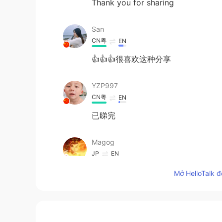
Thank you for sharing
San
CN粤
EN
👍👍👍很喜欢这种分享
YZP997
CN粤
EN
已睇完
Magog
JP
EN
Is there any meaning for the unico
Mở HelloTalk đ
Will
CN粤
EN