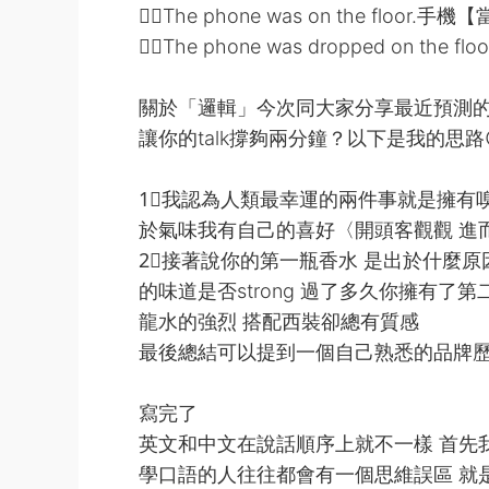
✍🏻The phone was on the fl
✍🏻The phone was dropped on
關於「邏輯」今次同大家分享最近預測的話題[
讓你的talk撐夠兩分鐘？以下是我的思路
1⃣️我認為人類最幸運的兩件事就是擁有
於氣味我有自己的喜好〈開頭客觀觀 進而描
2⃣️接著說你的第一瓶香水 是出於什麼
的味道是否strong 過了多久你擁有了
龍水的強烈 搭配西裝卻總有質感
最後總結可以提到一個自己熟悉的品牌
寫完了
英文和中文在說話順序上就不一樣 首先
學口語的人往往都會有一個思維誤區 就是