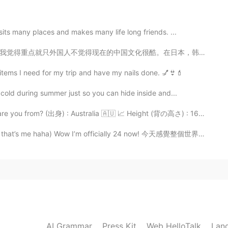
its many places and makes many life long friends. ...
2019.05.23 15:03
。在日本，韩国，都可以听很有创意的音乐，看独一无二的电影，体验到他们的文化。中国电影我感觉到拍的很弱，音乐...
 有多少人會看完呢🙈
items I need for my trip and have my nails done. 💅👙💄
cold during summer just so you can hide inside and...
 you from? (出身) : Australia 🇦🇺 📈 Height (背の高さ) : 160c...
that’s me haha) Wow I’m officially 24 now! 今天感覺整個世界都對...
AI Grammar
Press Kit
Web HelloTalk
Lan