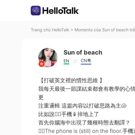
Trang chủ HelloTalk
>
Moments của Sun of beach trê
Sun of beach
CN粤
EN
【打破英文裡的慣性思維 】
我每天最後一節課結束都會有教學的心情在這裡
更
注重邏輯 這篇內容以打破思路為主🐚
比如說👉🏻手機📱掉地上了
首先你腦海中出現了幾種時態去翻譯？
✍🏻The phone is (still) on the f