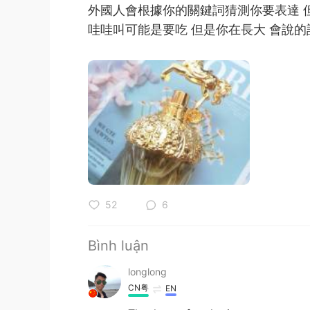
外國人會根據你的關鍵詞猜測你要表達 
哇哇叫可能是要吃 但是你在長大 會說
52
6
Bình luận
longlong
CN粤
EN