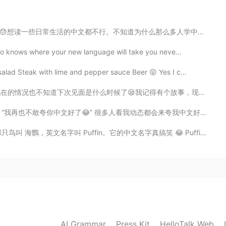
么那么多人学中文但是会写全英文动态，可能有其他目的🤷‍♂️ 中国人其实有一些会写中文动态只不过都是睡前段思考...
2019.05.23 15:03
ho knows where your new language will take you neve...
 有多少人會看完呢🙈
ad Steak with lime and pepper sauce Beer 😝 Yes I c...
时候了😪我记得有个故事，现在想起挺搞笑不过当时就不是。 那天本来是想一起去白云山蹦极的不过白云山很大所以爬...
动态都会来夸我中文好但后来跟我聊天就会发现我的中文并没那么好。我还在学嘛，体谅一下😭 搞笑的是同时也有人夸...
。它的中文名字真搞笑 😂 Puffin是我老家的代表动物～ 我最想念的就是老家的海岸路线。我们的国家公园全...
AI Grammar
Press Kit
HelloTalk Web