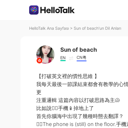
HelloTalk Ana Sayfası
>
Sun of beach'un Dil Anları
Sun of beach
CN粤
EN
【打破英文裡的慣性思維 】
我每天最後一節課結束都會有教學的心情在這裡
更
注重邏輯 這篇內容以打破思路為主🐚
比如說👉🏻手機📱掉地上了
首先你腦海中出現了幾種時態去翻譯？
✍🏻The phone is (still) on the f