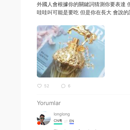
外國人會根據你的關鍵詞猜測你要表達 
哇哇叫可能是要吃 但是你在長大 會說
52
6
Yorumlar
longlong
CN粤
EN