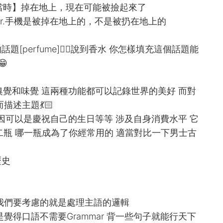
oor.手機【當時】掉在地上，現在可能被撿起來了
 the floor.手機是被掉在地上的，不是被扔在地上的
perfume]🧚‍♀️說到香水 你怎樣填充這個話題能

嗅覺和味覺 這兩種功能都可以記錄世界的美好 而對
述主題💃🏻
原因可以是慶祝自己的生日等等 涉及自身消費水平 它
第二瓶 哪一瓶成為了你經常用的 適當對比一下男士古
歷史
我們要考慮的就是處理主語的邏輯
覺得口語不需要Grammar 背一些句子就能行天下