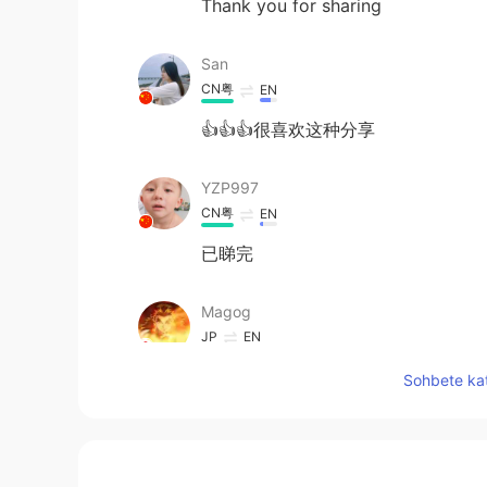
Thank you for sharing
San
CN粤
EN
👍👍👍很喜欢这种分享
YZP997
CN粤
EN
已睇完
Magog
JP
EN
Is there any meaning for the unico
Sohbete kat
Will
CN粤
EN