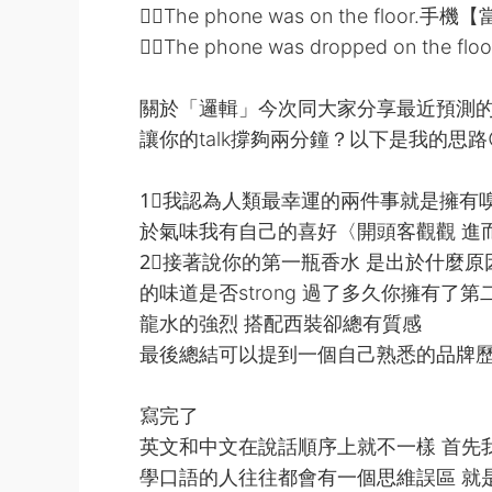
✍🏻The phone was on the fl
✍🏻The phone was dropped on
關於「邏輯」今次同大家分享最近預測的話題[
讓你的talk撐夠兩分鐘？以下是我的思路
1⃣️我認為人類最幸運的兩件事就是擁有
於氣味我有自己的喜好〈開頭客觀觀 進而描
2⃣️接著說你的第一瓶香水 是出於什麼
的味道是否strong 過了多久你擁有了
龍水的強烈 搭配西裝卻總有質感
最後總結可以提到一個自己熟悉的品牌
寫完了
英文和中文在說話順序上就不一樣 首先
學口語的人往往都會有一個思維誤區 就是