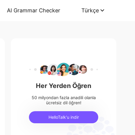
AI Grammar Checker
Türkçe
Her Yerden Öğren
50 milyondan fazla anadili olanla
ücretsiz dil öğren!
HelloTalk'u indir