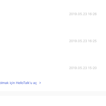
2019.05.23 16:26
2019.05.23 16:25
2019.05.23 15:20
rn?
ılmak için HelloTalk'u aç
2019.05.23 15:17