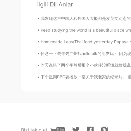
Thank you for your sharing.
İlgili Dil Anlar
我发现这里中国人和外国人大概都是发英文动态的😓想读一些日常生活的中文都不行。不知道为什
Sun of beach
CN粤
EN
Keep studying the world is a beautiful place w
🕥 10:30下課開始寫，現在11pm
Homemade Laos/Thai food yesterday Papaya sal
怀念一下去年去广州找hellotalk的朋友玩～ 因为现在的情况也不知道下次见面是什么
昨天说错了两个字然后那个小伙伴没听懂就给我说 ”我再也不敢夸你中文好了😂” 很多人看我
下个星期BBC要播放一部关于我老家的纪录片。 那只鸟叫 海鸚，英文名字叫 Puffin
Bizi takip et