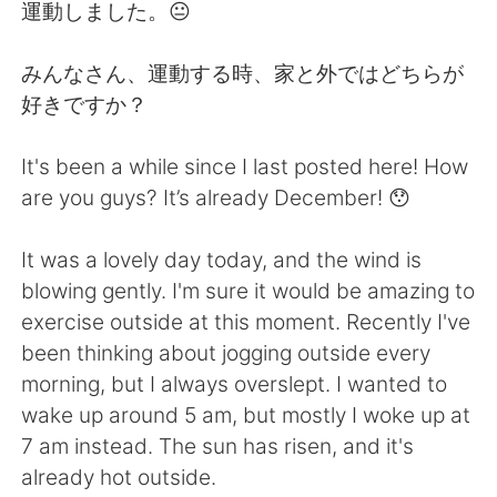
日本語
한국어
運動しました。😐
Русский
ไทย
みんなさん、運動する時、家と外ではどちらが
好きですか？
Indonesia
Italiano
It's been a while since I last posted here! How
Türkçe
Tiếng Việt
are you guys? It’s already December! 😯
Português
It was a lovely day today, and the wind is
blowing gently. I'm sure it would be amazing to
exercise outside at this moment. Recently I've
been thinking about jogging outside every
morning, but I always overslept. I wanted to
wake up around 5 am, but mostly I woke up at
7 am instead. The sun has risen, and it's
already hot outside.