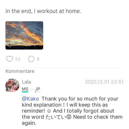
In the end, I workout at home.
53
8
Kommentare
Lala
2020.12.01 23:51
MS
JP
@Kako
Thank you for so much for your
kind explanation！I will keep this as
reminder! ☺️ And I totally forgot about
the word たいてい😟 Need to check them
again.