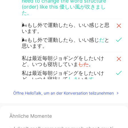
need to change the word structure
(order) like this 優しい風が吹きまし
た。
🌬もし外で運動したら、いい感じと思
います。
🌬もし外で運動したら、いい感じ
だ
と
思います。
私は最近毎朝ジョギングをしたいけ
ど、いつも寝坊していま
した
。
私は最近毎朝ジョギングをしたいけ
ど、いつも寝坊して
しま
いま
す
。
🤣 5時頃起きたいが
、ほとん
ど7時に起
Öffne HelloTalk, um an der Konversation teilzunehmen
きます。
🤣 5時頃起きたいが
(け
ど
)、たいてい
7
時に起きます。
/ in this context case, I
Ähnliche Momente
would say たいていinstead of ほとん
ど. Probably, when you look up this