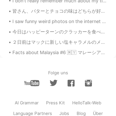
I don't really remember much about my time in Sweden last year because it was mostly just resting...
word in dictionary, its meaning is
written ほとんどat first. However,
皆さん、バターとチョコの味はどちらが好き？🤩 これは私の朝食の数日前の写真です。前にこの熊のクッキーはモーメントを投稿しました。でも、ポストの中にバターの味を買っただけです。それから、今回はバ...
looking down the meaning list, you
can find たいてい.
I saw funny weird photos on the internet today. But i find it cute. Hahaha. Dont know why i am so...
太陽はもうの
ば
て、そ
の時
暑くな
り
ま
今日はハッピーターンのクラッカーを食べ終わった。当初私は全部同じ味だと思う、しかしわさびの味が食べた後３種のアソートが気づいた。わさびマヨと、焼きとうもろこし、そして、最後の味は多分オリジナルで...
した
。
２日前はマックに新しい塩キャラメルのメニューがありました。私の一番好きなデザートの味はキャラメルなので、すぐにマックへ行きました。🤣 Two days ago, Mcdonald came ou...
太陽はもうの
ぼっ
て、そ
と(outside)
は、すでに(already)
暑くな
ってい
ま
Facts about Malaysia #6 🇲🇾 マレーシアについての事実 말레이시아에 대한 사실 In East Malaysia or commonly known as the i...
す
。
🌤 結局は家
に
運動しました。
Folge uns
🌤 結局は家
で
運動しました。
miya
2020.12.01 14:55
JP
EN
今日はもう12月ですね！
AI Grammar
Press Kit
HelloTalk-Web
(
今日は
)
もう12月ですね！
You can say
Language Partners
Jobs
Blog
Über
this without 「今日は」It's sounds