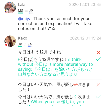
Lala
2020.12.01 23:45
MS
JP
@miya
Thank you so much for your
correction and explanation! I will take
notes on that! 💕☺️
Kako
2020.12.01 15:24
JP
EN
今日はもう12月ですね！
(
今日は
)
もう12月ですね！
/I think
without 今日は is more natural way to
saying: 「今日は」を除いた方がもっと
自然な言い方になると思うよ☺️
今日はいい天気で、風が優し
い
吹きま
した！
今日はいい天気で、風が優し
く
吹きま
した！
/When you use 優しい, you