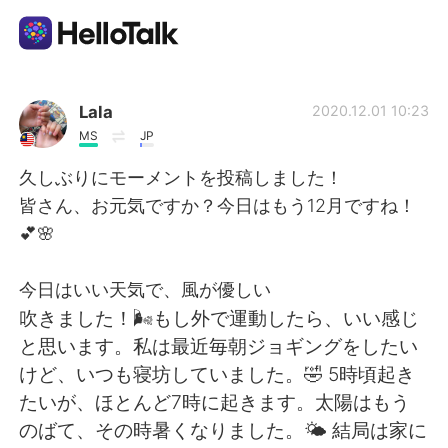
Sprachaustausch-App
Lala
2020.12.01 10:23
MS
JP
AI Grammar Checker
久しぶりにモーメントを投稿しました！
皆さん、お元気ですか？今日はもう12月ですね！
Deutsch
💕🌸
今日はいい天気で、風が優しい
English
简体中文
吹きました！🌬もし外で運動したら、いい感じ
と思います。私は最近毎朝ジョギングをしたい
繁體中文
Español
けど、いつも寝坊していました。🤣 5時頃起き
たいが、ほとんど7時に起きます。太陽はもう
العربية
Français
のばて、その時暑くなりました。🌤 結局は家に