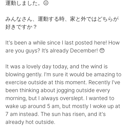
Deutsch
日本語
運動しました。😐
Русский
ไทย
みんなさん、運動する時、家と外ではどちらが
好きですか？
Indonesia
Italiano
It's been a while since I last posted here! How
Türkçe
Tiếng Việt
are you guys? It’s already December! 😯
Português
It was a lovely day today, and the wind is
blowing gently. I'm sure it would be amazing to
exercise outside at this moment. Recently I've
been thinking about jogging outside every
morning, but I always overslept. I wanted to
wake up around 5 am, but mostly I woke up at
7 am instead. The sun has risen, and it's
already hot outside.