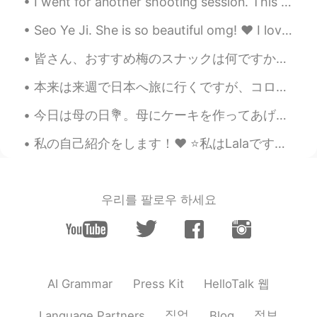
I went for another shooting session. This time, I had the archery range all to myself. I shot for...
word in dictionary, its meaning is
written ほとんどat first. However,
Seo Ye Ji. She is so beautiful omg! ❤️ I love her character in the drama "It's okay to be not oka...
looking down the meaning list, you
can find たいてい.
皆さん、おすすめ梅のスナックは何ですか？ 私はいつも梅が好きから今週梅スナックを食べた。もっと塩っぱくて、酸っぱいと思うけど全然違うの。これの味は以上梅スナックはように異なるでした。マイルドな味...
太陽はもうの
ば
て、そ
の時
暑くな
り
ま
本来は来週で日本へ旅に行くですが、コロナのせいでキャンセルしたので凄く残念です またこの目で色んな景色を見て、沢山の人に会って、色んな事を経験して、皆の文化に触れるのは楽しいです 何度でも行...
した
。
今日は母の日💐。母にケーキを作ってあげました! 昨年もケーキを作りました。 ハート形のケーキは先週にお店ヘ買った。ママは何も欲しくないから、ケーキを作ったんだ。 皆さん、母の日はどうやって祝...
太陽はもうの
ぼっ
て、そ
と(outside)
は、すでに(already)
暑くな
ってい
ま
私の自己紹介をします！❤️ ⭐️私はLalaです。マレーシア人のでマレーシアに住んでいます！今年は24歳です、9月に私の誕生日ですよ。 ⭐️日本のことがたくさん好きですのでほとんど毎日私は勉強...
す
。
🌤 結局は家
に
運動しました。
🌤 結局は家
で
運動しました。
우리를 팔로우 하세요
miya
2020.12.01 14:55
JP
EN
今日はもう12月ですね！
HelloTalk 웹
AI Grammar
Press Kit
(
今日は
)
もう12月ですね！
You can say
this without 「今日は」It's sounds
직업
정보
Language Partners
Blog