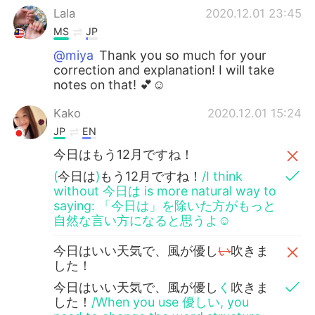
Lala
2020.12.01 23:45
MS
JP
@miya
Thank you so much for your
correction and explanation! I will take
notes on that! 💕☺️
Kako
2020.12.01 15:24
JP
EN
今日はもう12月ですね！
(
今日は
)
もう12月ですね！
/I think
without 今日は is more natural way to
saying: 「今日は」を除いた方がもっと
自然な言い方になると思うよ☺️
今日はいい天気で、風が優し
い
吹きま
した！
今日はいい天気で、風が優し
く
吹きま
した！
/When you use 優しい, you