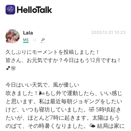
언어 교환 앱
Lala
2020.12.01 10:23
MS
JP
AI Grammar Checker
久しぶりにモーメントを投稿しました！
皆さん、お元気ですか？今日はもう12月ですね！
한국어
💕🌸
今日はいい天気で、風が優しい
English
简体中文
吹きました！🌬もし外で運動したら、いい感じ
と思います。私は最近毎朝ジョギングをしたい
繁體中文
Español
けど、いつも寝坊していました。🤣 5時頃起き
たいが、ほとんど7時に起きます。太陽はもう
العربية
Français
のばて、その時暑くなりました。🌤 結局は家に