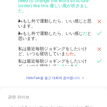
need to change the word structure
(order) like this 優しい風が吹きまし
た。
🌬もし外で運動したら、いい感じと思
います。
🌬もし外で運動したら、いい感じ
だ
と
思います。
私は最近毎朝ジョギングをしたいけ
ど、いつも寝坊していま
した
。
私は最近毎朝ジョギングをしたいけ
ど、いつも寝坊して
しま
いま
す
。
🤣 5時頃起きたいが
、ほとん
ど7時に起
HelloTalk을 열고 대화에 참여합니다
きます。
🤣 5時頃起きたいが
(け
ど
)、たいてい
7
時に起きます。
/ in this context case, I
관련 라이브
would say たいていinstead of ほとん
ど. Probably, when you look up this