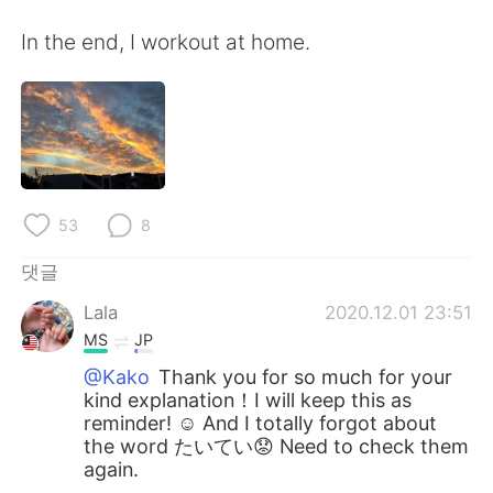
In the end, I workout at home.
53
8
댓글
Lala
2020.12.01 23:51
MS
JP
@Kako
Thank you for so much for your
kind explanation！I will keep this as
reminder! ☺️ And I totally forgot about
the word たいてい😟 Need to check them
again.