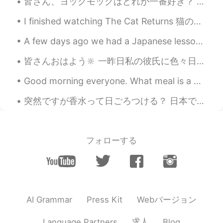
皆さん、ヨックモックはどれが一番好き？ 最後にほとんどすべてヨックモックのフレーバーをやってみた！全部美味しかったけど、一番好きのはマカダミアです。シーズナルフレーバーもあるですね。なんか、桜の...
word in dictionary, its meaning is
written ほとんどat first. However,
I finished watching The Cat Returns 猫の恩返しを見終わった！ I watched them a few times already, but I still...
looking down the meaning list, you
can find たいてい.
A few days ago we had a Japanese lesson session with our very amazing Japanese sensei kaho-san! ...
太陽はもうの
ば
て、そ
の時
暑くな
り
ま
皆さんおはよう🔆 一昨日私の彼氏に色々日本のスナックを送りました。本当に幸せでした！彼は私がキャラメルを一番好きも知ってたと、キャラメルを最も買いました！4パックです！😍 でも、家の中で暇な...
した
。
Good morning everyone. What meal is a popular breakfast meal in your city? In my city, this is po...
太陽はもうの
ぼっ
て、そ
と(outside)
は、すでに(already)
暑くな
ってい
ま
突然ですが香水って日ごろつける？ 日本でどんな香水は人気？ とにかく、この香水ブランドを紹介したい！ ペンハリガンって知ってる？ ペンハリガンはイギリスで1870年に創設した このブランドは王室...
す
。
🌤 結局は家
に
運動しました。
🌤 結局は家
で
運動しました。
フォローする
miya
2020.12.01 14:55
JP
EN
今日はもう12月ですね！
Webバージョン
AI Grammar
Press Kit
(
今日は
)
もう12月ですね！
You can say
this without 「今日は」It's sounds
求人
Language Partners
Blog