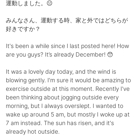
Deutsch
한국어
運動しました。😐
Русский
ไทย
みんなさん、運動する時、家と外ではどちらが
好きですか？
Indonesia
Italiano
It's been a while since I last posted here! How
Türkçe
Tiếng Việt
are you guys? It’s already December! 😯
Português
It was a lovely day today, and the wind is
blowing gently. I'm sure it would be amazing to
exercise outside at this moment. Recently I've
been thinking about jogging outside every
morning, but I always overslept. I wanted to
wake up around 5 am, but mostly I woke up at
7 am instead. The sun has risen, and it's
already hot outside.