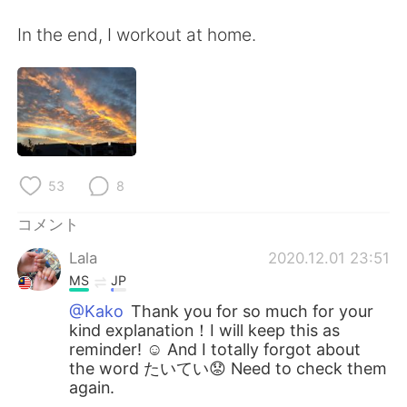
In the end, I workout at home.
53
8
コメント
Lala
2020.12.01 23:51
MS
JP
@Kako
Thank you for so much for your
kind explanation！I will keep this as
reminder! ☺️ And I totally forgot about
the word たいてい😟 Need to check them
again.