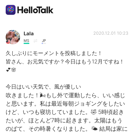
語学交換アプリ
Lala
2020.12.01 10:23
MS
JP
AI Grammar Checker
久しぶりにモーメントを投稿しました！
皆さん、お元気ですか？今日はもう12月ですね！
日本語
💕🌸
今日はいい天気で、風が優しい
English
简体中文
吹きました！🌬もし外で運動したら、いい感じ
と思います。私は最近毎朝ジョギングをしたい
繁體中文
Español
けど、いつも寝坊していました。🤣 5時頃起き
たいが、ほとんど7時に起きます。太陽はもう
العربية
Français
のばて、その時暑くなりました。🌤 結局は家に