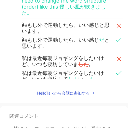
need to change the word structure
(order) like this 優しい風が吹きまし
た。
🌬もし外で運動したら、いい感じと思
います。
🌬もし外で運動したら、いい感じ
だ
と
思います。
私は最近毎朝ジョギングをしたいけ
ど、いつも寝坊していま
した
。
私は最近毎朝ジョギングをしたいけ
ど、いつも寝坊して
しま
いま
す
。
🤣 5時頃起きたいが
、ほとん
ど7時に起
HelloTalkから会話に参加する
きます。
🤣 5時頃起きたいが
(け
ど
)、たいてい
7
時に起きます。
/ in this context case, I
関連コメント
would say たいていinstead of ほとん
ど. Probably, when you look up this