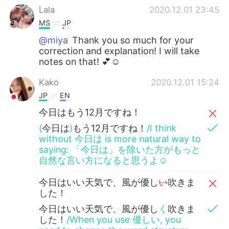
Lala
2020.12.01 23:45
MS
JP
@miya
Thank you so much for your
correction and explanation! I will take
notes on that! 💕☺️
Kako
2020.12.01 15:24
JP
EN
今日はもう12月ですね！
(
今日は
)
もう12月ですね！
/I think
without 今日は is more natural way to
saying: 「今日は」を除いた方がもっと
自然な言い方になると思うよ☺️
今日はいい天気で、風が優し
い
吹きま
した！
今日はいい天気で、風が優し
く
吹きま
した！
/When you use 優しい, you