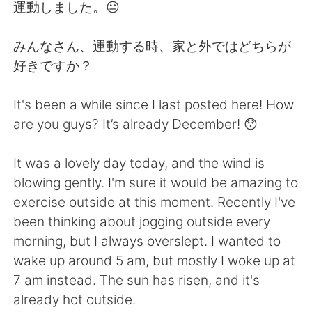
日本語
한국어
運動しました。😐
Русский
ไทย
みんなさん、運動する時、家と外ではどちらが
好きですか？
Indonesia
Italiano
It's been a while since I last posted here! How
Türkçe
Tiếng Việt
are you guys? It’s already December! 😯
Português
It was a lovely day today, and the wind is
blowing gently. I'm sure it would be amazing to
exercise outside at this moment. Recently I've
been thinking about jogging outside every
morning, but I always overslept. I wanted to
wake up around 5 am, but mostly I woke up at
7 am instead. The sun has risen, and it's
already hot outside.