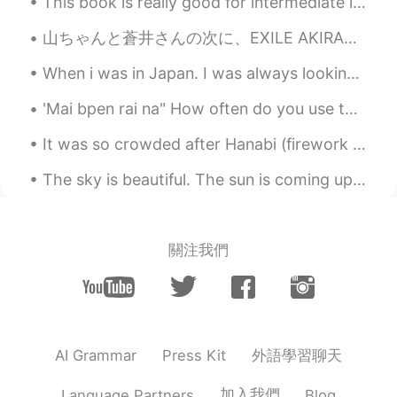
This book is really good for intermediate learners! can't wait to use this as a source of my teac...
word in dictionary, its meaning is
written ほとんどat first. However,
山ちゃんと蒼井さんの次に、EXILE AKIRAさんと林志玲が結婚され、そろそろ自分も結婚を考えるべきかと思ったが、まずは相手ですね。 はい、頑張ります。😅 First it was Yama...
looking down the meaning list, you
can find たいてい.
When i was in Japan. I was always looking at the vending machine. They have so many nice drinks a...
太陽はもうの
ば
て、そ
の時
暑くな
り
ま
'Mai bpen rai na" How often do you use this phrase daily? Usually in what situations will you use...
した
。
It was so crowded after Hanabi (firework show) in Japan. But the public transport is good and in ...
太陽はもうの
ぼっ
て、そ
と(outside)
は、すでに(already)
暑くな
ってい
ま
The sky is beautiful. The sun is coming up. I will try my best today for the job interview. 😊 ...
す
。
🌤 結局は家
に
運動しました。
🌤 結局は家
で
運動しました。
關注我們
miya
2020.12.01 14:55
JP
EN
今日はもう12月ですね！
外語學習聊天
AI Grammar
Press Kit
(
今日は
)
もう12月ですね！
You can say
this without 「今日は」It's sounds
加入我們
Language Partners
Blog