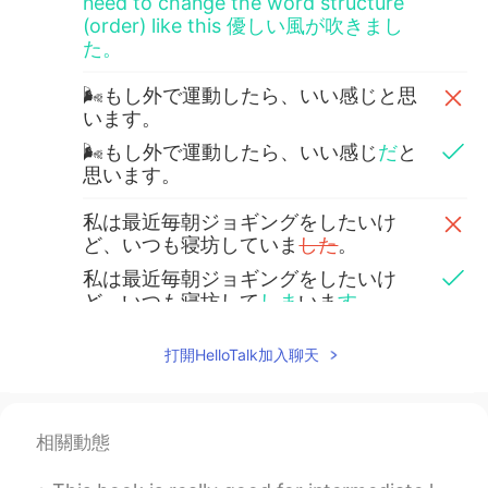
need to change the word structure
(order) like this 優しい風が吹きまし
た。
🌬もし外で運動したら、いい感じと思
います。
🌬もし外で運動したら、いい感じ
だ
と
思います。
私は最近毎朝ジョギングをしたいけ
ど、いつも寝坊していま
した
。
私は最近毎朝ジョギングをしたいけ
ど、いつも寝坊して
しま
いま
す
。
🤣 5時頃起きたいが
、ほとん
ど7時に起
打開HelloTalk加入聊天
きます。
🤣 5時頃起きたいが
(け
ど
)、たいてい
7
時に起きます。
/ in this context case, I
相關動態
would say たいていinstead of ほとん
ど. Probably, when you look up this