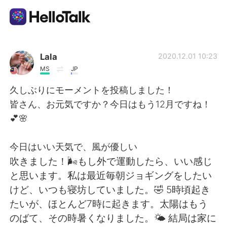
語言交換應用
Lala
2020.12.01 10:23
MS
JP
AI Grammar Checker
久しぶりにモーメントを投稿しました！
皆さん、お元気ですか？今日はもう12月ですね！
繁體中文
💕🌸
今日はいい天気で、風が優しい
English
简体中文
吹きました！🌬もし外で運動したら、いい感じ
と思います。私は最近毎朝ジョギングをしたい
Español
العربية
けど、いつも寝坊していました。🤣 5時頃起き
たいが、ほとんど7時に起きます。太陽はもう
Français
Deutsch
のばて、その時暑くなりました。🌤 結局は家に