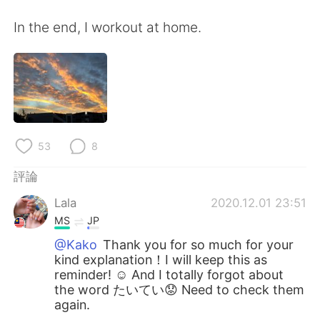
In the end, I workout at home.
53
8
評論
Lala
2020.12.01 23:51
MS
JP
@Kako
Thank you for so much for your
kind explanation！I will keep this as
reminder! ☺️ And I totally forgot about
the word たいてい😟 Need to check them
again.