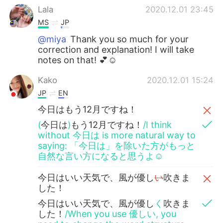
Lala
2020.12.01 23:45
MS
JP
@miya
Thank you so much for your
correction and explanation! I will take
notes on that! 💕☺️
Kako
2020.12.01 15:24
JP
EN
今日はもう12月ですね！
(
今日は
)
もう12月ですね！
/I think
without 今日は is more natural way to
saying: 「今日は」を除いた方がもっと
自然な言い方になると思うよ☺️
今日はいい天気で、風が優し
い
吹きま
した！
今日はいい天気で、風が優し
く
吹きま
した！
/When you use 優しい, you