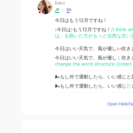
Kako
JP
EN
今日はもう12月ですね！
(
今日は
)
もう12月ですね！
/I think
は」を除いた方がもっと自然な言い方
今日はいい天気で、風が優し
い
吹き
今日はいい天気で、風が優し
く
吹き
change the word structure (o
🌬もし外で運動したら、いい感じと
🌬もし外で運動したら、いい感じ
だ
私は最近毎朝ジョギングをしたいけ
Open HelloTal
私は最近毎朝ジョギングをしたいけ
🤣 5時頃起きたいが
、ほとん
ど7時
🤣 5時頃起きたいが
(け
ど
)、たいて