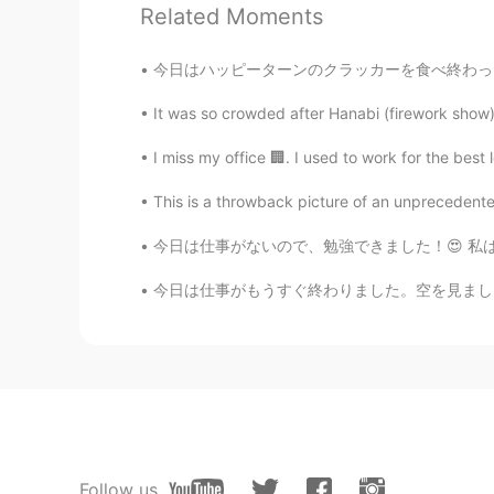
たいていinstead of ほとんど. Probably, 
Related Moments
meaning is written ほとんどat first.
find たいてい.
今日はハッピーターンのクラッカーを食べ終わった。当初私は全部同じ味だと思う、しかしわさび
太陽はもうの
ば
て、そ
の時
暑くな
り
It was so crowded after Hanabi (firework show) 
太陽はもうの
ぼっ
て、そ
と(outside
I miss my office 🏢. I used to work for the best l
🌤 結局は家
に
運動しました。
This is a throwback picture of an unprecedente
🌤 結局は家
で
運動しました。
今日は仕事がないので、勉強できました！😍 私は普通に音楽を聞きながら勉強して、集中できま
今日は仕事がもうすぐ終わりました。空を見ました時、働いてるのが時間には早いなと思うんだと
miya
JP
EN
今日はもう12月ですね！
(
今日は
)
もう12月ですね！
You can 
natural because you used 今日は n
今日はいい天気で、風が優しい吹き
Follow us
今日はいい天気で、風が優し
く吹
い