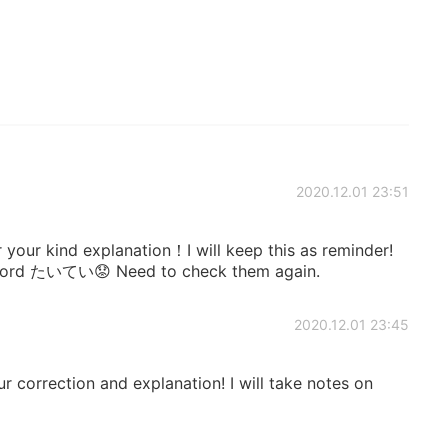
2020.12.01 23:51
your kind explanation！I will keep this as reminder!
e word たいてい😟 Need to check them again.
2020.12.01 23:45
 correction and explanation! I will take notes on