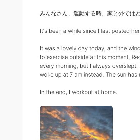
みんなさん、運動する時、家と外では
It's been a while since I last posted h
It was a lovely day today, and the wind
to exercise outside at this moment. Re
every morning, but I always overslept.
woke up at 7 am instead. The sun has ri
In the end, I workout at home.