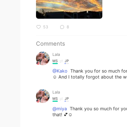
53
8
Comments
Lala
MS
JP
@Kako
Thank you for so much for 
☺️ And I totally forgot about th
Lala
MS
JP
@miya
Thank you so much for your
that! 💕☺️