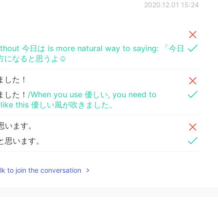
2020.12.01 15:24
 without 今日は is more natural way to saying: 「今日
になると思うよ☺️
ました！
ました！
/When you use 優しい, you need to
rder) like this 優しい風が吹きました。
思います。
と思います。
ど、いつも寝坊していま
した
。
k to join the conversation
ど、いつも寝坊して
しま
いま
す
。
に起きます。
い
7時に起きます。
/ in this context case, I would say