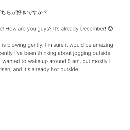
どちらが好きですか？
ere! How are you guys? It’s already December! 😯
 is blowing gently. I'm sure it would be amazing
cently I've been thinking about jogging outside
 I wanted to wake up around 5 am, but mostly I
sen, and it's already hot outside.