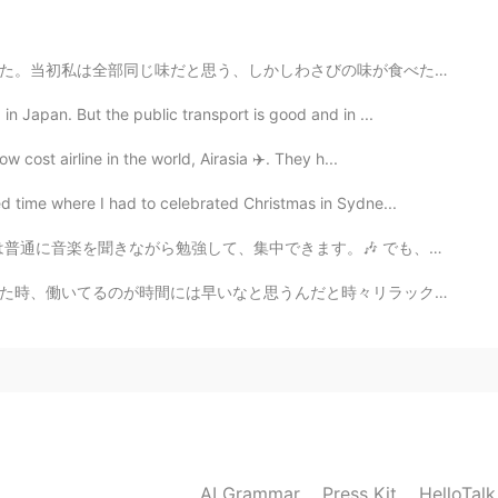
when you look up this word in dictionary, its
 However, looking down the meaning list, you can
の味が食べた後３種のアソートが気づいた。わさびマヨと、焼きとうもろこし、そして、最後の味は多分オリジナルで...
ま
した
。
in Japan. But the public transport is good and in ...
)は、すでに(already)
暑くな
ってい
ま
す
。
ow cost airline in the world, Airasia ✈️. They h...
d time where I had to celebrated Christmas in Sydne...
す。🎶 でも、勉強するの間にお腹が空いていてこのお菓子を食べました。🤣 日本のお菓子は美味しいし、色んな味...
時々リラックスする時間はありませんでした。😖 でも、今日の空はとても心あたたまると思うから多くの色を見まし...
2020.12.01 14:55
say this without 「今日は」It's sounds more
ext sentence, too.
ました！
AI Grammar
Press Kit
HelloTal
ていました！(
吹きました！
)