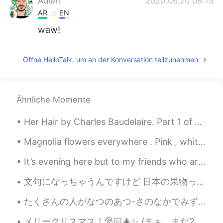
Adlen
2020.06.20 08:15
AR
EN
waw!
Öffne HelloTalk, um an der Konversation teilzunehmen
Ähnliche Momente
Her Hair by Charles Baudelaire. Part 1 of 3. O fleece, that down the neck waves to the nape! O...
Magnolia flowers everywhere . Pink , white or even yellow you can spot them everywhere across Eur...
It’s evening here but to my friends who are in Asia and just waking up and starting their day ! ...
文句になっちゃうんですけど 日本の果物ってすごく高いと思います... 特にアメリカだと考えられない値段になっちゃいますね。アメリカは一個のりんごだと30円ぐらい超えないはずだけど、日本で300円...
たくさんの人がなつのあつ-さのなかでみずをたのしんでいます。- Lots of people have enjoyed the water in the summer heat. ☀️ I h...
メリークリスマス！🎅🏻🎄✨ (まぁ、まだ24日23時ほどなんですけど、十分近くですね😅) それとも、祝わないなら、むしろハッピーフライデー！😄 もらったクリスマスカードです 伝統のも近代のも楽...