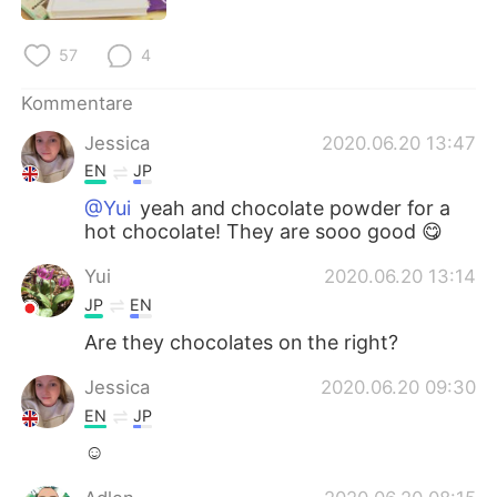
日本語
한국어
57
4
Русский
ไทย
Kommentare
Indonesia
Italiano
Jessica
2020.06.20 13:47
EN
JP
Türkçe
Tiếng Việt
@Yui
yeah and chocolate powder for a
Português
hot chocolate! They are sooo good 😋
Yui
2020.06.20 13:14
JP
EN
Are they chocolates on the right?
Jessica
2020.06.20 09:30
EN
JP
☺️