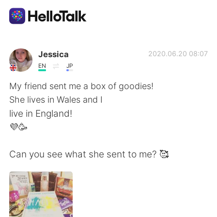
Sprachaustausch-App
Jessica
2020.06.20 08:07
EN
JP
AI Grammar Checker
My friend sent me a box of goodies!
She lives in Wales and I
Deutsch
live in England!
💜🥳
English
简体中文
Can you see what she sent to me? 🥰
繁體中文
Español
العربية
Français