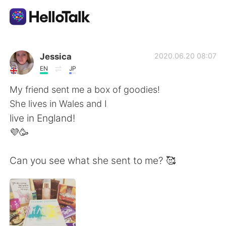
Dil Değişimi Uygulaması
Jessica
2020.06.20 08:07
EN
JP
AI Grammar Checker
My friend sent me a box of goodies!
She lives in Wales and I
Türkçe
live in England!
💜🥳
English
简体中文
Can you see what she sent to me? 🥰
繁體中文
Español
العربية
Français