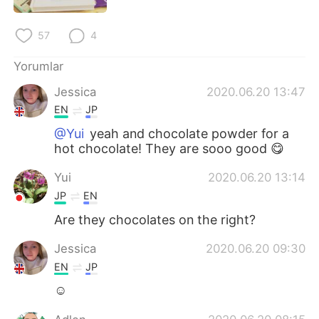
Deutsch
日本語
57
4
한국어
Русский
Yorumlar
ไทย
Indonesia
Jessica
2020.06.20 13:47
EN
JP
Italiano
Tiếng Việt
@Yui
yeah and chocolate powder for a
Português
hot chocolate! They are sooo good 😋
Yui
2020.06.20 13:14
JP
EN
Are they chocolates on the right?
Jessica
2020.06.20 09:30
EN
JP
☺️