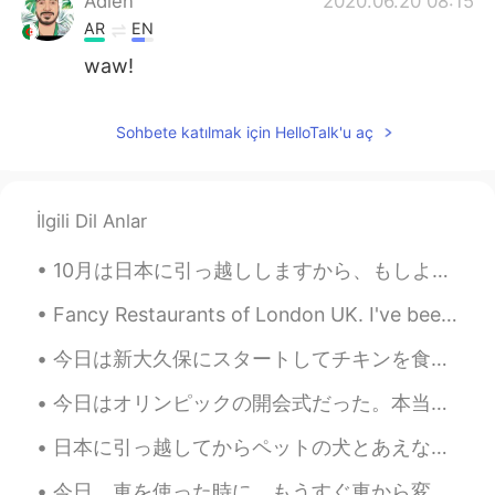
Adlen
2020.06.20 08:15
AR
EN
waw!
Sohbete katılmak için HelloTalk'u aç
İlgili Dil Anlar
10月は日本に引っ越ししますから、もしよければ東京のおすすめ地域を教えてくれませんか？ 距離と価格のいいバランスがある地域がいいんですけどね 🤔 東京じゃなくても、そんなに遠くないのなら、...
Fancy Restaurants of London UK. I've been to the those restaurants, and the food was Amazing 🙌🏽🇬🇧🍛
今日は新大久保にスタートしてチキンを食べた！その後に雨はちょっと降ってきたけど、明治神宮の庭の道で原宿まで歩いた。ウィンドウショッピングしながら、表参道へ行って美味しいコーヒーを飲んだ〜完璧な日...
今日はオリンピックの開会式だった。本当は行って見たかったけど、コロナがあるから実際に見れないのは仕方がないね。開会式ではピクトグラムのパフォーマンスがあった、50個の中で一回ミスがあったから見て...
日本に引っ越してからペットの犬とあえなくて寂しくなってペット飼おうと思った！犬は高いからやめた、猫には人間の脳にうつる寄生虫あるし、性格も大ッキライ。結局これ飼った うさぎのネズミちゃんです！...
今日、車を使った時に、もうすぐ車から変な感じがあった。 Today, when I went to use my car, the engine seemed strange. そして振動もち...