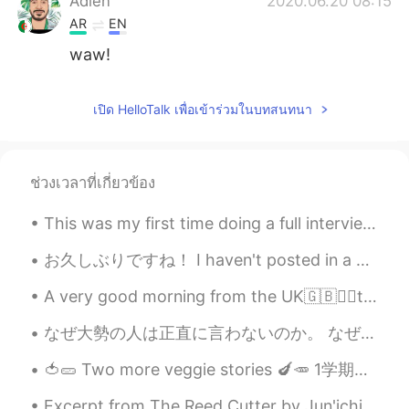
Adlen
2020.06.20 08:15
AR
EN
waw!
เปิด HelloTalk เพื่อเข้าร่วมในบทสนทนา
ช่วงเวลาที่เกี่ยวข้อง
This was my first time doing a full interview of someone all in Japanese. It was great language p...
お久しぶりですね！ I haven't posted in a while. 今日はイギリスにいると家族に 会いの最後の日です。 Today is my last day in the UK...
A very good morning from the UK🇬🇧🙋‍♀️to all of you my lovely friends. Every morning is a chance t...
なぜ大勢の人は正直に言わないのか。 なぜ大勢の人は心から夢とか深い考えを伝える事遠慮するか。 実は何も無い、自分の中で？ なら、そういう人も探されるとする、、 でも、時間がなかかるから、無駄遣...
🍅🥒 Two more veggie stories 🍆🥕 1学期最後の授業で、小学3年生の子達は２ヶ月間 学んできた I like... I don’t like... Do you lik...
Excerpt from The Reed Cutter by Jun'ichirō Tanizaki. I had always thought the view would be like...