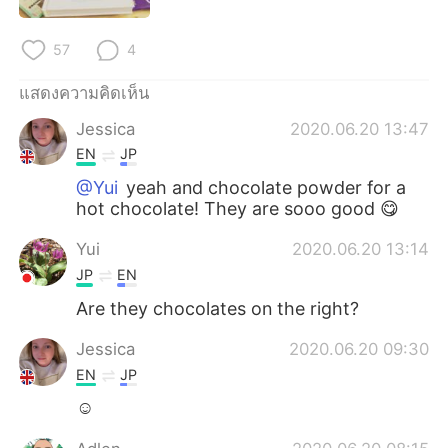
Deutsch
日本語
57
4
한국어
Русский
แสดงความคิดเห็น
Indonesia
Italiano
Jessica
2020.06.20 13:47
EN
JP
Türkçe
Tiếng Việt
@Yui
yeah and chocolate powder for a
Português
hot chocolate! They are sooo good 😋
Yui
2020.06.20 13:14
JP
EN
Are they chocolates on the right?
Jessica
2020.06.20 09:30
EN
JP
☺️