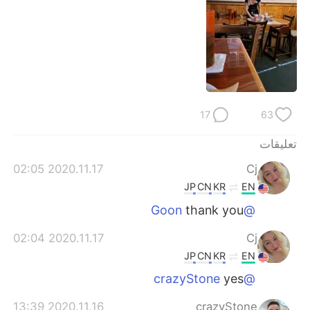
日本語
한국어
Русский
ไทย
Indonesia
Italiano
Türkçe
Tiếng Việt
17
63
Português
تعليقات
2020.11.17 02:05
Cj
JP
CN
KR
EN
thank you
@Goon
2020.11.17 02:04
Cj
JP
CN
KR
EN
yes
@crazyStone
2020.11.16 13:39
crazyStone