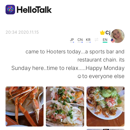
تطبيق تبادل اللغة
Cj
2020.11.15 20:34
JP
CN
KR
EN
AI Grammar Checker
came to Hooters today...a sports bar and
restaurant chain. its
العربية
Sunday here..time to relax.....Happy Monday
to everyone else☺
English
简体中文
繁體中文
Español
Français
Deutsch