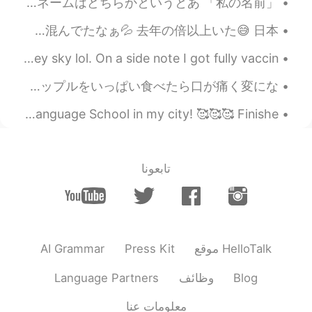
「私の名前」 私の名前はマイです。ベトナム出身ですが、たまたま日本人に似ている名前を持っています。 ベトナムの学生時代では、名前でバカにされることがあります。私のフルネームはどちらかというとあ...
2020.11.15 21:03
Cj
あけおめー 今年も無事仲間と新年挨拶ーーーー でも遅刻して仲間との初日の出をミスって 車の中から🤣🤣 そして7年前から友達と行ってたスポット 今年は混んでたなぁ💦 去年の倍以上いた😅 日本...
JP
CN
KR
EN
it is called blackened
@Akif Can Kılıç
British summertime. A nice break from the typical grey sky lol. On a side note I got fully vaccin...
shrimp...it was just broiled ... the rest was
a salad with guacamole which is 🥑 and a
BBQをやった！美味しかった！😄色どり！ 備長炭で焼いたパインアップルを食べた事がある？美味しいよ！👌シュラスコからこのアイデアをもらった。😄生のパインアップルをいっぱい食べたら口が痛く変にな...
condiment called pico de gallo chopped
tomatoes, onions, jalapeños, and cilantro.
SUPER HAPPY! Got a surprise at work today from the Korean Language School in my city! 🥰🥰🥰 Finishe...
2020.11.15 20:56
Akif Can Kılıç
EN
TR
تابعونا
i was curious about that dish with
@Cj
shrimps actually.. looks delicious.
2020.11.15 20:54
Cj
JP
CN
KR
EN
AI Grammar
Press Kit
موقع HelloTalk
the prices available for
@Akif Can Kılıç
Language Partners
وظائف
Blog
food between 10.00 and 24.00 depending
on what you get..they are known for
معلومات عنا
chicken wings