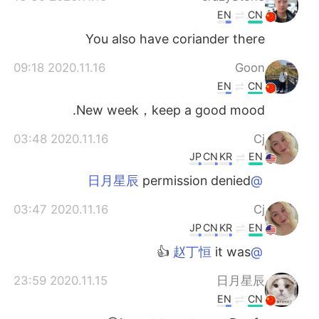
EN
CN
You also have coriander there
2020.11.16 09:18
Goon
EN
CN
New week，keep a good mood.
2020.11.16 03:48
Cj
JP
CN
KR
EN
permission denied
@日月星辰
2020.11.16 03:47
Cj
JP
CN
KR
EN
it was 👍
@赵丁恒
2020.11.15 23:59
日月星辰
EN
CN