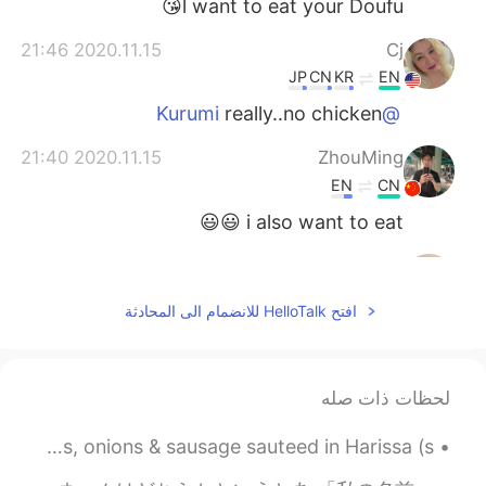
l want to eat your Doufu😘
2020.11.15 21:46
Cj
JP
CN
KR
EN
really..no chicken
@Kurumi
2020.11.15 21:40
ZhouMing
EN
CN
i also want to eat 😃😃
2020.11.15 21:15
...
EN
AR
افتح HelloTalk للانضمام الى المحادثة
It looks delicious
2020.11.15 21:05
Kurumi
لحظات ذات صله
EN
JP
we have just simple stuff like french
@Cj
Dinner last night: butternut squash, asparagus, mushrooms, onions & sausage sauteed in Harissa (s...
frieds lol