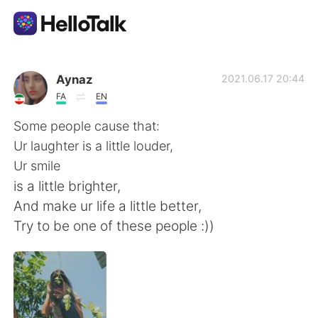
แอปแลกเปลี่ยนทางภาษา
Aynaz
2021.06.17 20:44
FA
EN
AI Grammar Checker
Some people cause that:
Ur laughter is a little louder,
ไทย
Ur smile
is a little brighter,
And make ur life a little better,
English
简体中文
Try to be one of these people :))
繁體中文
Español
العربية
Français