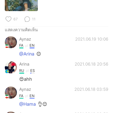
Deutsch
日本語
한국어
Русский
67
11
Indonesia
Italiano
แสดงความคิดเห็น
Aynaz
2021.06.19 10:06
Türkçe
Tiếng Việt
FA
EN
Português
@Arina
😊
Arina
2021.06.18 20:56
RU
ES
😍ahh
Aynaz
2021.06.18 03:59
FA
EN
@Hama
👌😊