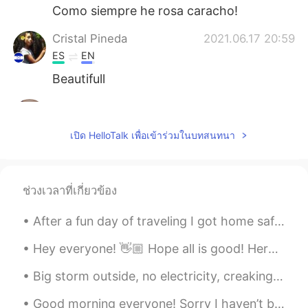
Como siempre he rosa caracho!
Cristal Pineda
2021.06.17 20:59
ES
EN
Beautifull
Aynaz
2021.06.17 20:46
FA
EN
เปิด HelloTalk เพื่อเข้าร่วมในบทสนทนา
@Hama
😊
Hama
2021.06.17 20:45
ช่วงเวลาที่เกี่ยวข้อง
KU
EN
Very nice 💫
After a fun day of traveling I got home safely ! 安全回家了！！ I saw some mountains, saw a train leav...
Hey everyone! 👋🏼 Hope all is good! Here are some alternatives to saying 'I think'. Take a look a...
Big storm outside, no electricity, creaking walls but a bright and dancing northern light to keep...
Good morning everyone! Sorry I haven’t been posting lately. I’ve been busy the past few days with...