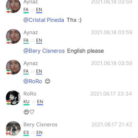
Aynaz
2021.06.18 03:59
FA
EN
@Cristal Pineda
Thx :)
Aynaz
2021.06.18 03:59
FA
EN
@Bery Cisneros
English please
Aynaz
2021.06.18 03:59
FA
EN
@RoRo
😊
RoRo
2021.06.17 23:34
KU
EN
😍🤍
Bery Cisneros
2021.06.17 21:42
ES
EN