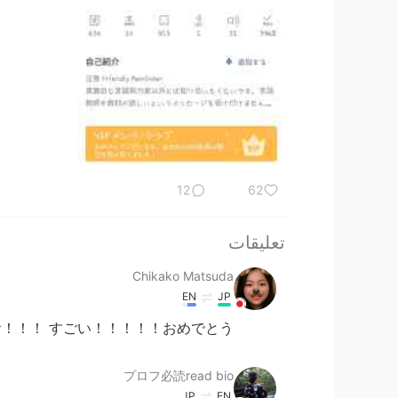
12
62
تعليقات
Chikako Matsuda
EN
JP
！！！ すごい！！！！！おめでとう 🌈
プロフ必読read bio
JP
EN