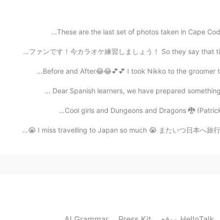
These are the last set of photos taken in Cape Cod ~
2019.09.15 19:13
ONEOKROCK大ファンです！今カラオケ練習しましょう！ So they say that time Tak
Before and After😂😂💕💕 I took Nikko to the groomer tod
Dear Spanish learners, we have prepared something sp
2019.09.15 19:12
Cool girls and Dungeons and Dragons 🐉 (Patrick Cu
おめでとう！！パチパチ！ そんなにたくさんの人を
日本へ旅行が恋しすぎるれです😭 I miss travelling to Japan so much 😭 ま
げ... 多くのメッセージと注意が圧
AI Grammar
Press Kit
موقع HelloTalk