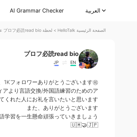
AI Grammar Checker
العربية
لحظة プロフ必読read bio على HelloTalk
>
الصفحة الرئيسية HelloTalk
プロフ必読read bio
JP
EN
1Kフォロワーありがとうございます㊗️🎉🎊🥳
ィアより言語交換/外国語練習のためのア
てくれた人にお礼を言いたいと思います。
また、ありがとうございます
習を一生懸命頑張っていきましょう！✍️🔥💪📚
🇺🇲🤝🇯🇵