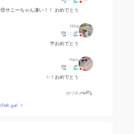
サニーちゃん凄い！！ おめでとう😍😍😍😍
Hina
EN
JP
おめでとう🎊
Haru
EN
JP
おめでとう！✨
ゆづき
EN
JP
افتح HelloTalk للانضمام الى المحادثة
Congrats 🧡🧡🧡
Isabelleイサベル
JP
DA