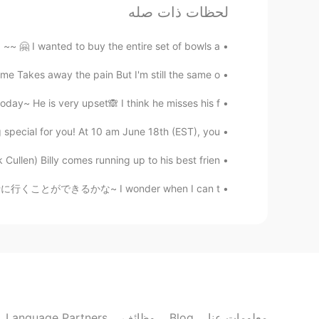
لحظات ذات صله
Congrats!
~ 🤗 I wanted to buy the entire set of bowls a...
これの
es away the pain But I'm still the same o...
JP
EN
おめでとうございます🙏
ay~ He is very upset🙈 I think he misses his f...
ecial for you! At 10 am June 18th (EST), you ...
やや 야야 雅雅
JP
EN
llen) Billy comes running up to his best frien...
どうやって管理していますか？！w す
たいつ日本へ旅行に行くことができるかな~ I wonder when I can t...
倒されるかもしれませんね...頑張って！
Language Partners
وظائف
Blog
معلومات عنا