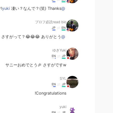
凄い？なんで？(笑) Thanks!💗
@yuki
プロフ必読read bio
JP
EN
さすがって？😂😂😂 ありがとう！
@ゆきYuki
ゆきYuki
EN
JP
サニーおめでとう🎉 さすがですw
SYL
EN
JP
Congratulations!
yuki
EN
JP