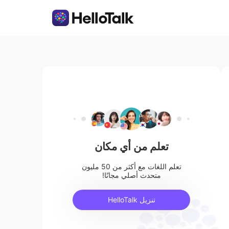
تعلم من أي مكان
تعلم اللغات مع أكثر من 50 مليون
متحدث أصلي مجانًا!
تنزيل HelloTalk