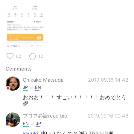
日本語
한국어
Русский
ไทย
Indonesia
Italiano
Türkçe
Tiếng Việt
62
12
Português
Comments
Chikako Matsuda
2019.09.16 14:42
JP
EN
おおお！！！ すごい！！！！！おめでとう
🌈
プロフ必読read bio
2019.09.16 00:48
EN
JP
@yuki
凄い？なんで？(笑) Thanks!💗