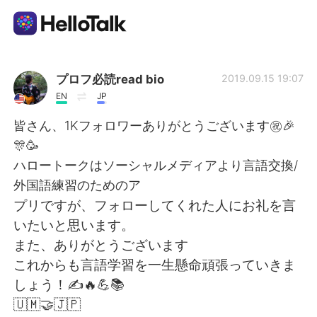
Language Exchange App
プロフ必読read bio
2019.09.15 19:07
EN
JP
AI Grammar Checker
皆さん、1Kフォロワーありがとうございます㊗️🎉
🎊🥳
English
ハロートークはソーシャルメディアより言語交換/
外国語練習のためのア
プリですが、フォローしてくれた人にお礼を言
简体中文
繁體中文
いたいと思います。
また、ありがとうございます
Español
العربية
これからも言語学習を一生懸命頑張っていきま
しょう！✍️🔥💪📚
Français
Deutsch
🇺🇲🤝🇯🇵