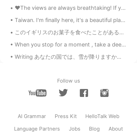
おめでとうございます🙏
♥️The views are always breathtaking! If you have any questions about Hawai’i you can ask me anyti...
やや 야야 雅雅
2019.09.15 19:12
Taiwan. I'm finally here, it's a beautiful place and the people are very kind. I have many places...
EN
JP
このイギリスのお菓子を食べたことがある🇬🇧❓ 「Cadbury's Creme Egg」と呼ばれている🥚🍫とても美味しいよ🤤❣️ これらはイースターの期間中に販売される。 今年は「Cadbur...
おめでとう！！パチパチ！ そんなにたくさ
んの人をどうやって管理していますか？！
When you stop for a moment , take a deep breath and look around , life is truly amazing . The col...
w すげ... 多くのメッセージと注意が圧倒さ
れるかもしれませんね...頑張って！
Writing あなたの国では、雪が降りますか。 Does it snow in your country? あなたは雪が好きですか？それとも嫌いですか？ Do you like snow...
Follow us
AI Grammar
Press Kit
HelloTalk Web
Language Partners
Jobs
Blog
About