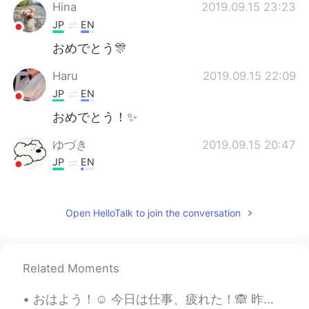
Hina
2019.09.15 23:23
JP
EN
おめでとう🎊
Haru
2019.09.15 22:09
JP
EN
おめでとう！✨
ゆづき
2019.09.15 20:47
JP
EN
Congrats 🧡🧡🧡
Isabelleイサベル
2019.09.15 20:08
Open HelloTalk to join the conversation
DA
JP
Congrats!
Related Moments
これの
2019.09.15 19:13
おはよう！☺️ 今日は仕事、疲れた！🙈 昨日と同じ🙊 at least I have one day left until the weekend! 🤩 Next week at work, ...
EN
JP