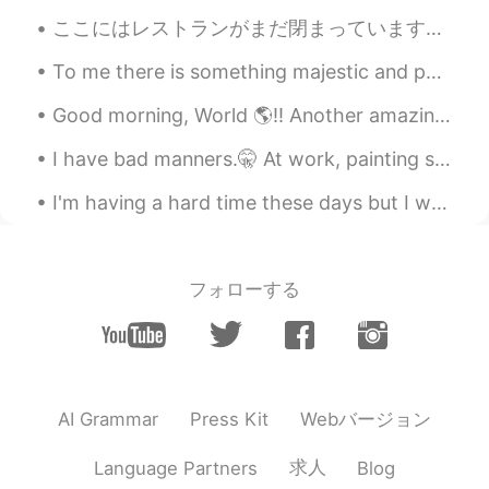
おめでとうございます🙏
ここにはレストランがまだ閉まっていますから、昨夜は家内と息子は晩御飯を料理しました。お好み焼きを食べた！実は、とても面白かった。お好み焼きは大きくなったので、僕は手伝わなくてはいけませんでした。...
やや 야야 雅雅
2019.09.15 19:12
To me there is something majestic and peaceful about the sea. Even though it rages with fury from...
EN
JP
Good morning, World 🌎!! Another amazing workout in the books. 💪🏽 I didn’t think I would get use...
おめでとう！！パチパチ！ そんなにたくさ
んの人をどうやって管理していますか？！
I have bad manners.🤫 At work, painting school classrooms! 👩🏼‍🎨 I’m a lady with many talents. 😂🙌🏻✨
w すげ... 多くのメッセージと注意が圧倒さ
れるかもしれませんね...頑張って！
I'm having a hard time these days but I went outside to look at Sam (my strawberry plant) and!! H...
フォローする
Webバージョン
AI Grammar
Press Kit
求人
Language Partners
Blog