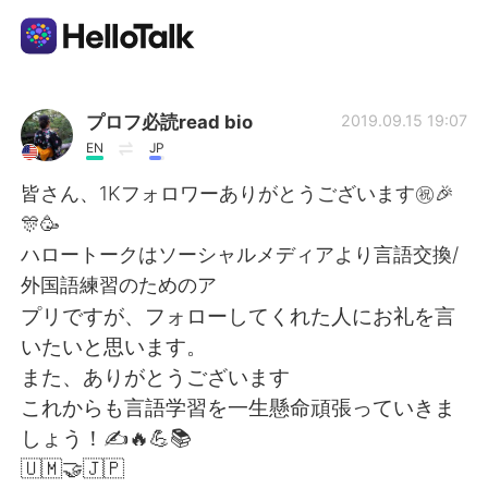
語学交換アプリ
プロフ必読read bio
2019.09.15 19:07
EN
JP
AI Grammar Checker
皆さん、1Kフォロワーありがとうございます㊗️🎉
🎊🥳
日本語
ハロートークはソーシャルメディアより言語交換/
外国語練習のためのア
プリですが、フォローしてくれた人にお礼を言
English
简体中文
いたいと思います。
また、ありがとうございます
繁體中文
Español
これからも言語学習を一生懸命頑張っていきま
しょう！✍️🔥💪📚
العربية
Français
🇺🇲🤝🇯🇵