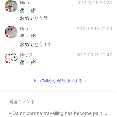
Hina
2019.09.15 23:23
JP
EN
おめでとう🎊
Haru
2019.09.15 22:09
JP
EN
おめでとう！✨
ゆづき
2019.09.15 20:47
JP
EN
Congrats 🧡🧡🧡
Isabelleイサベル
2019.09.15 20:08
HelloTalkから会話に参加する
DA
JP
Congrats!
関連コメント
これの
2019.09.15 19:13
Damn corona travelling has become pain no direct flights😁😂😐😑🙄🤔 I hope we get back to normal 🤗❤️💞💜💖
EN
JP