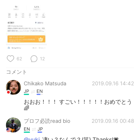
Deutsch
한국어
Русский
ไทย
Indonesia
Italiano
Türkçe
Tiếng Việt
62
12
Português
コメント
Chikako Matsuda
2019.09.16 14:42
JP
EN
おおお！！！ すごい！！！！！おめでとう
🌈
プロフ必読read bio
2019.09.16 00:48
EN
JP
@yuki
凄い？なんで？(笑) Thanks!💗