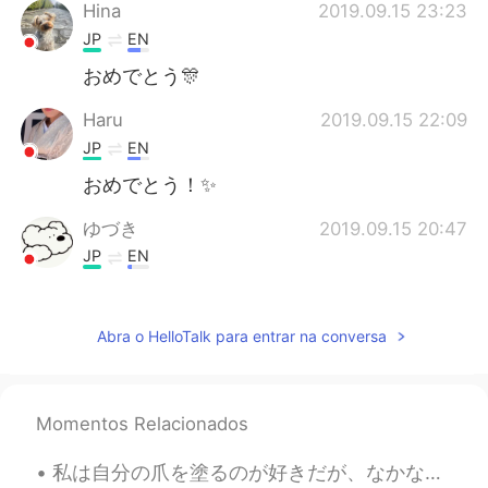
Hina
2019.09.15 23:23
JP
EN
おめでとう🎊
Haru
2019.09.15 22:09
JP
EN
おめでとう！✨
ゆづき
2019.09.15 20:47
JP
EN
Congrats 🧡🧡🧡
Isabelleイサベル
2019.09.15 20:08
Abra o HelloTalk para entrar na conversa
DA
JP
Congrats!
Momentos Relacionados
これの
2019.09.15 19:13
私は自分の爪を塗るのが好きだが、なかなかいいネイルポリッシュを見つけることができなかった。💅🏻 ネイルポリッシュが薄すぎると何度も塗る必要があるし、乾いたときにうまく色が出ないか、簡単に消えてし...
EN
JP