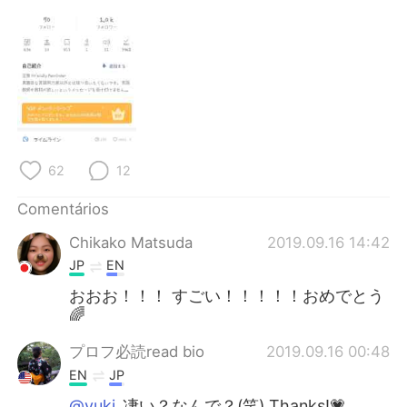
Deutsch
日本語
한국어
Русский
ไทย
Indonesia
Italiano
Türkçe
62
12
Tiếng Việt
Comentários
Chikako Matsuda
2019.09.16 14:42
JP
EN
おおお！！！ すごい！！！！！おめでとう
🌈
プロフ必読read bio
2019.09.16 00:48
EN
JP
@yuki
凄い？なんで？(笑) Thanks!💗