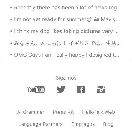
おめでとうございます🙏
Recently there has been a lot of news regarding the crisis in Venezuela. Venezuela is currently g...
やや 야야 雅雅
2019.09.15 19:12
I'm not yet ready for summer😳 🏜 May you have a great week 💕 notes☀ These are typical (r...
EN
JP
I think my dog likes taking pictures very much. I am very happy today because I received jk which...
おめでとう！！パチパチ！ そんなにたくさ
んの人をどうやって管理していますか？！
みなさんこんにちは！ イギリスでは、生活はやっと普通に感じています。 私は友達を訪問するためにロンドンに行きました、 そして私は「girls weekend」のために私の友人も見ました。 また社...
w すげ... 多くのメッセージと注意が圧倒さ
れるかもしれませんね...頑張って！
OMG Guys I am really happy I designed this dress and it was shown today at the Los Angeles fair. ...
Siga-nos
AI Grammar
Press Kit
HelloTalk Web
Language Partners
Empregos
Blog