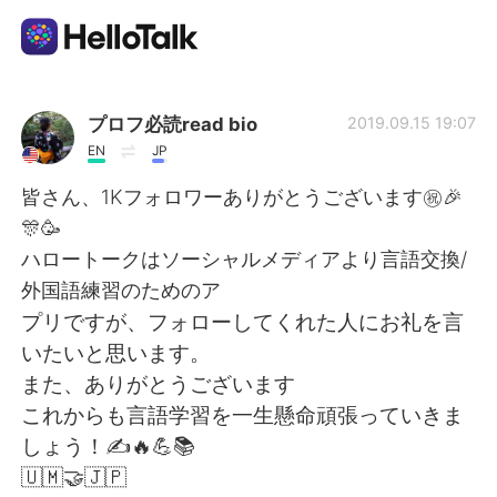
Aplicativo de troca de idioma
プロフ必読read bio
2019.09.15 19:07
EN
JP
AI Grammar Checker
皆さん、1Kフォロワーありがとうございます㊗️🎉
🎊🥳
Português
ハロートークはソーシャルメディアより言語交換/
外国語練習のためのア
プリですが、フォローしてくれた人にお礼を言
English
简体中文
いたいと思います。
また、ありがとうございます
繁體中文
Español
これからも言語学習を一生懸命頑張っていきま
しょう！✍️🔥💪📚
العربية
Français
🇺🇲🤝🇯🇵