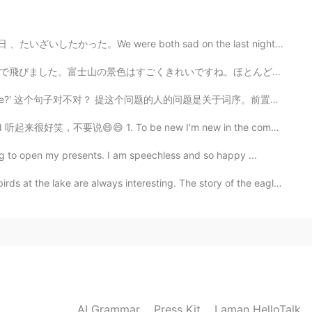
 both sad on the last night. We wanted to stay one mor...
好吃的东西我很愿意付很多。
、
好吃的东西
时，
我很愿意付很多。
ね。ほとんど本物の写真のように見えます！ エアバスで飛びました。飛行機のバタンがたくさんあり、飛ぶのは簡単...
 这个句子对不对？ 提这个问题的人的问题是关于词序。前置词在前面是不是有点太正式了？其实是。关于英语语法...
们下次不参加了。
们下次不参加了。
😄 1. To be new I'm new in the company. 2. Newbie I'm...
g to open my presents. I am speechless and so happy ...
2019.07.09 16:56
are always interesting. The story of the eagle and th...
te me
2019.07.09 16:46
king at the food on the table, I think they can’t be more
AI Grammar
Press Kit
Laman HelloTalk