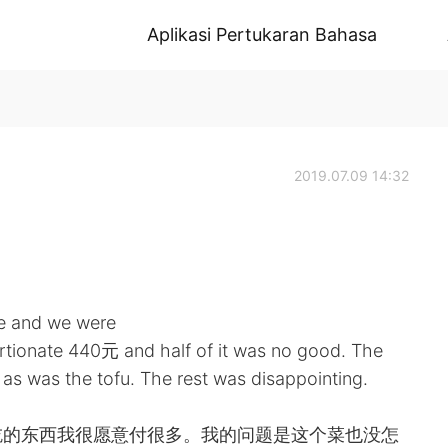
Aplikasi Pertukaran Bahasa
2019.07.09 14:32
ce and we were
ortionate 440元 and half of it was no good. The
 as was the tofu. The rest was disappointing.
吃的东西我很愿意付很多。我的问题是这个菜也没怎