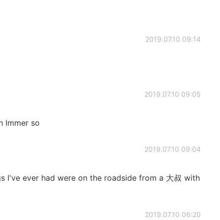
2019.07.10 09:14
2019.07.10 09:05
ch Immer so
2019.07.10 09:04
s I've ever had were on the roadside from a 大叔 with
2019.07.10 06:20