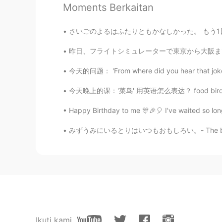
Moments Berkaitan
今天在一家兰州店的晚餐
さいごのよるはふたりともかなしかった。 もう1日 、たいざいしたかった。We were
我要说实话
，
钱不是问题，有很棒
，
我要说实话
。
钱不是问题，
当
有很棒
昨日、フライトシミュレーターで東京から大阪まで飛びました。富士山の景色はすごくきれいです
今天的问题： 'From where did you hear that joke?'
我的
问题是这个菜也没
怎
么特别，我
但
问题是
，
这个菜也没
什
么特别，我
今天晚上的课：'菜鸟' 用英语怎么表达？ food bird 听起来很好笑，不要说😄
Happy Birthday to me 🎊🎉🎈 I've waited so lon
Mark
みずうみにいるとりはいつもおもしろい。- The birds at the lake 
EN
DE
CN
JP
PH
@Liliorange
Yeah, the guy opposi
Tao
CN
DE
Honestly, it’s a huge rip off... Loo
than 100 RMB...
Ikuti kami