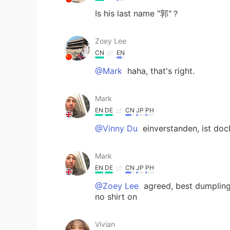
Is his last name "郭"？
Zoey Lee
CN
EN
@Mark
haha, that's right.
Mark
EN
DE
CN
JP
PH
@Vinny Du
einverstanden, ist do
Mark
EN
DE
CN
JP
PH
@Zoey Lee
agreed, best dumpling
no shirt on
Vivian