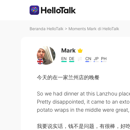
Beranda HelloTalk
>
Moments Mark di HelloTalk
Mark
EN
DE
CN
JP
PH
今天的在一家兰州店的晚餐
So we had dinner at this Lanzhou pla
Pretty disappointed, it came to an ext
potato wraps in the middle were great,
我要说实话，钱不是问题，有很棒，好