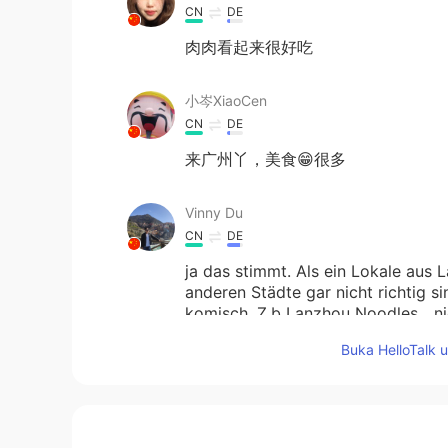
CN
DE
肉肉看起来很好吃
小岑XiaoCen
CN
DE
来广州丫，美食😁很多
Vinny Du
CN
DE
ja das stimmt. Als ein Lokale aus 
anderen Städte gar nicht richtig 
komisch. Z.b Lanzhou Noodles....ni
Lanzhou.....auf keinen Fall!
Buka HelloTalk 
Tobby
CN
DE
今天
的
在一家兰州店的晚餐