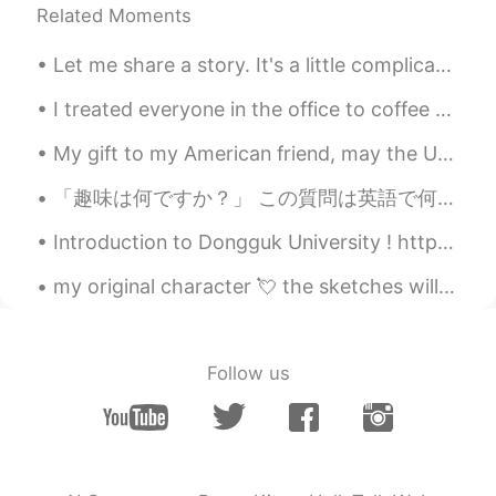
Related Moments
我要说实话
，
钱不是问题，有很棒
，
好
吃的东西我很愿意付很多。
Let me share a story. It's a little complicated but I felt like a genius after solving the Probl...
我要说实话
。
钱不是问题，
当
有很棒
、
I treated everyone in the office to coffee today because I'm about to leave my job. My colleague ...
好吃的东西
时，
我很愿意付很多。
My gift to my American friend, may the US and China both be successful and emerge a friends in th...
我的
问题是这个菜也没
怎
么特别，我们
下次不参加了。
「趣味は何ですか？」 この質問は英語で何ですか？ “What is your hobby?” “What do you like doing?” Mark先生の意見: 私は_____が趣味...
但
问题是
，
这个菜也没
什
么特别，我们
Introduction to Dongguk University ! https://m.youtube.com/watch?v=YN8abFzNyM4&feature=share C...
下次不参加了。
my original character 💘 the sketches will be coloured digitally later 🌟 art insta&twitter: @hauruin
Mark
2019.07.09 16:56
EN
DE
CN
JP
PH
@Liliorange
Yeah, the guy opposite me
Follow us
Tao
2019.07.09 16:46
CN
DE
Honestly, it’s a huge rip off... Looking at