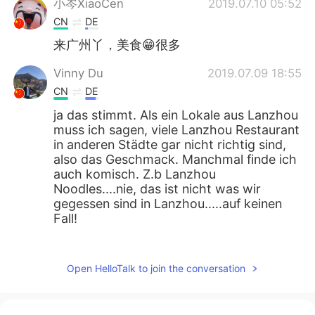
小岑XiaoCen
2019.07.10 05:52
CN
DE
来广州丫，美食😁很多
Vinny Du
2019.07.09 18:55
CN
DE
ja das stimmt. Als ein Lokale aus Lanzhou
muss ich sagen, viele Lanzhou Restaurant
in anderen Städte gar nicht richtig sind,
also das Geschmack. Manchmal finde ich
auch komisch. Z.b Lanzhou
Noodles....nie, das ist nicht was wir
gegessen sind in Lanzhou.....auf keinen
Fall!
Tobby
2019.07.09 18:02
CN
DE
Open HelloTalk to join the conversation
今天
的
在一家兰州店的晚餐
今天在一家兰州店的晚餐