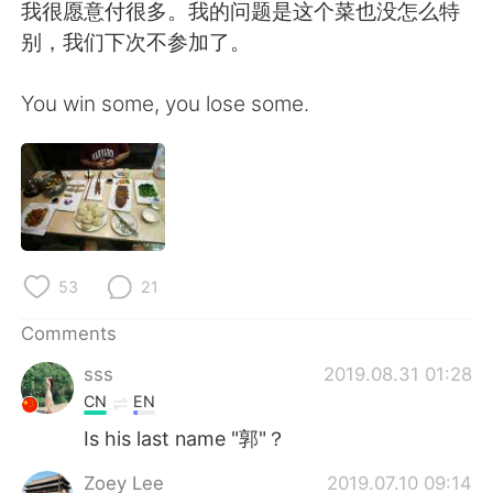
日本語
한국어
我很愿意付很多。我的问题是这个菜也没怎么特
别，我们下次不参加了。
Русский
ไทย
You win some, you lose some.
Indonesia
Italiano
Türkçe
Tiếng Việt
Português
53
21
Comments
sss
2019.08.31 01:28
CN
EN
Is his last name "郭"？
Zoey Lee
2019.07.10 09:14