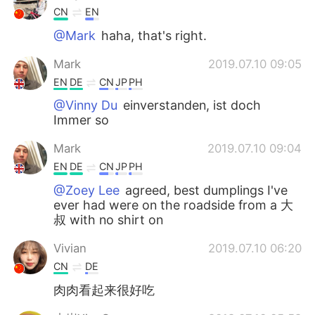
CN
EN
@Mark
haha, that's right.
Mark
2019.07.10 09:05
EN
DE
CN
JP
PH
@Vinny Du
einverstanden, ist doch
Immer so
Mark
2019.07.10 09:04
EN
DE
CN
JP
PH
@Zoey Lee
agreed, best dumplings I've
ever had were on the roadside from a 大
叔 with no shirt on
Vivian
2019.07.10 06:20
CN
DE
肉肉看起来很好吃