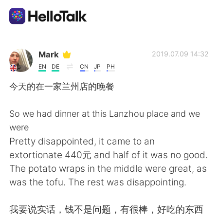
Language Exchange App
Mark
2019.07.09 14:32
EN
DE
CN
JP
PH
AI Grammar Checker
今天的在一家兰州店的晚餐
English
So we had dinner at this Lanzhou place and we
were
Pretty disappointed, it came to an
简体中文
繁體中文
extortionate 440元 and half of it was no good.
The potato wraps in the middle were great, as
Español
العربية
was the tofu. The rest was disappointing.
Français
Deutsch
我要说实话，钱不是问题，有很棒，好吃的东西