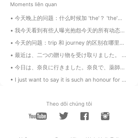
Moments liên quan
我要说实话
，
钱不是问题，有很棒
，
好
吃的东西我很愿意付很多。
今天晚上的问题：什么时候加 'the'？ 'the'是重视什么？ The KTV 还是 KTV? 没有'the'：（说KTV这个活动） 如：KTV is something all for...
我要说实话
。
钱不是问题，
当
有很棒
、
我今天看到有些人曝光抱怨今天的所有动态都是跟70周年相关的，甚至说刷屏了。 你们真的对你们国家特别骄傲，有这么多进步，发明，从贫穷的国家变成丰富的。你们不要管不懂中国人为啥这么骄傲的外国人。不懂...
好吃的东西
时，
我很愿意付很多。
今天的问题：trip 和 journey 的区别在哪里？ Trip - short journey away from home 如: have you packed for the tr...
我的
问题是这个菜也没
怎
么特别，我们
下次不参加了。
最近は、二つの贈り物を受け取りました。 贈り物は蝋燭と茶碗です。蝋燭は、両親によって沖縄で疲れました。中に貝がたくさん入っています!茶碗は、台湾の友達のお土産です。２頭の海豚が茶碗の中で泳いでい...
但
问题是
，
这个菜也没
什
么特别，我们
今日は、奈良に行きました。奈良で、薬師寺を観光しました。薬師寺は、仏教の法相宗のお寺です。法相宗の漢文の経典は、僕の研究の目的です。お寺で、玄奘の像を見ました。玄奘は、中国仏教の偉い翻訳者でした...
下次不参加了。
I just want to say it is such an honour for so many people around the world to all be studying wi...
Mark
2019.07.09 16:56
EN
DE
CN
JP
PH
@Liliorange
Yeah, the guy opposite me
Theo dõi chúng tôi
Tao
2019.07.09 16:46
CN
DE
Honestly, it’s a huge rip off... Looking at