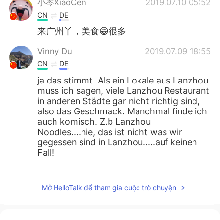
小岑XiaoCen
2019.07.10 05:52
CN
DE
来广州丫，美食😁很多
Vinny Du
2019.07.09 18:55
CN
DE
ja das stimmt. Als ein Lokale aus Lanzhou
muss ich sagen, viele Lanzhou Restaurant
in anderen Städte gar nicht richtig sind,
also das Geschmack. Manchmal finde ich
auch komisch. Z.b Lanzhou
Noodles....nie, das ist nicht was wir
gegessen sind in Lanzhou.....auf keinen
Fall!
Tobby
2019.07.09 18:02
CN
DE
Mở HelloTalk để tham gia cuộc trò chuyện
今天
的
在一家兰州店的晚餐
今天在一家兰州店的晚餐