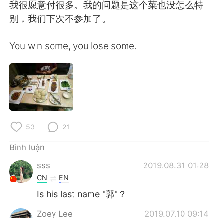
Deutsch
日本語
我很愿意付很多。我的问题是这个菜也没怎么特
别，我们下次不参加了。
한국어
Русский
You win some, you lose some.
ไทย
Indonesia
Italiano
Türkçe
Português
53
21
Bình luận
sss
2019.08.31 01:28
CN
EN
Is his last name "郭"？
Zoey Lee
2019.07.10 09:14