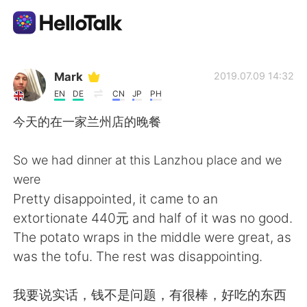
Ứng dụng trao đổi ngôn ngữ
Mark
2019.07.09 14:32
EN
DE
CN
JP
PH
AI Grammar Checker
今天的在一家兰州店的晚餐
Tiếng Việt
So we had dinner at this Lanzhou place and we
were
Pretty disappointed, it came to an
English
简体中文
extortionate 440元 and half of it was no good.
The potato wraps in the middle were great, as
繁體中文
Español
was the tofu. The rest was disappointing.
العربية
Français
我要说实话，钱不是问题，有很棒，好吃的东西