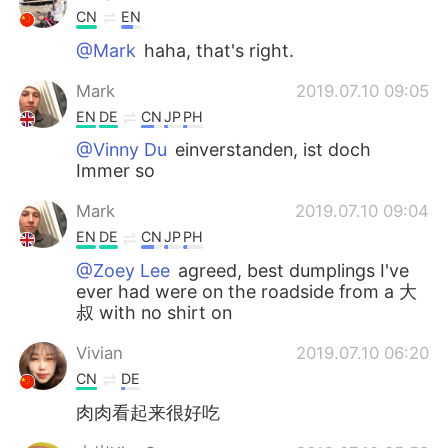
CN
EN
@Mark
haha, that's right.
Mark
2019.07.10 09:05
EN
DE
CN
JP
PH
@Vinny Du
einverstanden, ist doch
Immer so
Mark
2019.07.10 09:04
EN
DE
CN
JP
PH
@Zoey Lee
agreed, best dumplings I've
ever had were on the roadside from a 大
叔 with no shirt on
Vivian
2019.07.10 06:20
CN
DE
肉肉看起来很好吃