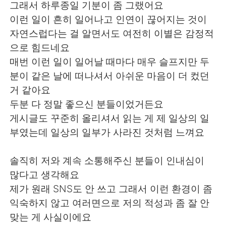
日本語
한국어
그래서 하루종일 기분이 좀 그랬어요
이런 일이 흔히 일어나고 인연이 끊어지는 것이
Русский
ไทย
자연스럽다는 걸 알면서도 여전히 이별은 감정적
으로 힘드네요
Indonesia
Italiano
매번 이런 일이 일어날 때마다 매우 슬프지만 두
분이 같은 날에 떠나셔서 아쉬운 마음이 더 컸던
Türkçe
Tiếng Việt
거 같아요
두분 다 정말 좋으신 분들이었거든요
Português
게시글도 꾸준히 올리셔서 읽는 게 제 일상의 일
부였는데 일상의 일부가 사라진 것처럼 느껴요
솔직히 저와 계속 소통해주신 분들이 인내심이
많다고 생각해요
제가 원래 SNS도 안 쓰고 그래서 이런 환경이 좀
익숙하지 않고 여러면으로 저의 적성과 좀 잘 안
맞는 게 사실이에요