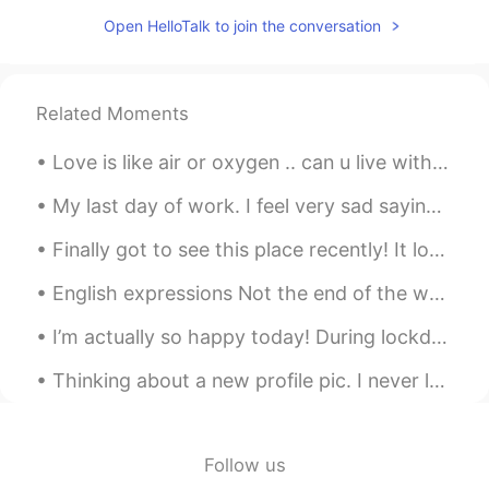
jonghyun Yoon 윤종현
2019.08.14 21:30
Open HelloTalk to join the conversation
KR
EN
한국어 동사로 한마디로 표현할게요 사려깊
다!
Related Moments
マル
2019.08.14 15:57
Love is like air or oxygen .. can u live without oxygen for second ?.. no? ..and when oxygen disa...
KR
JP
My last day of work. I feel very sad saying goodbye to my students. Some of them kept asking me t...
올리비아님께서 말씀하시는 게 정말 따뜻함
이 느껴져요 ㅜㅜ 제가 오래 살지는 않았지
Finally got to see this place recently! It looks a lot like a small European village in the Alps,...
만 여태껏 느끼는 건데 노력하지 않아도 머
무를 인연이 있고 아무리 노력해도 잡히지
English expressions Not the end of the world Meaning: used for saying that something bad is no...
않는 인연이 있어요 세상사 내 맘대로 되면
원없이 좋겠지만 안되는 게 많더라구요 그래
I’m actually so happy today! During lockdown I couldn’t fit into these jeans!! After going back t...
서 전 더 이상 인연에 연연하지 않으려구요
만남이 있으면 헤어짐이 있기 마련이에요 ^^
Thinking about a new profile pic. I never look good in pics, please help me decide😬😬😬 새 프로필 사진을...
이 일로 너무 상심하지 않으셨으면 좋겠어요
아직도 저를 비롯한 올리비아님 응원해주시
는 모든 팔로워 분들이 있으니까요 :)
Follow us