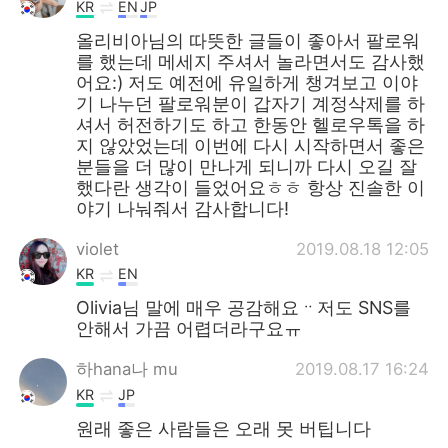
KR
EN
JP
올리비아님의 따뜻한 글들이 좋아서 팔로워
를 했는데 메세지 주셔서 놀라면서도 감사했
어요:) 저도 예전에 유일하게 챙겨보고 이야
기 나누던 팔로워분이 갑자기 계정삭제를 하
셔서 허전하기도 하고 한동안 헬로우톡을 하
지 않았었는데 이번에 다시 시작하면서 좋은
분들을 더 많이 만나게 되니까 다시 오길 잘
했다란 생각이 들었어요ㅎㅎ 항상 진솔한 이
야기 나눠줘서 감사합니다!
violet
2019.08.18 12:05
KR
EN
Olivia님 말에 매우 공감해요ᆢ저도 SNS를
안해서 가끔 어렵더라구요ㅠ
하hana나 mu
2019.08.17 16:24
KR
JP
원래 좋은 사람들은 오래 못 버팁니다