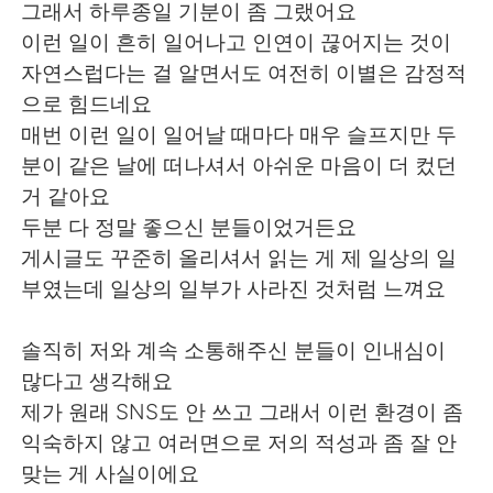
日本語
한국어
그래서 하루종일 기분이 좀 그랬어요
이런 일이 흔히 일어나고 인연이 끊어지는 것이
Русский
ไทย
자연스럽다는 걸 알면서도 여전히 이별은 감정적
으로 힘드네요
Indonesia
Italiano
매번 이런 일이 일어날 때마다 매우 슬프지만 두
분이 같은 날에 떠나셔서 아쉬운 마음이 더 컸던
Türkçe
Tiếng Việt
거 같아요
두분 다 정말 좋으신 분들이었거든요
Português
게시글도 꾸준히 올리셔서 읽는 게 제 일상의 일
부였는데 일상의 일부가 사라진 것처럼 느껴요
솔직히 저와 계속 소통해주신 분들이 인내심이
많다고 생각해요
제가 원래 SNS도 안 쓰고 그래서 이런 환경이 좀
익숙하지 않고 여러면으로 저의 적성과 좀 잘 안
맞는 게 사실이에요