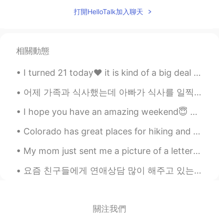
jonghyun Yoon 윤종현
2019.08.14 21:30
打開HelloTalk加入聊天
KR
EN
한국어 동사로 한마디로 표현할게요 사려깊
다!
相關動態
マル
2019.08.14 15:57
I turned 21 today❤ it is kind of a big deal for a premature baby with health conditions like me❤🍾...
KR
JP
어제 가족과 식사했는데 아빠가 식사를 일찍 마치고 방 나가는데 불을 끄셨어요 언니: 아이 아빠!! 우린 아직 먹고 있잖아!! 아빠: 어두운데서 식사하는 게 좋아. 너무 밝으...
올리비아님께서 말씀하시는 게 정말 따뜻함
이 느껴져요 ㅜㅜ 제가 오래 살지는 않았지
I hope you have an amazing weekend😇 Time to get some rest. In California it’s Thursday. I look f...
만 여태껏 느끼는 건데 노력하지 않아도 머
무를 인연이 있고 아무리 노력해도 잡히지
Colorado has great places for hiking and photography. I prefer to be in the mountains. It is pe...
않는 인연이 있어요 세상사 내 맘대로 되면
원없이 좋겠지만 안되는 게 많더라구요 그래
My mom just sent me a picture of a letter that I wrote to Santa in 2nd grade. I was six or seven ...
서 전 더 이상 인연에 연연하지 않으려구요
만남이 있으면 헤어짐이 있기 마련이에요 ^^
요즘 친구들에게 연애상담 많이 해주고 있는데 내가 하는 얘기 듣기 싫으면서 왜 자꾸 나한테 물어보는지 모르겠어요 ㅋㅋㅋ 이런 문제에 대해 내가 좀 냉정하게 판단하는 건 인정 ...
이 일로 너무 상심하지 않으셨으면 좋겠어요
아직도 저를 비롯한 올리비아님 응원해주시
는 모든 팔로워 분들이 있으니까요 :)
關注我們