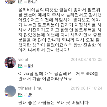
KR
EN
JP
올리비아님의 따뜻한 글들이 좋아서 팔로워
를 했는데 메세지 주셔서 놀라면서도 감사했
어요:) 저도 예전에 유일하게 챙겨보고 이야
기 나누던 팔로워분이 갑자기 계정삭제를 하
셔서 허전하기도 하고 한동안 헬로우톡을 하
지 않았었는데 이번에 다시 시작하면서 좋은
분들을 더 많이 만나게 되니까 다시 오길 잘
했다란 생각이 들었어요ㅎㅎ 항상 진솔한 이
야기 나눠줘서 감사합니다!
violet
2019.08.18 12:05
KR
EN
Olivia님 말에 매우 공감해요ᆢ저도 SNS를
안해서 가끔 어렵더라구요ㅠ
하hana나 mu
2019.08.17 16:24
KR
JP
원래 좋은 사람들은 오래 못 버팁니다