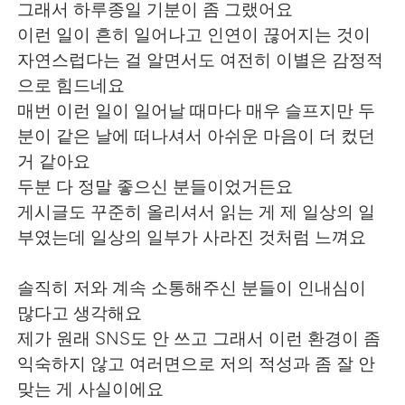
日本語
한국어
그래서 하루종일 기분이 좀 그랬어요
이런 일이 흔히 일어나고 인연이 끊어지는 것이
Русский
ไทย
자연스럽다는 걸 알면서도 여전히 이별은 감정적
으로 힘드네요
Indonesia
Italiano
매번 이런 일이 일어날 때마다 매우 슬프지만 두
분이 같은 날에 떠나셔서 아쉬운 마음이 더 컸던
Türkçe
Tiếng Việt
거 같아요
두분 다 정말 좋으신 분들이었거든요
Português
게시글도 꾸준히 올리셔서 읽는 게 제 일상의 일
부였는데 일상의 일부가 사라진 것처럼 느껴요
솔직히 저와 계속 소통해주신 분들이 인내심이
많다고 생각해요
제가 원래 SNS도 안 쓰고 그래서 이런 환경이 좀
익숙하지 않고 여러면으로 저의 적성과 좀 잘 안
맞는 게 사실이에요