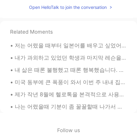
jonghyun Yoon 윤종현
2019.08.14 21:30
Open HelloTalk to join the conversation
KR
EN
한국어 동사로 한마디로 표현할게요 사려깊
다!
Related Moments
マル
2019.08.14 15:57
저는 어렸을 때부터 일본어를 배우고 싶었어요 딱히 특별한 이유는 없었고 그냥 배워야 한다는 느낌이 들었어요 애니나 일드를 즐겨보진 않았었고 지브리 영화도 성인 되기까지 보진 ...
KR
JP
내가 과외하고 있었던 학생과 마지막 레슨을 가졌어요 얘는 캐릭터로 변장하는 걸 엄청 좋아해요 ㅋㅋㅋㅋ 덕분에 나는 스파이더맨을 가르칠 수 있었고 토르와 과외할 수 있었어요 ...
올리비아님께서 말씀하시는 게 정말 따뜻함
이 느껴져요 ㅜㅜ 제가 오래 살지는 않았지
‪내 삶은 때론 불행했고 때론 행복했습니다. 삶이 한낱 꿈에 불과하다지만 그럼에도 살아서 좋았습니다.‬ ‪새벽에 쨍한 차가운 공기, 꽃이 피기 전 부는 달큰한 바람, 해질...
만 여태껏 느끼는 건데 노력하지 않아도 머
무를 인연이 있고 아무리 노력해도 잡히지
미국 동부에 큰 폭풍이 와서 이번 주 내내 집에 전기가 안 들어왔어요 ㅠㅠ 올해는 소소한 것들에 감사해야 하는 것을 배우는 거 같아요 한달 전 쯤에는 수돗물이 없어서 고생 많...
않는 인연이 있어요 세상사 내 맘대로 되면
원없이 좋겠지만 안되는 게 많더라구요 그래
제가 작년 8월에 헬로톡을 본격적으로 사용하기 시작했어요 이제 거의 1년 다 되어가네요 지난 한해동안 정말 많은 분들과 인연을 맺게 되었어요 좀 불쾌한 사정을 여러번 겪었지만...
서 전 더 이상 인연에 연연하지 않으려구요
만남이 있으면 헤어짐이 있기 마련이에요 ^^
나는 어렸을때 기분이 좀 꿀꿀할때 나가서 공원에 그네를 자주 탔어요 이제는 드라이브하러 가고 이 두가지 행동이 아무런 관계가 없다고 생각했는데 요새 다시 그네를 찾아가는 내...
이 일로 너무 상심하지 않으셨으면 좋겠어요
아직도 저를 비롯한 올리비아님 응원해주시
는 모든 팔로워 분들이 있으니까요 :)
Follow us