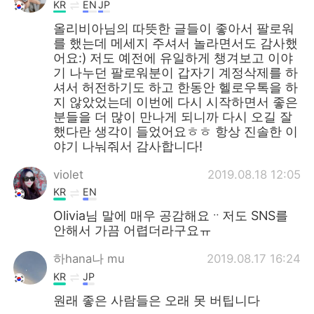
KR
EN
JP
올리비아님의 따뜻한 글들이 좋아서 팔로워
를 했는데 메세지 주셔서 놀라면서도 감사했
어요:) 저도 예전에 유일하게 챙겨보고 이야
기 나누던 팔로워분이 갑자기 계정삭제를 하
셔서 허전하기도 하고 한동안 헬로우톡을 하
지 않았었는데 이번에 다시 시작하면서 좋은
분들을 더 많이 만나게 되니까 다시 오길 잘
했다란 생각이 들었어요ㅎㅎ 항상 진솔한 이
야기 나눠줘서 감사합니다!
violet
2019.08.18 12:05
KR
EN
Olivia님 말에 매우 공감해요ᆢ저도 SNS를
안해서 가끔 어렵더라구요ㅠ
하hana나 mu
2019.08.17 16:24
KR
JP
원래 좋은 사람들은 오래 못 버팁니다