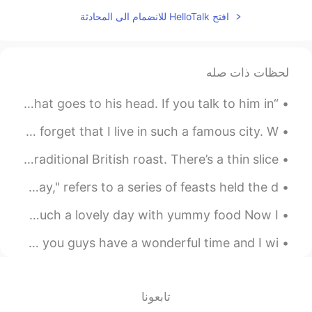
2019.08.14 21:30
jonghyun Yoon 윤종현
افتح HelloTalk للانضمام الى المحادثة
EN
KR
한국어 동사로 한마디로 표현할게요 사려깊
다!
لحظات ذات صله
2019.08.14 15:57
マル
“If you talk to a man in a language he understands, that goes to his head. If you talk to him in ...
JP
KR
A familiar view on my way home from work. Sometimes I forget that I live in such a famous city. W...
올리비아님께서 말씀하시는 게 정말 따뜻함
이 느껴져요 ㅜㅜ 제가 오래 살지는 않았지
I had this on Sunday. It’s a modern version of a traditional British roast. There’s a thin slice ...
만 여태껏 느끼는 건데 노력하지 않아도 머
무를 인연이 있고 아무리 노력해도 잡히지
Good morning 🌞😃☀️ Mardi Gras, French for "Fat Tuesday," refers to a series of feasts held the d...
않는 인연이 있어요 세상사 내 맘대로 되면
원없이 좋겠지만 안되는 게 많더라구요 그래
Yesterday I went to a Korean restaurant with my friends Such a lovely day with yummy food Now I’...
서 전 더 이상 인연에 연연하지 않으려구요
만남이 있으면 헤어짐이 있기 마련이에요 ^^
It’s morning here and the sun is so warm and nice! 🌞 Hope you guys have a wonderful time and I wi...
이 일로 너무 상심하지 않으셨으면 좋겠어요
아직도 저를 비롯한 올리비아님 응원해주시
는 모든 팔로워 분들이 있으니까요 :)
تابعونا