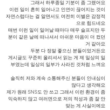
日本語
한국어
그래서 하루종일 기분이 좀 그랬어요
이런 일이 흔히 일어나고 인연이 끊어지는 것이
Русский
ไทย
자연스럽다는 걸 알면서도 여전히 이별은 감정적
으로 힘드네요
Indonesia
Italiano
매번 이런 일이 일어날 때마다 매우 슬프지만 두
분이 같은 날에 떠나셔서 아쉬운 마음이 더 컸던
Türkçe
Tiếng Việt
거 같아요
두분 다 정말 좋으신 분들이었거든요
Português
게시글도 꾸준히 올리셔서 읽는 게 제 일상의 일
부였는데 일상의 일부가 사라진 것처럼 느껴요
솔직히 저와 계속 소통해주신 분들이 인내심이
많다고 생각해요
제가 원래 SNS도 안 쓰고 그래서 이런 환경이 좀
익숙하지 않고 여러면으로 저의 적성과 좀 잘 안
맞는 게 사실이에요