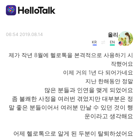
تطبيق تبادل اللغة
올리
2019.08.14 06:54
KR
EN
AI Grammar Checker
제가 작년 8월에 헬로톡을 본격적으로 사용하기 시
작했어요
العربية
이제 거의 1년 다 되어가네요
지난 한해동안 정말
많은 분들과 인연을 맺게 되었어요
English
简体中文
좀 불쾌한 사정을 여러번 겪었지만 대부분은 정
말 좋은 분들이어서 여러분 만날 수 있던 것이 행
繁體中文
Español
운이라고 생각해요
Français
Deutsch
어제 헬로톡으로 알게 된 두분이 탈퇴하셨어요