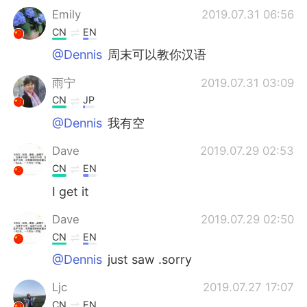
Emily
2019.07.31 06:56
CN
EN
@Dennis
周末可以教你汉语
雨宁
2019.07.31 03:09
CN
JP
@Dennis
我有空
Dave
2019.07.29 02:53
CN
EN
I get it
Dave
2019.07.29 02:50
CN
EN
@Dennis
just saw .sorry
Ljc
2019.07.27 17:07
CN
EN