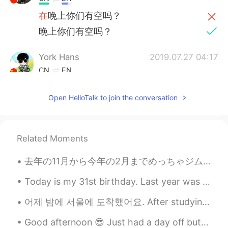
在
晚上你们有空吗？
晚上你们有空吗？
York Hans
2019.07.27 04:17
CN
EN
hehe
Open HelloTalk to join the conversation
Superman
2019.07.26 14:21
CN
EN
@Dennis
yo call now
Related Moments
雨宁
2019.07.26 06:29
去年の11月から今年の2月までめっちゃジムとダイエット頑張って21キロ痩せた。それからコロナでジムが閉まって、いつものルーティーンが変わって、また太った。どれくらい太ったかチェックする勇気が今日...
CN
JP
Today is my 31st birthday. Last year was a big deal because 30 is a big milestone but this birthd...
等你回来
어제 밤에 서울에 도착했어요. After studying like crazy for months I finally arrived to Seoul last night. 진짜...
西瓜
2019.07.26 02:36
Good afternoon 😎 Just had a day off but I’m so exhausted 🥱 I went to the gym and had some fres...
CN
EN