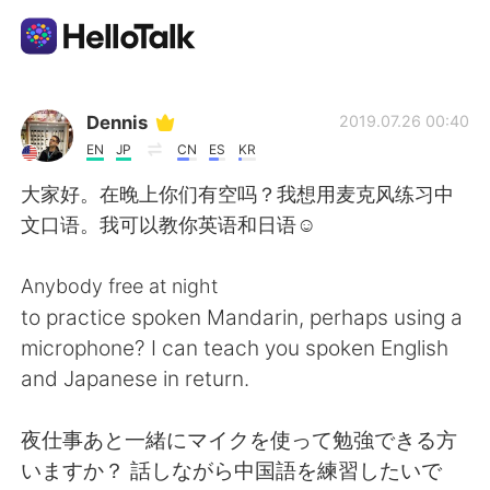
Language Exchange App
Dennis
2019.07.26 00:40
EN
JP
CN
ES
KR
AI Grammar Checker
大家好。在晚上你们有空吗？我想用麦克风练习中
文口语。我可以教你英语和日语☺
English
Anybody free at night
to practice spoken Mandarin, perhaps using a
简体中文
繁體中文
microphone? I can teach you spoken English
and Japanese in return.
Español
العربية
夜仕事あと一緒にマイクを使って勉強できる方
Français
Deutsch
いますか？ 話しながら中国語を練習したいで