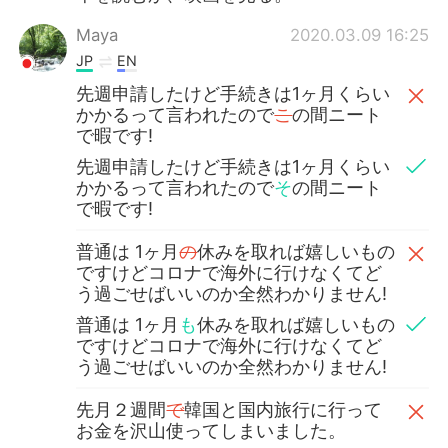
Maya
2020.03.09 16:25
JP
EN
先週申請したけど手続きは1ヶ月くらい
かかるって言われたので
こ
の間ニート
で暇です!
先週申請したけど手続きは1ヶ月くらい
かかるって言われたので
そ
の間ニート
で暇です!
普通は 1ヶ月
の
休みを取れば嬉しいもの
ですけどコロナで海外に行けなくてど
う過ごせばいいのか全然わかりません!
普通は 1ヶ月
も
休みを取れば嬉しいもの
ですけどコロナで海外に行けなくてど
う過ごせばいいのか全然わかりません!
先月２週間
で
韓国と国内旅行に行って
お金を沢山使ってしまいました。