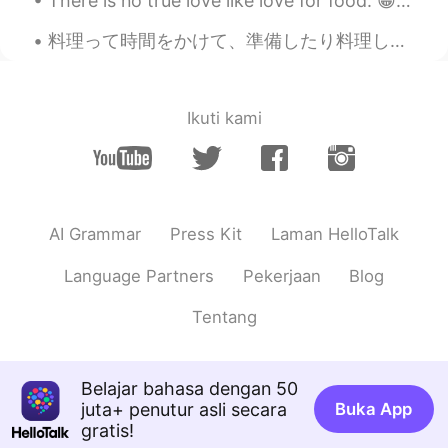
There is no true love like love for food. 😁😂🤤☺️ 음식에 대한 사랑처럼 진실된 사랑은 없다. 들어 옮길 수 있는 양보다 많이 먹지 말라...
Keir
2020.03.09 16:21
料理って時間をかけて、準備したり料理したりするのにすごく時間がかかるけど、食べたら一瞬で終わるって感じじゃない？ ちゃんと準備をしても、結果がハズレだったこともあるし、思ったより美味しかったこと...
EN
JP
@A_san
直してくれてありがとうございま
す! やっぱりまだ読んでない本もたくさんあ
ります! でもひきこもりになっちゃうかな
Ikuti kami
😆
Keir
2020.03.09 16:19
EN
JP
AI Grammar
Press Kit
Laman HelloTalk
@マイ
え、そうなんですか?? 明日確認し
ましょう😭
Language Partners
Pekerjaan
Blog
裕紀Yuuki
2020.03.09 16:19
Tentang
JP
EN
@Keir
人も少ないと思うので良いと思いま
す😊
Belajar bahasa dengan 50
juta+ penutur asli secara
Buka App
Yusaku
2020.03.09 16:18
gratis!
JP
SV