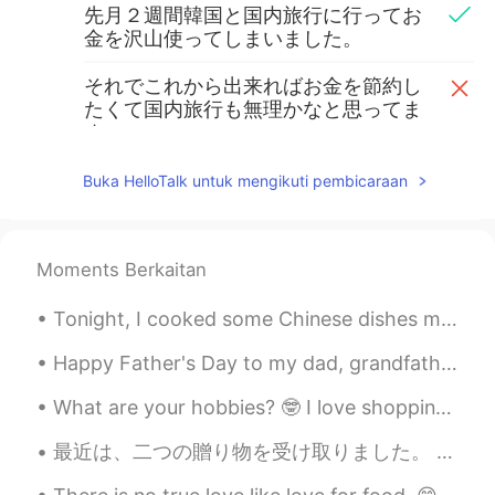
先月２週間韓国と国内旅行に行ってお
金を沢山使ってしまいました。
それでこれから出来ればお金を節約し
たくて国内旅行も無理かなと思ってま
す。
それでこれから
は
出来ればお金を節約
Buka HelloTalk untuk mengikuti pembicaraan
したくて
、でも
国内旅行も無理かなと
思ってます。
Moments Berkaitan
mayu
2020.03.09 16:24
JP
EN
Tonight, I cooked some Chinese dishes my friends taught me...it tastes surprisingly good! haha 😉 ...
私も同じ状況なのでこのコメント欄を一緒
に参考にさせて頂きます😅
Happy Father's Day to my dad, grandfather and step-dad. It was good to see them before coming ba...
Keir
2020.03.09 16:22
What are your hobbies? 🤓 I love shopping, especially for stationary and anything electronic! I al...
EN
JP
最近は、二つの贈り物を受け取りました。 贈り物は蝋燭と茶碗です。蝋燭は、両親によって沖縄で疲れました。中に貝がたくさん入っています!茶碗は、台湾の友達のお土産です。２頭の海豚が茶碗の中で泳いでい...
@Yusaku
😂