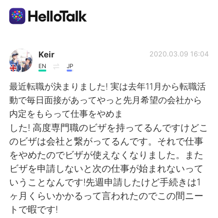
Aplikasi Pertukaran Bahasa
Keir
2020.03.09 16:04
EN
JP
AI Grammar Checker
最近転職が決まりました! 実は去年11月から転職活
動で毎日面接があってやっと先月希望の会社から
Indonesia
内定をもらって仕事をやめま
した! 高度専門職のビザを持ってるんですけどこ
のビザは会社と繋がってるんです。それで仕事
English
简体中文
をやめたのでビザが使えなくなりました。また
ビザを申請しないと次の仕事が始まれないって
繁體中文
Español
いうことなんです!先週申請したけど手続きは1
ヶ月くらいかかるって言われたのでこの間ニー
العربية
Français
トで暇です!