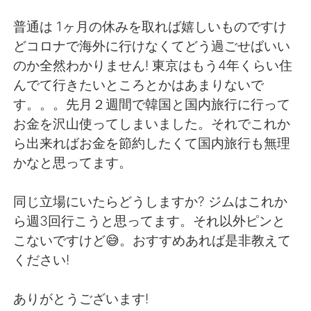
Deutsch
日本語
普通は 1ヶ月の休みを取れば嬉しいものですけ
한국어
Русский
どコロナで海外に行けなくてどう過ごせばいい
のか全然わかりません! 東京はもう4年くらい住
ไทย
Italiano
んでて行きたいところとかはあまりないで
す。。。先月２週間で韓国と国内旅行に行って
Türkçe
Tiếng Việt
お金を沢山使ってしまいました。それでこれか
ら出来ればお金を節約したくて国内旅行も無理
Português
かなと思ってます。
同じ立場にいたらどうしますか? ジムはこれか
ら週3回行こうと思ってます。それ以外ピンと
こないですけど😅。おすすめあれば是非教えて
ください!
ありがとうございます!