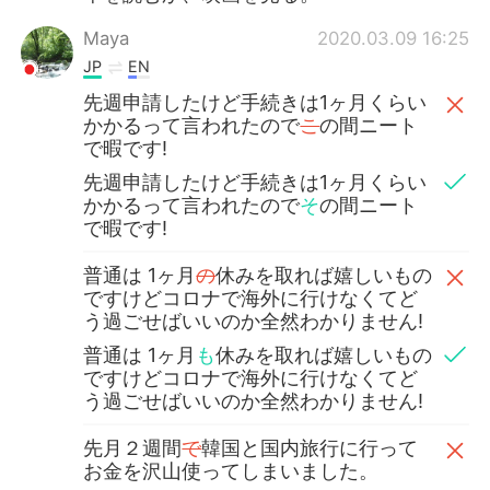
Maya
2020.03.09 16:25
JP
EN
先週申請したけど手続きは1ヶ月くらい
かかるって言われたので
こ
の間ニート
で暇です!
先週申請したけど手続きは1ヶ月くらい
かかるって言われたので
そ
の間ニート
で暇です!
普通は 1ヶ月
の
休みを取れば嬉しいもの
ですけどコロナで海外に行けなくてど
う過ごせばいいのか全然わかりません!
普通は 1ヶ月
も
休みを取れば嬉しいもの
ですけどコロナで海外に行けなくてど
う過ごせばいいのか全然わかりません!
先月２週間
で
韓国と国内旅行に行って
お金を沢山使ってしまいました。