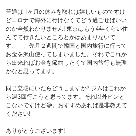
日本語
한국어
普通は 1ヶ月の休みを取れば嬉しいものですけ
Русский
ไทย
どコロナで海外に行けなくてどう過ごせばいい
のか全然わかりません! 東京はもう4年くらい住
Indonesia
Italiano
んでて行きたいところとかはあまりないで
す。。。先月２週間で韓国と国内旅行に行って
Türkçe
Tiếng Việt
お金を沢山使ってしまいました。それでこれか
ら出来ればお金を節約したくて国内旅行も無理
Português
かなと思ってます。
同じ立場にいたらどうしますか? ジムはこれか
ら週3回行こうと思ってます。それ以外ピンと
こないですけど😅。おすすめあれば是非教えて
ください!
ありがとうございます!