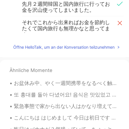
先月２週間韓国と国内旅行に行ってお
金を沢山使ってしまいました。
それでこれから出来ればお金を節約し
たくて国内旅行も無理かなと思ってま
す。
それでこれから
は
出来ればお金を節約
Öffne HelloTalk, um an der Konversation teilzunehmen
したくて
、でも
国内旅行も無理かなと
思ってます。
Ähnliche Momente
mayu
2020.03.09 16:24
JP
EN
お盆休み中、やく一週間携帯をなるべく触らないことを決めていました😆 仕事は仕方ないけど、最近レジャータイムでもよく画面を眺めるようになっているような気がします😬 目がチクチクする… 時々休憩も必...
私も同じ状況なのでこのコメント欄を一緒
に参考にさせて頂きます😅
또 홍대를 돌아 다녔어요! 음식은 맛있었고 친구는 매우 친절했어요! 다음에 누군가와 여러 곳을 방문하고 싶어요~~ i’m so happy hanging out with peo...
Keir
2020.03.09 16:22
緊急事態で家から出ない人はかなり増えてるので、結構つまらなくなるのは必然だ。この時間を新しい能力を成長させた方がいい。俺はもう2ヶ月以上に家でずっと居るので、そういうことをしてる。教えることもい...
EN
JP
こんにちは はじめまして 今日は初日です 友達が欲しいです よろしくお願いします Hey there Today is my first day here I'm looking for fr...
@Yusaku
😂