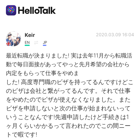
Sprachaustausch-App
Keir
2020.03.09 16:04
EN
JP
AI Grammar Checker
最近転職が決まりました! 実は去年11月から転職活
動で毎日面接があってやっと先月希望の会社から
Deutsch
内定をもらって仕事をやめま
した! 高度専門職のビザを持ってるんですけどこ
のビザは会社と繋がってるんです。それで仕事
English
简体中文
をやめたのでビザが使えなくなりました。また
ビザを申請しないと次の仕事が始まれないって
繁體中文
Español
いうことなんです!先週申請したけど手続きは1
ヶ月くらいかかるって言われたのでこの間ニー
العربية
Français
トで暇です!