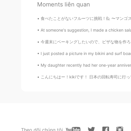
Moments liên quan
Keir
食べたことがないフルーツに挑戦！🙋 〜マンゴスチン〜 (Mangosteen) 見た
EN
JP
At someone's suggestion, I made a chicken salad
@A_san
直してくれてありがとうご
す! でもひきこもりになっちゃうかな
今週末にベーキングしたいので、ピザな物を作ろうと考えてる This weekend I
Keir
I just posted a picture in my bikini and surf b
EN
JP
My daughter recently had her one-year annivers
@マイ
え、そうなんですか?? 明日
こんにちはー！kikiです！ 日本の回転寿司に行ってきたよー！たくさんのお寿司たべて美
裕紀Yuuki
JP
EN
@Keir
人も少ないと思うので良いと
Yusaku
JP
SV
Theo dõi chúng tôi