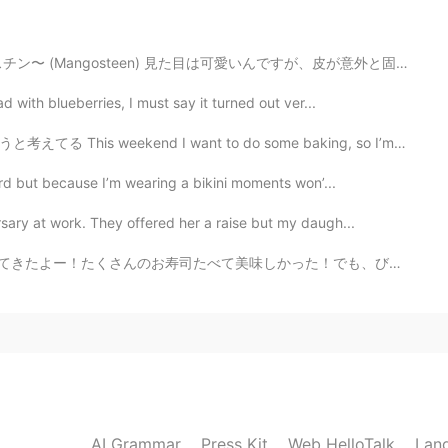
2020.03.09 16:21
目は可愛いんですが、皮が意外と固かったんです！🤔 手でも開けれると書いてありましたので、最初に手で両側を...
 with blueberries, I must say it turned out ver...
ざいます! やっぱりまだ読んでない本もたくさんありま
😆
 want to do some baking, so I’m thinking to make some ...
2020.03.09 16:19
oard but because I’m wearing a bikini moments won’...
ary at work. They offered her a raise but my daugh...
確認しましょう😭
味しかった！でも、びっくりしたお寿司もあったなー！ 面白いビデオになってるからぜひ見てみてねー😊😘 K...
2020.03.09 16:19
思います😊
2020.03.09 16:18
AI Grammar
Press Kit
Web HelloTalk
Lan