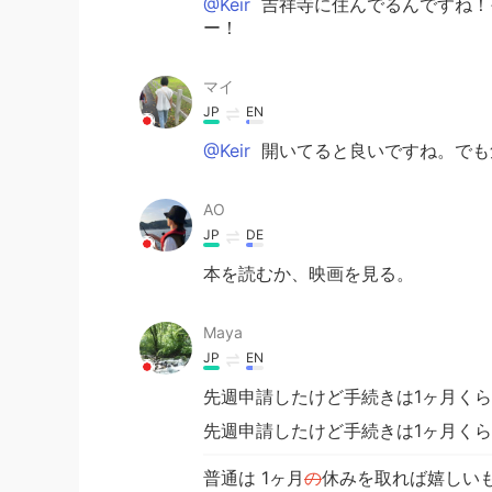
@Keir
吉祥寺に住んでるんですね！
ー！
マイ
JP
EN
@Keir
開いてると良いですね。でも
AO
JP
DE
本を読むか、映画を見る。
Maya
JP
EN
先週申請したけど手続きは1ヶ月く
先週申請したけど手続きは1ヶ月く
普通は 1ヶ月
の
休みを取れば嬉しい