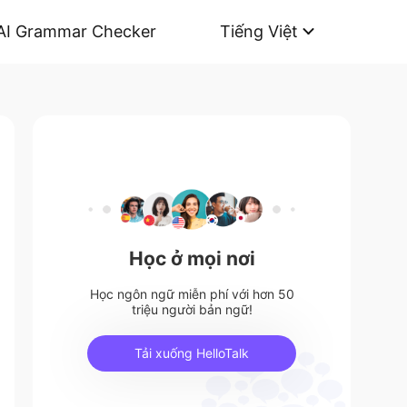
AI Grammar Checker
Tiếng Việt
Học ở mọi nơi
Học ngôn ngữ miễn phí với hơn 50
triệu người bản ngữ!
Tải xuống HelloTalk