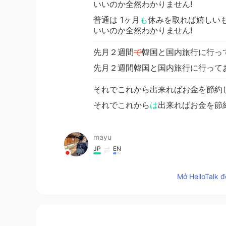
いいのか全然わかりません!
普通は 1ヶ月
も
休みを取れば嬉しい
いいのか全然わかりません!
先月２週間
で
韓国と国内旅行に行っ
先月２週間韓国と国内旅行に行って
それでこれから出来ればお金を節約
それでこれから
は
出来ればお金を節
mayu
JP
EN
私も同じ状況なのでこのコメント欄
Mở HelloTalk đ
Keir
EN
JP
@Yusaku
😂