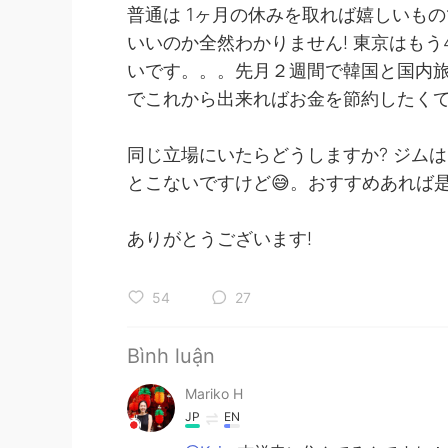
普通は 1ヶ月の休みを取れば嬉しいも
いいのか全然わかりません! 東京はも
いです。。。先月２週間で韓国と国内
でこれから出来ればお金を節約したく
同じ立場にいたらどうしますか? ジム
とこないですけど😅。おすすめあれば
ありがとうございます!
54
27
Bình luận
Mariko H
JP
EN