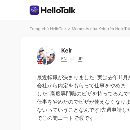
Trang chủ HelloTalk
>
Moments của Keir trên HelloTa
Keir
EN
JP
最近転職が決まりました! 実は去年1
会社から内定をもらって仕事をやめま
した! 高度専門職のビザを持ってるん
仕事をやめたのでビザが使えなくなり
ないっていうことなんです!先週申請し
でこの間ニートで暇です!