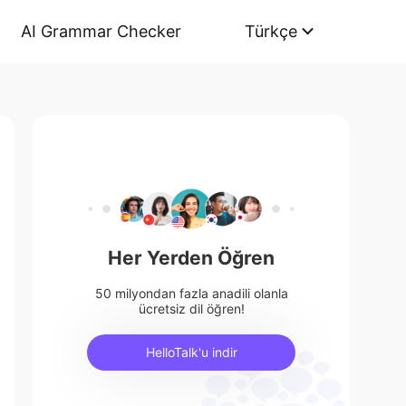
AI Grammar Checker
Türkçe
Her Yerden Öğren
50 milyondan fazla anadili olanla
ücretsiz dil öğren!
HelloTalk'u indir