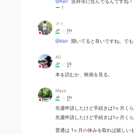
@Keir
吉祥寺に住んでるんですね！
ー！
マイ
JP
EN
@Keir
開いてると良いですね。でも
AO
JP
DE
本を読むか、映画を見る。
Maya
JP
EN
先週申請したけど手続きは1ヶ月く
先週申請したけど手続きは1ヶ月く
普通は 1ヶ月
の
休みを取れば嬉しい