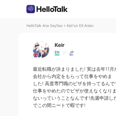
HelloTalk Ana Sayfası
>
Keir'un Dil Anları
Keir
EN
JP
最近転職が決まりました! 実は去年1
会社から内定をもらって仕事をやめま
した! 高度専門職のビザを持ってるん
仕事をやめたのでビザが使えなくなり
ないっていうことなんです!先週申請し
でこの間ニートで暇です!