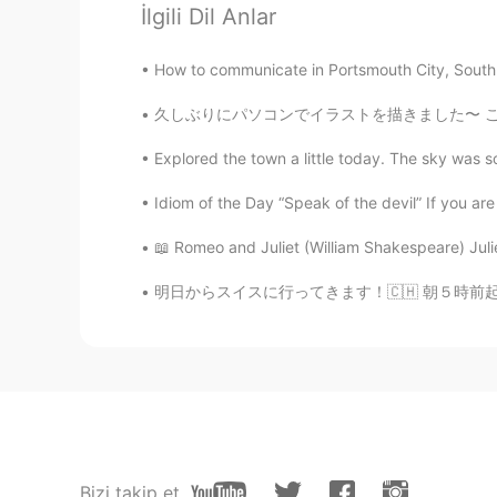
İlgili Dil Anlar
Keir
How to communicate in Portsmouth City, South o
EN
JP
久しぶりにパソコンでイラストを描きました〜 こんな簡単な絵でも、この段階まで描いて、半日
@A_san
直してくれてありがとうご
す! でもひきこもりになっちゃうかな
Explored the town a little today. The sky was so 
Keir
Idiom of the Day “Speak of the devil” If you are
EN
JP
📖 Romeo and Juliet (William Shakespeare) Juliet
@マイ
え、そうなんですか?? 明日
明日からスイスに行ってきます！🇨🇭 朝５時前起きなきゃならなくて、フライトの出発時間
裕紀Yuuki
JP
EN
@Keir
人も少ないと思うので良いと
Yusaku
JP
SV
Bizi takip et