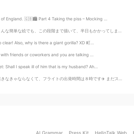
2020.03.09 16:21
f England. 🇬🇧🏙️ Part 4 Taking the piss – Mocking ...
もかかってしまいました😓こういうイラストは一年に1、2回しか描かなくて、腕が落ちましたね… 目がもう疲れた...
ざいます! やっぱりまだ読んでない本もたくさんありま
😆
clear! Also, why is there a giant gorilla? XD 町...
2020.03.09 16:19
 with friends or coworkers and you are talking ...
: Shall I speak ill of him that is my husband? Ah...
確認しましょう😭
は８時です✈️ まだスイスに行ったことないからすごく楽しみ！スイスはチョコとチーズとして有名だからたくさん食...
2020.03.09 16:19
思います😊
2020.03.09 16:18
AI Grammar
Press Kit
HelloTalk Web