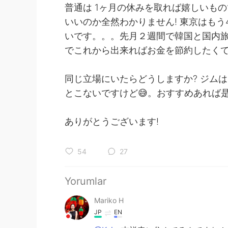
普通は 1ヶ月の休みを取れば嬉しいも
いいのか全然わかりません! 東京はも
いです。。。先月２週間で韓国と国内
でこれから出来ればお金を節約したく
同じ立場にいたらどうしますか? ジム
とこないですけど😅。おすすめあれば
ありがとうございます!
54
27
Yorumlar
Mariko H
JP
EN