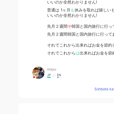
いいのか全然わかりません!
普通は 1ヶ月
も
休みを取れば嬉しい
いいのか全然わかりません!
先月２週間
で
韓国と国内旅行に行っ
先月２週間韓国と国内旅行に行って
それでこれから出来ればお金を節約
それでこれから
は
出来ればお金を節
mayu
JP
EN
私も同じ状況なのでこのコメント欄
Sohbete kat
Keir
EN
JP
@Yusaku
😂