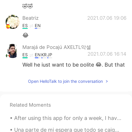
🤣🤣
Beatriz
2021.07.06 19:06
ES
EN
😂
Marajá de Pocajú AXELTL악셀
2021.07.06 16:14
ES
EN
KR
JP
Well he just want to be polite 😂. But that
always happens, if they see you look like
an outsider maybe they will try to talk in
Open HelloTalk to join the conversation
your language. Just remember he is being
polite 🙏
Lorena
2021.07.06 04:07
Related Moments
ES
EN
After using this app for only a week, I have met so many great people that are genuinely interest...
😂
Una parte de mi espera que todo se caiga debido al Coronavirus. La verdad es que si ves al mundo,...
Yurani
2021.07.06 01:50