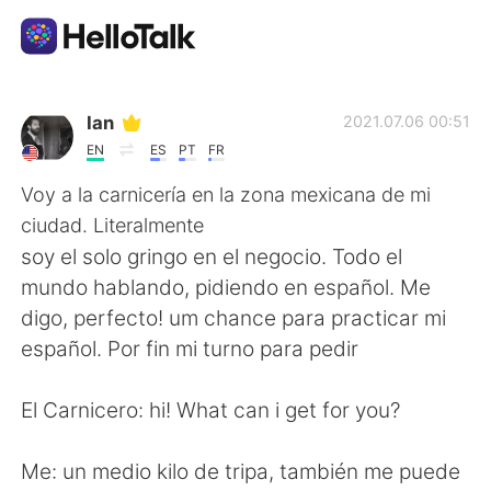
Language Exchange App
Ian
2021.07.06 00:51
EN
ES
PT
FR
AI Grammar Checker
Voy a la carnicería en la zona mexicana de mi
ciudad. Literalmente
English
soy el solo gringo en el negocio. Todo el
mundo hablando, pidiendo en español. Me
digo, perfecto! um chance para practicar mi
简体中文
繁體中文
español. Por fin mi turno para pedir
Español
العربية
El Carnicero: hi! What can i get for you?
Français
Deutsch
Me: un medio kilo de tripa, también me puede