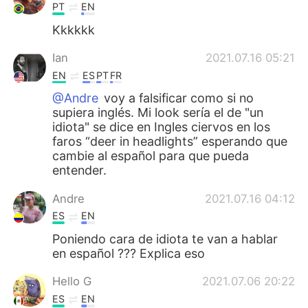
PT
EN
Kkkkkk
Ian
2021.07.16 05:21
EN
ES
PT
FR
@Andre
voy a falsificar como si no
supiera inglés. Mi look sería el de "un
idiota" se dice en Ingles ciervos en los
faros “deer in headlights” esperando que
cambie al español para que pueda
entender.
Andre
2021.07.16 04:12
ES
EN
Poniendo cara de idiota te van a hablar
en español ??? Explica eso
Hello G
2021.07.06 20:22
ES
EN