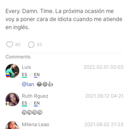
Every. Damn. Time. La próxima ocasión me
voy a poner cara de idiota cuando me atiende
en inglés.
60
55
Comments
Luis
2022.02.01 02:03
ES
EN
@Ian
😂😄👍
Ruth Rguez
2021.09.12 04:21
ES
EN
🤭🤭🤭🤭
Milena Leao
2021.08.02 21:23