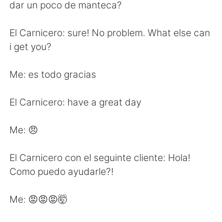
日本語
한국어
dar un poco de manteca?
Русский
ไทย
El Carnicero: sure! No problem. What else can
i get you?
Indonesia
Italiano
Me: es todo gracias
Türkçe
Tiếng Việt
El Carnicero: have a great day
Português
Me: 😠
El Carnicero con el seguinte cliente: Hola!
Como puedo ayudarle?!
Me: 😡😡😡🤯