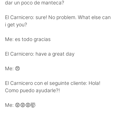
日本語
한국어
dar un poco de manteca?
Русский
ไทย
El Carnicero: sure! No problem. What else can
i get you?
Indonesia
Italiano
Me: es todo gracias
Türkçe
Tiếng Việt
El Carnicero: have a great day
Português
Me: 😠
El Carnicero con el seguinte cliente: Hola!
Como puedo ayudarle?!
Me: 😡😡😡🤯