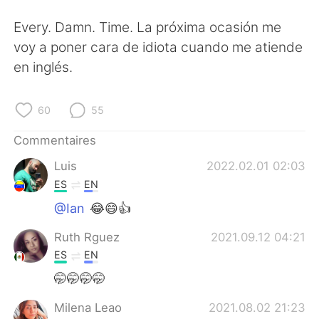
Every. Damn. Time. La próxima ocasión me
voy a poner cara de idiota cuando me atiende
en inglés.
60
55
Commentaires
Luis
2022.02.01 02:03
ES
EN
@Ian
😂😄👍
Ruth Rguez
2021.09.12 04:21
ES
EN
🤭🤭🤭🤭
Milena Leao
2021.08.02 21:23