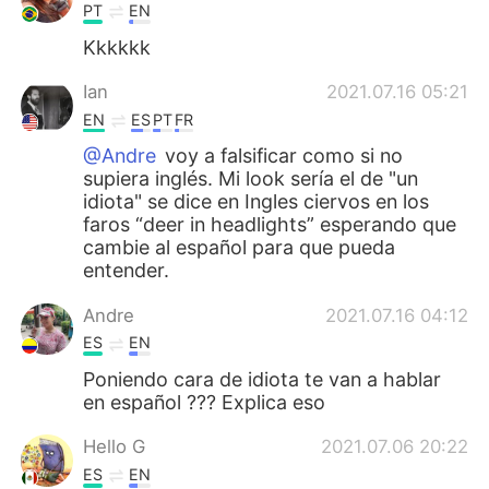
PT
EN
Kkkkkk
Ian
2021.07.16 05:21
EN
ES
PT
FR
@Andre
voy a falsificar como si no
supiera inglés. Mi look sería el de "un
idiota" se dice en Ingles ciervos en los
faros “deer in headlights” esperando que
cambie al español para que pueda
entender.
Andre
2021.07.16 04:12
ES
EN
Poniendo cara de idiota te van a hablar
en español ??? Explica eso
Hello G
2021.07.06 20:22
ES
EN