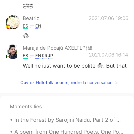
🤣🤣
Beatriz
2021.07.06 19:06
ES
EN
😂
Marajá de Pocajú AXELTL악셀
2021.07.06 16:14
ES
EN
KR
JP
Well he just want to be polite 😂. But that
always happens, if they see you look like
an outsider maybe they will try to talk in
Ouvrez HelloTalk pour rejoindre la conversation
your language. Just remember he is being
polite 🙏
Lorena
2021.07.06 04:07
Moments liés
ES
EN
In the Forest by Sarojini Naidu. Part 2 of 2. Let us scatter their ashes away, for a while let...
😂
A poem from One Hundred Poets, One Poem Each (Hyakunin isshu, 百人一首) by Fujiwara no Teika. Transl...
Yurani
2021.07.06 01:50