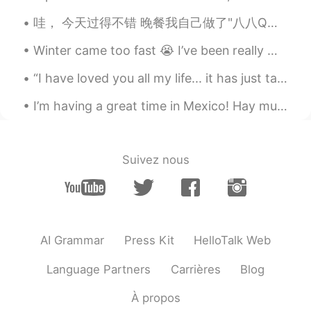
ES
EN
哇， 今天过得不错 晚餐我自己做了"八八Q猪肉" 下班的时候我去了商店买了 "Cheesy Smiles" Awesome !! 还有它们好可爱 我等不及尝试一下 🧀 😊 🧀 😊 回家的时...
😁😁
Winter came too fast 😭 I’ve been really missing Florida and how warm it was when I lived there. ...
Luis
2021.07.06 01:40
“I have loved you all my life... it has just taken me this long to find you...” ❤️ “You’re a l...
ES
EN
I’m having a great time in Mexico! Hay muchos lugares hermosos aquí. Mi piel arde y hay arena en ...
@Ian
😂😄👍
Noe
2021.07.06 01:34
ES
EN
Suivez nous
@Ian
sure 🤣🤣🤣🤣🤣😊
Claudia A. Felipa
2021.07.06 01:28
ES
EN
AI Grammar
Press Kit
HelloTalk Web
Jajajajjajaja qué buena anécdota 🤣
Language Partners
Carrières
Blog
Ian
2021.07.06 01:28
EN
ES
PT
FR
À propos