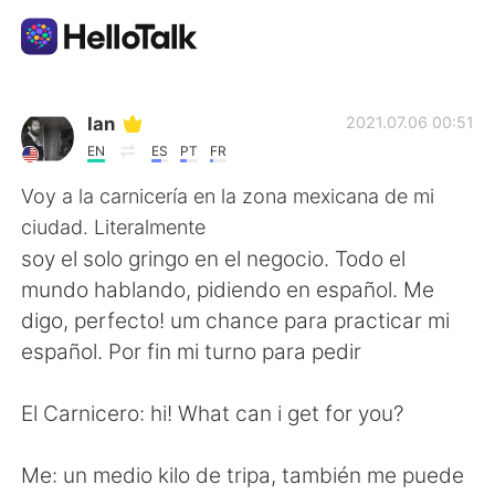
Appli d'échange linguistique
Ian
2021.07.06 00:51
EN
ES
PT
FR
AI Grammar Checker
Voy a la carnicería en la zona mexicana de mi
ciudad. Literalmente
Français
soy el solo gringo en el negocio. Todo el
mundo hablando, pidiendo en español. Me
digo, perfecto! um chance para practicar mi
English
简体中文
español. Por fin mi turno para pedir
繁體中文
Español
El Carnicero: hi! What can i get for you?
العربية
Deutsch
Me: un medio kilo de tripa, también me puede