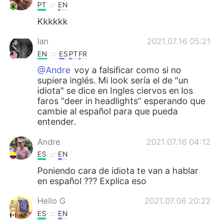
PT
EN
Kkkkkk
Ian
2021.07.16 05:21
EN
ES
PT
FR
@Andre
voy a falsificar como si no
supiera inglés. Mi look sería el de "un
idiota" se dice en Ingles ciervos en los
faros “deer in headlights” esperando que
cambie al español para que pueda
entender.
Andre
2021.07.16 04:12
ES
EN
Poniendo cara de idiota te van a hablar
en español ??? Explica eso
Hello G
2021.07.06 20:22
ES
EN