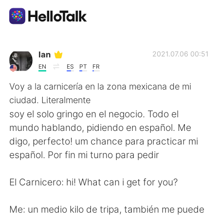
Aplicación de intercambio de idiomas
Ian
2021.07.06 00:51
EN
ES
PT
FR
AI Grammar Checker
Voy a la carnicería en la zona mexicana de mi
ciudad. Literalmente
Español
soy el solo gringo en el negocio. Todo el
mundo hablando, pidiendo en español. Me
digo, perfecto! um chance para practicar mi
English
简体中文
español. Por fin mi turno para pedir
繁體中文
العربية
El Carnicero: hi! What can i get for you?
Français
Deutsch
Me: un medio kilo de tripa, también me puede