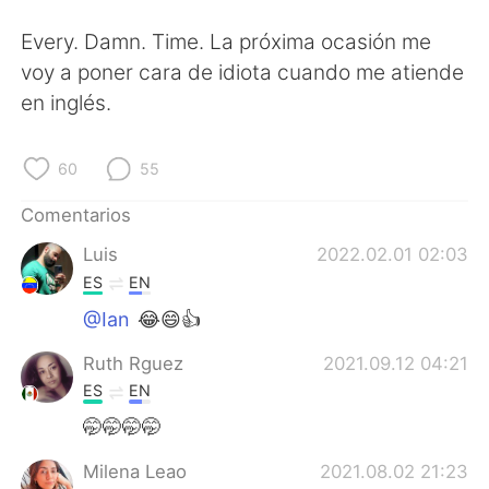
Every. Damn. Time. La próxima ocasión me
voy a poner cara de idiota cuando me atiende
en inglés.
60
55
Comentarios
Luis
2022.02.01 02:03
ES
EN
@Ian
😂😄👍
Ruth Rguez
2021.09.12 04:21
ES
EN
🤭🤭🤭🤭
Milena Leao
2021.08.02 21:23