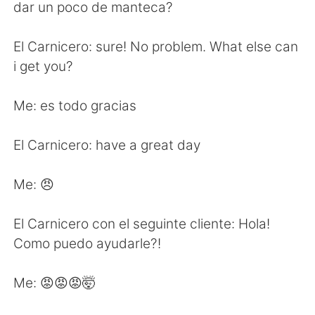
日本語
한국어
dar un poco de manteca?
Русский
ไทย
El Carnicero: sure! No problem. What else can
i get you?
Indonesia
Italiano
Me: es todo gracias
Türkçe
Tiếng Việt
El Carnicero: have a great day
Português
Me: 😠
El Carnicero con el seguinte cliente: Hola!
Como puedo ayudarle?!
Me: 😡😡😡🤯