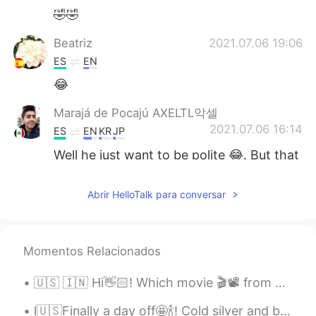
🤣🤣
Beatriz
2021.07.06 19:06
ES
EN
😂
Marajá de Pocajú AXELTL악셀
2021.07.06 16:14
ES
EN
KR
JP
Well he just want to be polite 😂. But that
always happens, if they see you look like
an outsider maybe they will try to talk in
Abrir HelloTalk para conversar
your language. Just remember he is being
polite 🙏
Lorena
2021.07.06 04:07
Momentos Relacionados
ES
EN
🇺🇸 🇮🇳 Hi👋🏻! Which movie 🎬📽 from your country would you recommend ? 🇰🇷 안녕하세요👋🏻! 어떤 한국 영화를 🎬📽 추천합니...
😂
l🇺🇸Finally a day off🤩🍾! Cold silver and blue sea The music of stones rolling under the crashing ...
Yurani
2021.07.06 01:50