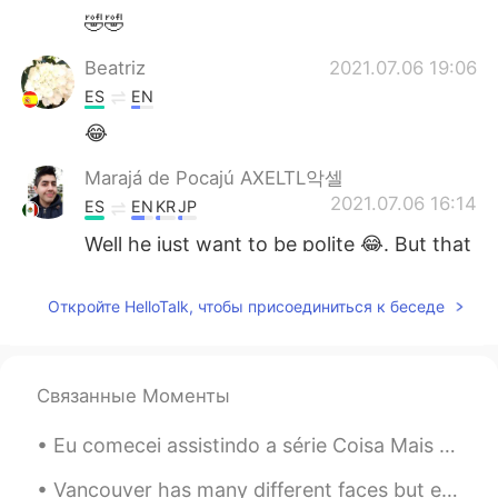
🤣🤣
Beatriz
2021.07.06 19:06
ES
EN
😂
Marajá de Pocajú AXELTL악셀
2021.07.06 16:14
ES
EN
KR
JP
Well he just want to be polite 😂. But that
always happens, if they see you look like
an outsider maybe they will try to talk in
Откройте HelloTalk, чтобы присоединиться к беседе
your language. Just remember he is being
polite 🙏
Lorena
2021.07.06 04:07
Связанные Моменты
ES
EN
Eu comecei assistindo a série Coisa Mais Linda no Netflix para praticar meu português. Amo essa m...
😂
Vancouver has many different faces but even the grey cloudy and gloomy days bring along interesti...
Yurani
2021.07.06 01:50