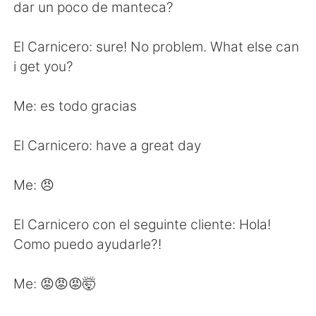
Deutsch
日本語
dar un poco de manteca?
한국어
ไทย
El Carnicero: sure! No problem. What else can
i get you?
Indonesia
Italiano
Me: es todo gracias
Türkçe
Tiếng Việt
El Carnicero: have a great day
Português
Me: 😠
El Carnicero con el seguinte cliente: Hola!
Como puedo ayudarle?!
Me: 😡😡😡🤯