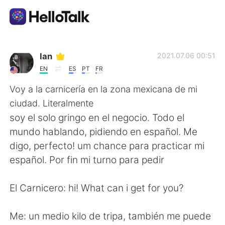
Приложение для Языкового Обмена
Ian
2021.07.06 00:51
EN
ES
PT
FR
AI Grammar Checker
Voy a la carnicería en la zona mexicana de mi
ciudad. Literalmente
Русский
soy el solo gringo en el negocio. Todo el
mundo hablando, pidiendo en español. Me
digo, perfecto! um chance para practicar mi
English
简体中文
español. Por fin mi turno para pedir
繁體中文
Español
El Carnicero: hi! What can i get for you?
العربية
Français
Me: un medio kilo de tripa, también me puede