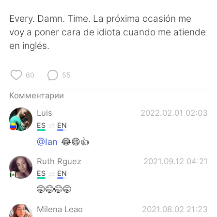
Every. Damn. Time. La próxima ocasión me
voy a poner cara de idiota cuando me atiende
en inglés.
60
55
Комментарии
Luis
2022.02.01 02:03
ES
EN
@Ian
😂😄👍
Ruth Rguez
2021.09.12 04:21
ES
EN
🤭🤭🤭🤭
Milena Leao
2021.08.02 21:23