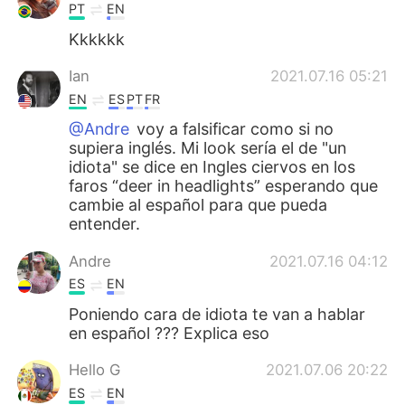
PT
EN
Kkkkkk
Ian
2021.07.16 05:21
EN
ES
PT
FR
@Andre
voy a falsificar como si no
supiera inglés. Mi look sería el de "un
idiota" se dice en Ingles ciervos en los
faros “deer in headlights” esperando que
cambie al español para que pueda
entender.
Andre
2021.07.16 04:12
ES
EN
Poniendo cara de idiota te van a hablar
en español ??? Explica eso
Hello G
2021.07.06 20:22
ES
EN