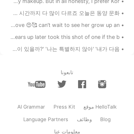
People are telling me I look different each time I do my makeup. But in all honesty, I prefer Kor...
서양 문화와 동양 문화 속에 동시에 자라온 사람으로서 (교포예요) 여러가지 문화 차이가 느껴져요 미의 기준, 식사 예절, 샤워하는 시간까지 다 많이 다르죠 오늘은 동양 문화...
Was finally able to meet my niece and i am absolutely in love 😍🥰 can’t wait to see her grow up an...
Good morning 🌅🌄 hot ass hell but hopefully the sky clears up later took this shot of one if the b...
누구나 한번쯤은 이런 생각을 하지 않았을까요? '내가 이 세상에 없어진다면 달라지는 게 있을까?' '나의 부재를 의식하는 사람이 있을까?' '나는 특별하지 않아' '내가 다음...
تابعونا
AI Grammar
Press Kit
موقع HelloTalk
Language Partners
وظائف
Blog
معلومات عنا