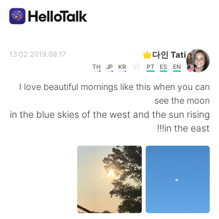
تطبيق تبادل اللغة
다인 Tati
2019.09.17 13:02
TH
JP
KR
PT
ES
EN
AI Grammar Checker
I love beautiful mornings like this when you can
see the moon
العربية
in the blue skies of the west and the sun rising
in the east!!!
English
简体中文
繁體中文
Español
Français
Deutsch