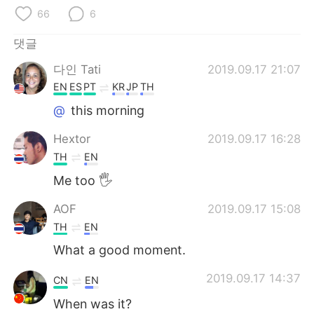
Deutsch
日本語
66
6
Русский
ไทย
댓글
다인 Tati
2019.09.17 21:07
Indonesia
Italiano
EN
ES
PT
KR
JP
TH
Türkçe
Tiếng Việt
@
this morning
Hextor
2019.09.17 16:28
Português
TH
EN
Me too 🖐
AOF
2019.09.17 15:08
TH
EN
What a good moment.
2019.09.17 14:37
CN
EN
When was it?