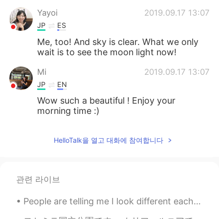
Yayoi
2019.09.17 13:07
JP
ES
Me, too! And sky is clear. What we only
wait is to see the moon light now!
Mi
2019.09.17 13:07
JP
EN
Wow such a beautiful ! Enjoy your
morning time :)
HelloTalk을 열고 대화에 참여합니다
관련 라이브
People are telling me I look different each time I do my makeup. But in all honesty, I prefer Kor...