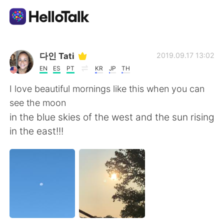
언어 교환 앱
다인 Tati
2019.09.17 13:02
EN
ES
PT
KR
JP
TH
AI Grammar Checker
I love beautiful mornings like this when you can
see the moon
한국어
in the blue skies of the west and the sun rising
in the east!!!
English
简体中文
繁體中文
Español
العربية
Français