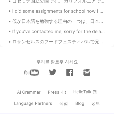
ヨセミテ国立公園です。 カリフォルニアで最も訪問された公園の1つです。 あなたの都道府県で最も訪問された場所はどこですか？ This is Yosemite National Park. It...
I did some assignments for school now I am going to sleep it’s 1:42 am in the USA 😅🥱😪🤤 Hope you ...
僕が日本語を勉強する理由の一つは、日本に住むLGBTQの人達に心理的なサポートをしたいからです。 日本ではまだ議論を引き起こす話題であり、同性愛者であるためゲイの人達はいじめられ、社会から排除さ...
If you've contacted me, sorry for the delay in getting back to you. Yesterday was a bad back day...
ロサンゼルスのフードフェスティバルで兄と楽しい時間を過ごしました。 I had a good time with my brother at a food festival in Los An...
우리를 팔로우 하세요
HelloTalk 웹
AI Grammar
Press Kit
직업
정보
Language Partners
Blog