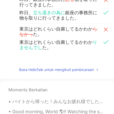
行ってきました。
昨日、
立ち退きの為に
銀座の事務所に
物を取りに行ってきました。
東京はどれくらい自粛してるかわか
ら
なかっ
た。
東京はどれくらい自粛してるかわか
り
ませんでし
た。
William
2020.05.03 05:28
EN
JP
Buka HelloTalk untuk mengikuti pembicaraan
@ari
偶然だ！😯不思議でしょ、人いな
い。落とし物見つけた？
Moments Berkaitan
William
2020.05.03 05:23
EN
JP
バイトから帰った！みんなお疲れ様でした〜 社長は金平糖買ってくれた！笑 バイト終わって、友達と一緒にカワカフェに行った！鴨川の近くにあるカフェ！とても美味しかった！オススメやわ！♥️😌是非行っ...
@Ayane
yeah me too! And long
sentences are the best 😉
Good morning, World 🌎!! Watching the sunrise this morning felt different for some reason. 🌅 W...