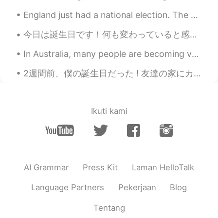
England just had a national election. The worst result has come of it, and I never want to return...
William
2020.05.03 05:22
EN
JP
今日は誕生日です！何も変わっていると感じないけどね。これは年をとると言うことかな。とにかく食べに行こう( ^ω^ ) Today is my birthday! Although I don’...
@Flower
There is a lot to Ginza! Come
In Australia, many people are becoming vegetarian. Is that also the case in Japan? Me personall...
back and explore after coronavirus
passes 😊
2週間前、僕の誕生日だった ! 友達の家にカットしてもらいに行って、サプライズされた ! カットの他にもお好み焼きを作ったり、ケーキをくれたら、プレゼントもくれたりしてくれた ! 本当に感動した...
William
2020.05.03 05:20
EN
JP
Ikuti kami
@Yuri
yeah it was hard to believe!
ari
2020.05.03 05:14
JP
EN
昨日わたしも銀座に居ました🤣 落とし物を
AI Grammar
Press Kit
Laman HelloTalk
取りに😧笑
Language Partners
Pekerjaan
Blog
Ayane
2020.05.03 05:13
JP
EN
Tentang