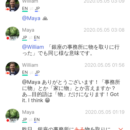
William
2020.05.05 03:09
EN
JP
@Maya
🙏
Maya
2020.05.05 03:08
JP
EN
@William
「銀座の事務所に物を取りに行
った」でも同じ様な意味です。
William
2020.05.05 01:56
EN
JP
@Maya ありがとうございます！「事務所
に物」とか「家に物」とか言えますか？
あ…目的語は「物」だけになります！Got
it. I think 😁
Maya
2020.05.05 01:19
JP
EN
昨日、銀座の事務所に
ある
物を取りに