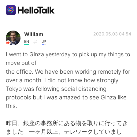
Aplikasi Pertukaran Bahasa
William
2020.05.03 04:54
EN
JP
AI Grammar Checker
I went to Ginza yesterday to pick up my things to
move out of
Indonesia
the office. We have been working remotely for
over a month. I did not know how strongly
Tokyo was following social distancing
English
简体中文
protocols but I was amazed to see Ginza like
this.
繁體中文
Español
昨日、銀座の事務所にある物を取りに行ってき
العربية
Français
ました。一ヶ月以上、テレワークしていまし