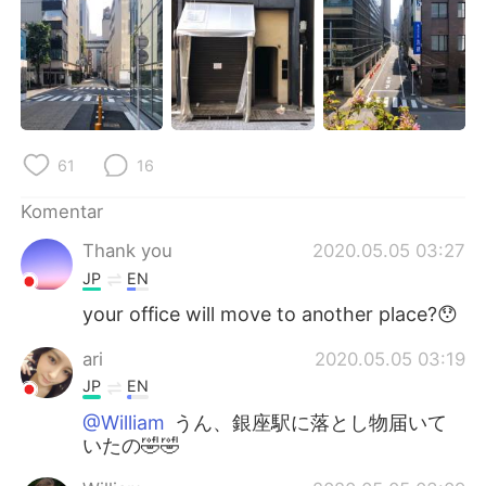
61
16
Komentar
Thank you
2020.05.05 03:27
JP
EN
your office will move to another place?😯
ari
2020.05.05 03:19
JP
EN
@William
うん、銀座駅に落とし物届いて
いたの🤣🤣