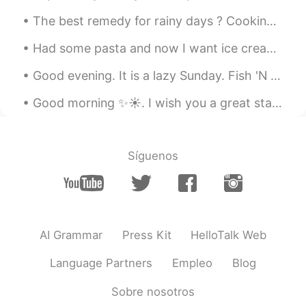
The best remedy for rainy days ? Cooking + drinking + good company. It’s has been a while sinc...
William
2020.05.03 05:22
EN
JP
Had some pasta and now I want ice cream 🍦😅 My mom got clothes for her teddy bear 🧸👗 I’m so plea...
@Flower
There is a lot to Ginza! Come
Good evening. It is a lazy Sunday. Fish 'N chips and endless legends for me. Fish, strategy and w...
back and explore after coronavirus
passes 😊
Good morning ✨☀️. I wish you a great start to the week and a wonderful day . Don’t count the days...
William
2020.05.03 05:20
EN
JP
Síguenos
@Yuri
yeah it was hard to believe!
ari
2020.05.03 05:14
JP
EN
昨日わたしも銀座に居ました🤣 落とし物を
AI Grammar
Press Kit
HelloTalk Web
取りに😧笑
Language Partners
Empleo
Blog
Ayane
2020.05.03 05:13
JP
EN
Sobre nosotros