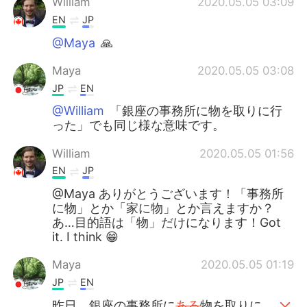
William
2020.05.05 03:09
EN
JP
@Maya
🙏
Maya
2020.05.05 03:08
JP
EN
@William
「銀座の事務所に物を取りに行
った」でも同じ様な意味です。
William
2020.05.05 01:56
EN
JP
@Maya ありがとうございます！「事務所
に物」とか「家に物」とか言えますか？
あ…目的語は「物」だけになります！Got
it. I think 😁
Maya
2020.05.05 01:19
JP
EN
昨日、銀座の事務所に
ある
物を取りに