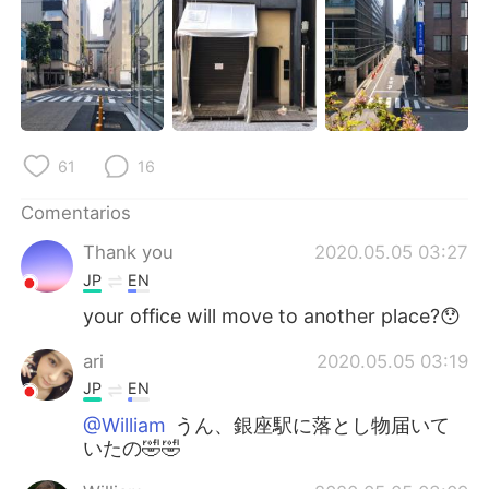
61
16
Comentarios
Thank you
2020.05.05 03:27
JP
EN
your office will move to another place?😯
ari
2020.05.05 03:19
JP
EN
@William
うん、銀座駅に落とし物届いて
いたの🤣🤣