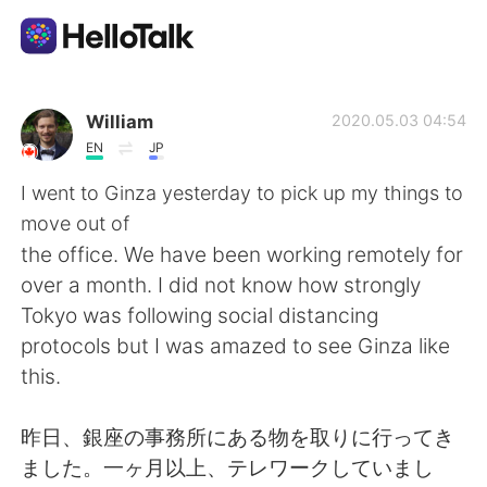
Aplicación de intercambio de idiomas
William
2020.05.03 04:54
EN
JP
AI Grammar Checker
I went to Ginza yesterday to pick up my things to
move out of
Español
the office. We have been working remotely for
over a month. I did not know how strongly
Tokyo was following social distancing
English
简体中文
protocols but I was amazed to see Ginza like
this.
繁體中文
العربية
昨日、銀座の事務所にある物を取りに行ってき
Français
Deutsch
ました。一ヶ月以上、テレワークしていまし