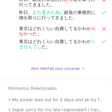
行ってきました。
昨日、
立ち退きの為に
銀座の事務所に
物を取りに行ってきました。
東京はどれくらい自粛してるかわか
ら
なかっ
た。
東京はどれくらい自粛してるかわか
り
ませんでし
た。
William
2020.05.03 05:28
EN
JP
Abrir HelloTalk para conversar
@ari
偶然だ！😯不思議でしょ、人いな
い。落とし物見つけた？
Momentos Relacionados
William
2020.05.03 05:23
EN
JP
My power was out for 4 days and all my food spoiled because of the tropical storm. The smell was...
@Ayane
yeah me too! And long
sentences are the best 😉
Super sorry for my late responses!!! I have friends over at my house today and we're playing game...