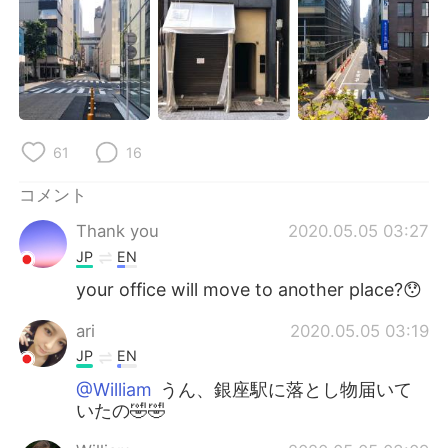
61
16
コメント
Thank you
2020.05.05 03:27
JP
EN
your office will move to another place?😯
ari
2020.05.05 03:19
JP
EN
@William
うん、銀座駅に落とし物届いて
いたの🤣🤣