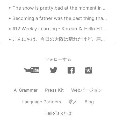
The snow is pretty bad at the moment in the UK where I live... it doesn't seem to bother the robi...
William
2020.05.03 05:22
EN
JP
Becoming a father was the best thing that ever happened to me. I am so blessed to have this littl...
@Flower
There is a lot to Ginza! Come
#12 Weekly Learning - Korean 📝 Hello HT friends 😄, Welcome to my weekly learning of 🇰🇷🇯🇵🇷🇺 ❓ ...
back and explore after coronavirus
passes 😊
こんにちは、今日の大阪は晴れだけど、寒いです。もうすぐ春ですね、この桜のコップはとても可愛いでしょう💕話は変わりますが、日常英語を紹介します。覚えましょう。皆さん、良い一日を💕 ーI'm so ...
William
2020.05.03 05:20
EN
JP
フォローする
@Yuri
yeah it was hard to believe!
ari
2020.05.03 05:14
JP
EN
昨日わたしも銀座に居ました🤣 落とし物を
Webバージョン
AI Grammar
Press Kit
取りに😧笑
Ayane
2020.05.03 05:13
求人
Language Partners
Blog
JP
EN
HelloTalkとは