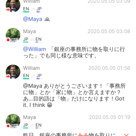
William
2020.05.05 03:09
EN
JP
@Maya
🙏
Maya
2020.05.05 03:08
JP
EN
@William
「銀座の事務所に物を取りに行
った」でも同じ様な意味です。
William
2020.05.05 01:56
EN
JP
@Maya ありがとうございます！「事務所
に物」とか「家に物」とか言えますか？
あ…目的語は「物」だけになります！Got
it. I think 😁
Maya
2020.05.05 01:19
JP
EN
昨日、銀座の事務所に
ある
物を取りに