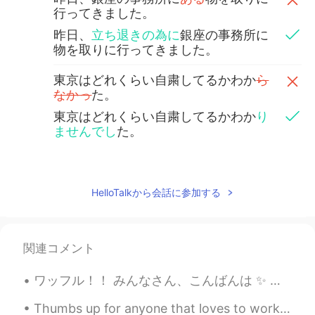
行ってきました。
昨日、
立ち退きの為に
銀座の事務所に
物を取りに行ってきました。
東京はどれくらい自粛してるかわか
ら
なかっ
た。
東京はどれくらい自粛してるかわか
り
ませんでし
た。
William
2020.05.03 05:28
EN
JP
HelloTalkから会話に参加する
@ari
偶然だ！😯不思議でしょ、人いな
い。落とし物見つけた？
関連コメント
William
2020.05.03 05:23
EN
JP
ワッフル！！ みんなさん、こんばんは ✨ 今日は家族と一緒にケンブリッジにあるワッフルで有名な新しくできたレストランに行きました ^_^ 私はチョコレートソース、マシュマロ、バニラアイスク...
@Ayane
yeah me too! And long
sentences are the best 😉
Thumbs up for anyone that loves to workout! I woke up early to have an early run so wish me luck!...