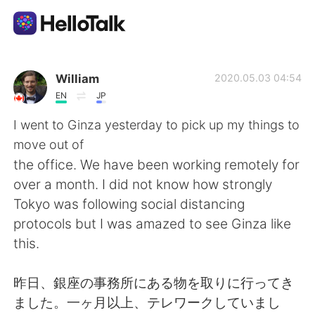
語学交換アプリ
William
2020.05.03 04:54
EN
JP
AI Grammar Checker
I went to Ginza yesterday to pick up my things to
move out of
日本語
the office. We have been working remotely for
over a month. I did not know how strongly
Tokyo was following social distancing
English
简体中文
protocols but I was amazed to see Ginza like
this.
繁體中文
Español
昨日、銀座の事務所にある物を取りに行ってき
العربية
Français
ました。一ヶ月以上、テレワークしていまし