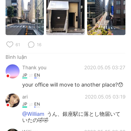
61
16
Bình luận
Thank you
2020.05.05 03:27
JP
EN
your office will move to another place?😯
ari
2020.05.05 03:19
JP
EN
@William
うん、銀座駅に落とし物届いて
いたの🤣🤣