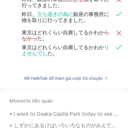
行ってきました。
昨日、
立ち退きの為に
銀座の事務所に
物を取りに行ってきました。
東京はどれくらい自粛してるかわか
ら
なかっ
た。
東京はどれくらい自粛してるかわか
り
ませんでし
た。
William
2020.05.03 05:28
EN
JP
Mở HelloTalk để tham gia cuộc trò chuyện
@ari
偶然だ！😯不思議でしょ、人いな
い。落とし物見つけた？
Moments liên quan
William
2020.05.03 05:23
EN
JP
I went to Osaka Castle Park today to see the autumn colours ✨ I did not take my camera, only my p...
@Ayane
yeah me too! And long
sentences are the best 😉
しずかにあるけばいろいろなものがみえてきます。- If you walk quietly you can see many things. 🐾 July 10 hike - episode 4...