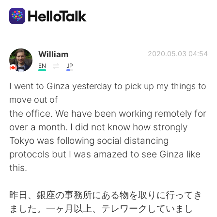
Ứng dụng trao đổi ngôn ngữ
William
2020.05.03 04:54
EN
JP
AI Grammar Checker
I went to Ginza yesterday to pick up my things to
move out of
Tiếng Việt
the office. We have been working remotely for
over a month. I did not know how strongly
Tokyo was following social distancing
English
简体中文
protocols but I was amazed to see Ginza like
this.
繁體中文
Español
昨日、銀座の事務所にある物を取りに行ってき
العربية
Français
ました。一ヶ月以上、テレワークしていまし