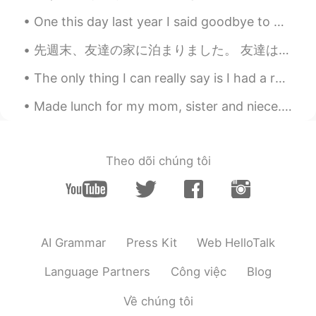
One this day last year I said goodbye to Harkone and checked out of my Hotel sometime in the morn...
William
2020.05.03 05:22
EN
JP
先週末、友達の家に泊まりました。 友達は先々週からかわいい猫を飼っています。子猫ちんを会いに行きました。名前はシロです！14週齢だと思います。🥰 私も猫ちゃんを飼いたいですが、私の母は猫アレルギ...
@Flower
There is a lot to Ginza! Come
The only thing I can really say is I had a really good day today walking around in Japan. It was ...
back and explore after coronavirus
passes 😊
Made lunch for my mom, sister and niece. It's the first time that I spent real time with my niec...
William
2020.05.03 05:20
EN
JP
Theo dõi chúng tôi
@Yuri
yeah it was hard to believe!
ari
2020.05.03 05:14
JP
EN
昨日わたしも銀座に居ました🤣 落とし物を
AI Grammar
Press Kit
Web HelloTalk
取りに😧笑
Language Partners
Công việc
Blog
Ayane
2020.05.03 05:13
JP
EN
Về chúng tôi