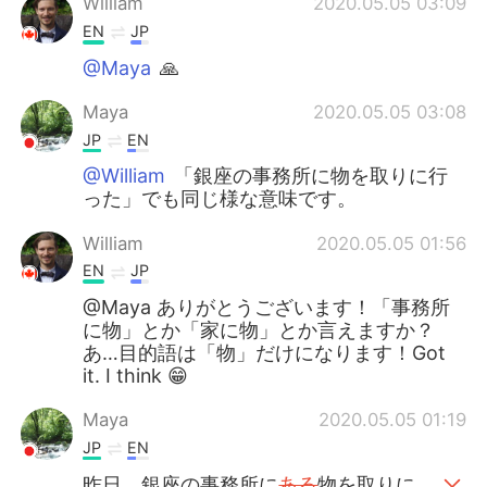
William
2020.05.05 03:09
EN
JP
@Maya
🙏
Maya
2020.05.05 03:08
JP
EN
@William
「銀座の事務所に物を取りに行
った」でも同じ様な意味です。
William
2020.05.05 01:56
EN
JP
@Maya ありがとうございます！「事務所
に物」とか「家に物」とか言えますか？
あ…目的語は「物」だけになります！Got
it. I think 😁
Maya
2020.05.05 01:19
JP
EN
昨日、銀座の事務所に
ある
物を取りに