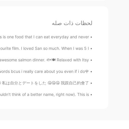
لحظات ذات صله
 is one food that I can eat everyday and never ...
te film. I loved San so much. When I was 5 I ...
some salmon dinner. 🐟🍽 Relaxed with Itsy! 🐶💕
🌹please ..just minutes of your time🌹 listen to my words bcus i really care about you even if i do...
했어요 🤤🤤🤤 私は自分とデートをした 🤤🤤🤤 我跟自己約會了 🤤🤤🤤
n't think of a better name, right now). This is...