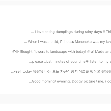
I love eating dumplings during rainy days !! This
When I was a child, Princess Mononoke was my favouri
Bought flowers to landscape with today! 🌼🌿 Made an awe
I made a date with myself today 🤤🤤🤤 나는 오늘 자신이랑 데이트를 
Good morning/ evening. Doggy picture time. ( could