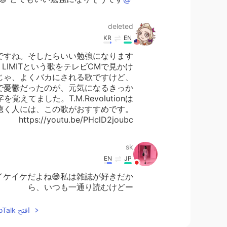
deleted
KR
EN
ですね。そしたらいい勉強になります
OT LIMITという歌をテレビCMで見かけ
じゃ、よくバカにされる歌ですけど、
で憂鬱だったのが、元気になるきっか
てました。T.M.Revolutionは
聴く人には、この歌がおすすめです。
https://youtu.be/PHclD2joubc
sk
EN
JP
ケイケだよね😅私は雑誌が好きだか
ら、いつも一通り読むけどー
افتح HelloTalk للانضمام الى المحادثة