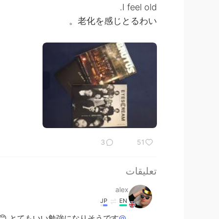
I feel old.
老化を感じとるわい。
3
51
تعليقات
alex
JP
EN
 とてもいい勉強になりそうです
@sk