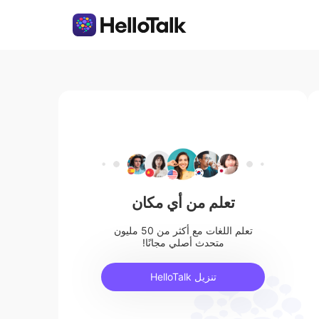
تعلم من أي مكان
تعلم اللغات مع أكثر من 50 مليون
متحدث أصلي مجانًا!
تنزيل HelloTalk