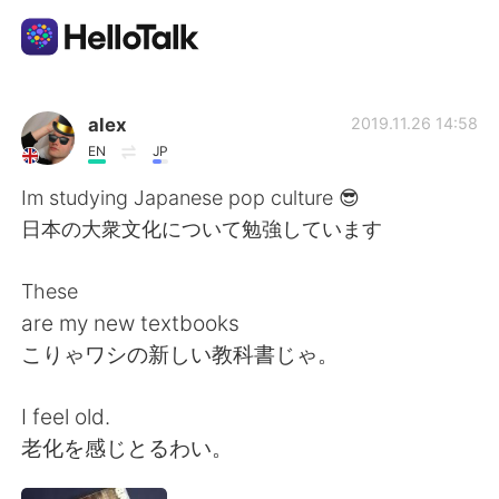
Appli d'échange linguistique
alex
2019.11.26 14:58
EN
JP
AI Grammar Checker
Im studying Japanese pop culture 😎
日本の大衆文化について勉強しています
Français
These
are my new textbooks
English
简体中文
こりゃワシの新しい教科書じゃ。
繁體中文
Español
I feel old.
老化を感じとるわい。
العربية
Deutsch