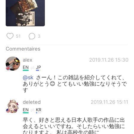
日本語
한국어
Русский
ไทย
Indonesia
Italiano
51
3
Türkçe
Tiếng Việt
Commentaires
alex
2019.11.26 15:30
Português
EN
JP
@sk
さーん！この雑誌を紹介してくれて、
ありがとう😊 とてもいい勉強になりそうで
す
deleted
2019.11.26 15:11
EN
KR
早く、好きと思える日本人歌手の作品に出
会えるといいですね。そしたらいい勉強に
なりますよ。 私は高校生の時に