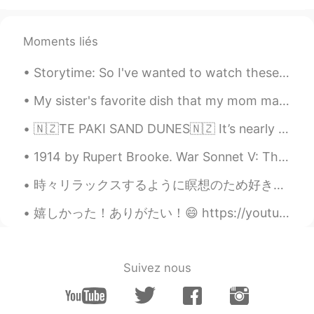
Moments liés
Storytime: So I've wanted to watch these three movies at the cinema for a long time but haven't h...
My sister's favorite dish that my mom makes. I prefer yellow noodles over white. But soup makes m...
🇳🇿TE PAKI SAND DUNES🇳🇿 It’s nearly summer here in New Zealand, and I’m excited to go on more roa...
1914 by Rupert Brooke. War Sonnet V: The Soldier If I should die, think only this of me: Tha...
時々リラックスするように瞑想のため好きな文を書く Sometimes in order to relax I write things I enjoy for meditation 今回は1つ...
嬉しかった！ありがたい！😄 https://youtu.be/sy4IhE-KAEg 昨日山で寂しい道見に行ってた。緊張した。向こうから車来たら、どうすると思ってた。😱誰もいなかった。電波も...
Suivez nous