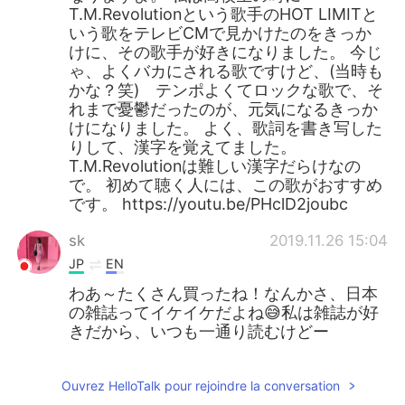
T.M.Revolutionという歌手のHOT LIMITと
いう歌をテレビCMで見かけたのをきっか
けに、その歌手が好きになりました。 今じ
ゃ、よくバカにされる歌ですけど、(当時も
かな？笑) テンポよくてロックな歌で、そ
れまで憂鬱だったのが、元気になるきっか
けになりました。 よく、歌詞を書き写した
りして、漢字を覚えてました。
T.M.Revolutionは難しい漢字だらけなの
で。 初めて聴く人には、この歌がおすすめ
です。 https://youtu.be/PHclD2joubc
sk
2019.11.26 15:04
JP
EN
わあ～たくさん買ったね！なんかさ、日本
の雑誌ってイケイケだよね😅私は雑誌が好
きだから、いつも一通り読むけどー
Ouvrez HelloTalk pour rejoindre la conversation