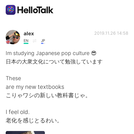
แอปแลกเปลี่ยนทางภาษา
alex
2019.11.26 14:58
EN
JP
AI Grammar Checker
Im studying Japanese pop culture 😎
日本の大衆文化について勉強しています
ไทย
These
are my new textbooks
English
简体中文
こりゃワシの新しい教科書じゃ。
繁體中文
Español
I feel old.
老化を感じとるわい。
العربية
Français