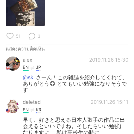
Deutsch
日本語
한국어
Русский
Indonesia
Italiano
51
3
Türkçe
Tiếng Việt
แสดงความคิดเห็น
alex
2019.11.26 15:30
Português
EN
JP
@sk
さーん！この雑誌を紹介してくれて、
ありがとう😊 とてもいい勉強になりそうで
す
deleted
2019.11.26 15:11
EN
KR
早く、好きと思える日本人歌手の作品に出
会えるといいですね。そしたらいい勉強に
なりますよ。 私は高校生の時に