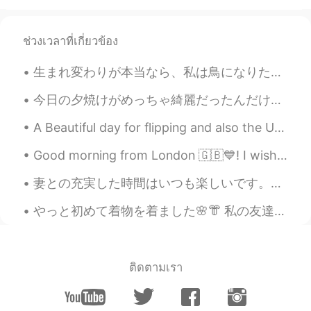
ช่วงเวลาที่เกี่ยวข้อง
生まれ変わりが本当なら、私は鳥になりたいと思います。鳥のように旅行したいから。でも、たぶん、鳥には、人間に違って、旅行はあまり楽しくない。💁🏻‍♀️🦅 この写真はイギリスの「Bath」と言う街...
今日の夕焼けがめっちゃ綺麗だったんだけど一枚に全部は写らないのが悲しい😭 めっちゃ蒸し暑くても外に出てよかったと思えるぐらい美しいパノラマだった✨ 今度は綺麗な夕焼けになりそうだったらデジカメ持...
A Beautiful day for flipping and also the US elections are finally over lol🙌☀☀☀☀☀☀☀ what does eve...
Good morning from London 🇬🇧💙! I wish you a beautiful , wonderful and an awesome day ! Happy Thur...
妻との充実した時間はいつも楽しいです。私は常に私の美しい妻を提供するために人生で最善を尽くします。彼女の毎日の笑顔を見ると、私は幸せになります。私たちを信じている人があまり多くないときに一緒に作...
やっと初めて着物を着ました🌸👘 私の友達の古いビューカメラで写真を撮りましたから、これはモノクロです。他のデジタルの写真も撮りましたが、まだ加工をしません。 本当に楽しかったです。姫様のような...
ติดตามเรา