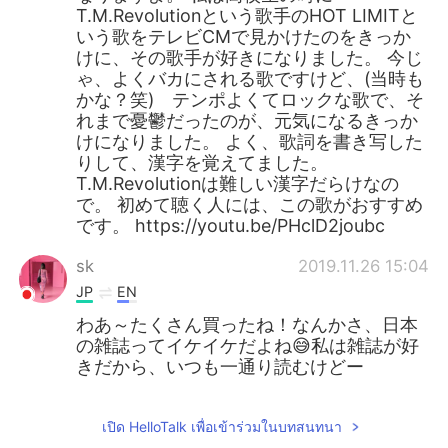
T.M.Revolutionという歌手のHOT LIMITと
いう歌をテレビCMで見かけたのをきっか
けに、その歌手が好きになりました。 今じ
ゃ、よくバカにされる歌ですけど、(当時も
かな？笑) テンポよくてロックな歌で、そ
れまで憂鬱だったのが、元気になるきっか
けになりました。 よく、歌詞を書き写した
りして、漢字を覚えてました。
T.M.Revolutionは難しい漢字だらけなの
で。 初めて聴く人には、この歌がおすすめ
です。 https://youtu.be/PHclD2joubc
sk
2019.11.26 15:04
JP
EN
わあ～たくさん買ったね！なんかさ、日本
の雑誌ってイケイケだよね😅私は雑誌が好
きだから、いつも一通り読むけどー
เปิด HelloTalk เพื่อเข้าร่วมในบทสนทนา