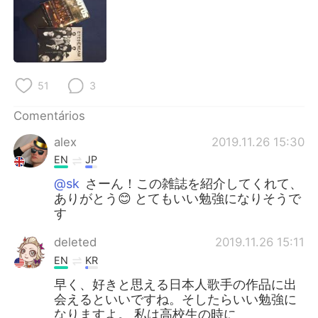
Deutsch
日本語
한국어
Русский
ไทย
Indonesia
51
3
Italiano
Türkçe
Comentários
alex
2019.11.26 15:30
Tiếng Việt
EN
JP
@sk
さーん！この雑誌を紹介してくれて、
ありがとう😊 とてもいい勉強になりそうで
す
deleted
2019.11.26 15:11
EN
KR
早く、好きと思える日本人歌手の作品に出
会えるといいですね。そしたらいい勉強に
なりますよ。 私は高校生の時に