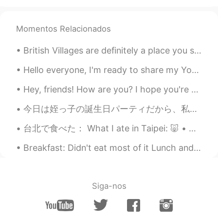
Momentos Relacionados
British Villages are definitely a place you should visit when you come to the UK 😊 ブリティッシュ ビレッジは...
Hello everyone, I'm ready to share my YouTube channel with you. I already have some readings up...
Hey, friends! How are you? I hope you're doing well these days. Remember to always be happy and t...
今日は姪っ子の誕生日パーティだから、私の姉さんの行って祝した Today is my nieces birthday party, so we went to my sister’s place...
台北で食べた： What I ate in Taipei: 🐷 • 豚肉とかぼちゃの水餃子、ワンタンスープとほうれん草でできた麺 pork & pumpkin dumplings; wonton...
Breakfast: Didn't eat most of it Lunch and dinner: Ate all of it and still hungry 😂😂😂 I don't th...
Siga-nos