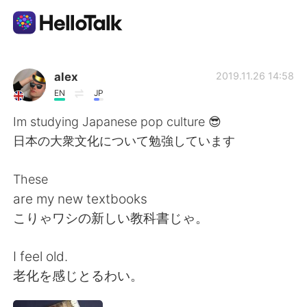
Aplicativo de troca de idioma
alex
2019.11.26 14:58
EN
JP
AI Grammar Checker
Im studying Japanese pop culture 😎
日本の大衆文化について勉強しています
Português
These
are my new textbooks
English
简体中文
こりゃワシの新しい教科書じゃ。
繁體中文
Español
I feel old.
老化を感じとるわい。
العربية
Français