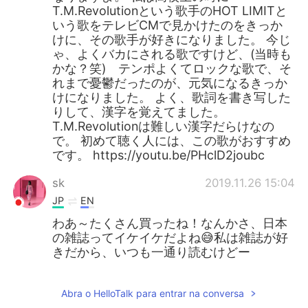
T.M.Revolutionという歌手のHOT LIMITと
いう歌をテレビCMで見かけたのをきっか
けに、その歌手が好きになりました。 今じ
ゃ、よくバカにされる歌ですけど、(当時も
かな？笑) テンポよくてロックな歌で、そ
れまで憂鬱だったのが、元気になるきっか
けになりました。 よく、歌詞を書き写した
りして、漢字を覚えてました。
T.M.Revolutionは難しい漢字だらけなの
で。 初めて聴く人には、この歌がおすすめ
です。 https://youtu.be/PHclD2joubc
sk
2019.11.26 15:04
JP
EN
わあ～たくさん買ったね！なんかさ、日本
の雑誌ってイケイケだよね😅私は雑誌が好
きだから、いつも一通り読むけどー
Abra o HelloTalk para entrar na conversa