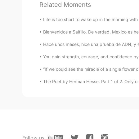
ese poema es uno de sus obras má
Related Moments
Pilar Samper
Life is too short to wake up in the morning with 
ES
EN
Bienvenidos a Saltillo. De verdad, Mexico es h
Bolero de Julio Cortázar
Hace unos meses, hice una prueba de ADN, y est
Simon
You gain strength, courage, and confidence by e
EN
ES
“If we could see the miracle of a single flower c
@Olga אולגה
muy hermoso gracias
The Poet by Herman Hesse. Part 1 of 2. Only on 
Simon
EN
ES
@Leonardo
un poema moderno! me
Simon
EN
ES
Follow us