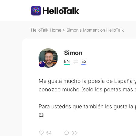
HelloTalk Home
>
Simon's Moment on HelloTalk
Simon
EN
ES
Me gusta mucho la poesía de España y
conozco mucho (solo los poetas más 
Para ustedes que también les gusta la 
📖
54
33