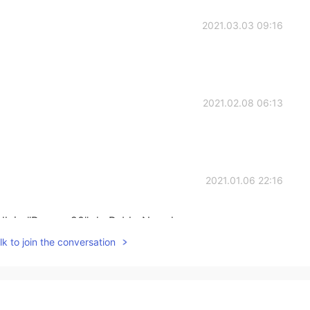
2021.03.03 09:16
2021.02.08 06:13
2021.01.06 22:16
allejo "Poema 20" de Pablo Neruda
k to join the conversation
2021.01.06 15:31
 Amado Nervo es un poeta nacido en mi ciudad natal, y