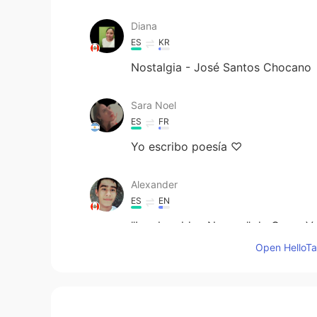
Diana
ES
KR
Nostalgia - José Santos Chocano
Sara Noel
ES
FR
Yo escribo poesía ♡
Alexander
ES
EN
"Los heraldos Negros" de Cesar V
Open HelloTal
Liz Duran
ES
EN
@Simon
jeje es parte de la idea.