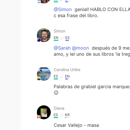
@Simon
genial! HABLO CON EL
c esa frase del libro.
Simon
EN
ES
@Sarah @moon
después de 9 mese
amo, y leí uno de sus libros 'la tr
Carolina Uribe
ES
EN
Palabras de grabiel garcia marque
😉
Diana
ES
KR
Cesar Vallejo - masa