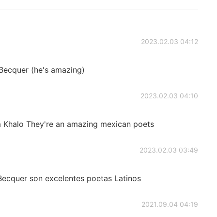
2023.02.03 04:12
Becquer (he's amazing)
2023.02.03 04:10
a Khalo They're an amazing mexican poets
2023.02.03 03:49
Becquer son excelentes poetas Latinos
2021.09.04 04:19