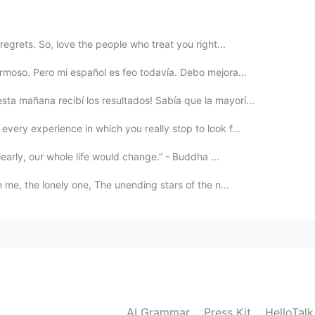
s populares :)
2021.01.06 13:37
regrets. So, love the people who treat you right...
ermoso. Pero mi español es feo todavía. Debo mejora...
a mañana recibí los resultados! Sabía que la mayorí...
2021.01.06 07:22
very experience in which you really stop to look f...
learly, our whole life would change.” - Buddha ...
 Olga!
me, the lonely one, The unending stars of the n...
2021.01.06 07:14
 gustó, gracias
2021.01.06 07:10
AI Grammar
Press Kit
HelloTal