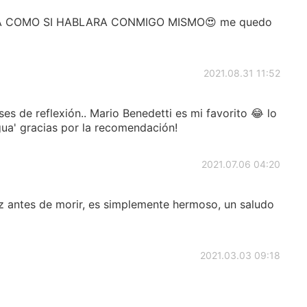
LA COMO SI HABLARA CONMIGO MISMO😍 me quedo
2021.08.31 11:52
s de reflexión.. Mario Benedetti es mi favorito 😂 lo
egua' gracias por la recomendación!
2021.07.06 04:20
z antes de morir, es simplemente hermoso, un saludo
2021.03.03 09:18