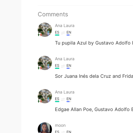
Comments
Ana Laura
ES
EN
Tu pupila Azul by Gustavo Adolfo 
Ana Laura
ES
EN
Sor Juana Inés dela Cruz and Frid
Ana Laura
ES
EN
Edgae Allan Poe, Gustavo Adolfo 
moon
ES
EN