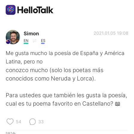
語言交換應用
Simon
2021.01.05 19:08
EN
ES
AI Grammar Checker
Me gusta mucho la poesía de España y América
Latina, pero no
繁體中文
conozco mucho (solo los poetas más
conocidos como Neruda y Lorca).
English
简体中文
Para ustedes que también les gusta la poesía,
cual es tu poema favorito en Castellano? 📖
Español
العربية
Français
Deutsch
54
33