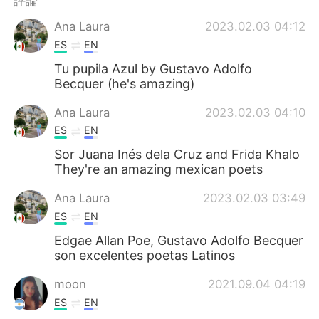
評論
日本語
한국어
Ana Laura
2023.02.03 04:12
Русский
ไทย
ES
EN
Tu pupila Azul by Gustavo Adolfo
Indonesia
Italiano
Becquer (he's amazing)
Türkçe
Tiếng Việt
Ana Laura
2023.02.03 04:10
ES
EN
Português
Sor Juana Inés dela Cruz and Frida Khalo
They're an amazing mexican poets
Ana Laura
2023.02.03 03:49
ES
EN
Edgae Allan Poe, Gustavo Adolfo Becquer
son excelentes poetas Latinos
moon
2021.09.04 04:19
ES
EN