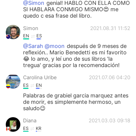
@Simon
genial! HABLO CON ELLA COMO
SI HABLARA CONMIGO MISMO😍 me
quedo c esa frase del libro.
Simon
2021.08.31 11:52
EN
ES
@Sarah @moon
después de 9 meses de
reflexión.. Mario Benedetti es mi favorito
😂 lo amo, y leí uno de sus libros 'la
tregua' gracias por la recomendación!
Carolina Uribe
2021.07.06 04:20
ES
EN
Palabras de grabiel garcia marquez antes
de morir, es simplemente hermoso, un
saludo😉
Diana
2021.03.03 09:18
ES
KR