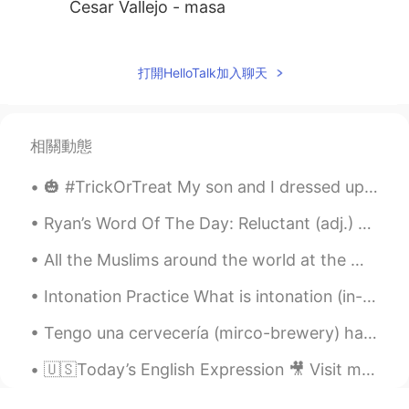
Cesar Vallejo - masa
Diana
2021.03.03 09:16
ES
KR
打開HelloTalk加入聊天
Nostalgia - José Santos Chocano
Sara Noel
2021.02.08 06:13
相關動態
ES
FR
🎃 #TrickOrTreat My son and I dressed up as a Princess and her ever loyal Knight for the “Sea Wi...
Yo escribo poesía ♡
Ryan’s Word Of The Day: Reluctant (adj.) Meaning: Unwilling, hesitant Example (1): “The flight...
Alexander
2021.01.06 22:16
ES
EN
All the Muslims around the world at the moment are experiencing an Islamic month called “Ramadan”...
"Los heraldos Negros" de Cesar Vallejo
Intonation Practice What is intonation (in-toe - nay-shin)? Intonation is the rise and fall of...
"Poema 20" de Pablo Neruda
Tengo una cervecería (mirco-brewery) hago mis propias cervezas. Esta se llama NEIPA (New Englan...
Liz Duran
2021.01.06 15:31
ES
EN
🇺🇸Today’s English Expression 🎥 Visit my YouTube channel to learn more 👉https://bit.ly/3fwv3Av
@Simon
jeje es parte de la idea. Amado