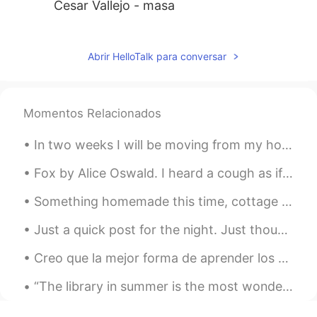
Cesar Vallejo - masa
Diana
2021.03.03 09:16
ES
KR
Abrir HelloTalk para conversar
Nostalgia - José Santos Chocano
Sara Noel
2021.02.08 06:13
Momentos Relacionados
ES
FR
In two weeks I will be moving from my home in Pennsylvania back to Rochester, New York where I wi...
Yo escribo poesía ♡
Fox by Alice Oswald. I heard a cough as if a thief was there outside my sleep a sharp intake of ...
Alexander
2021.01.06 22:16
ES
EN
Something homemade this time, cottage pie! A staple in the British kitchen. Minced beef with grav...
"Los heraldos Negros" de Cesar Vallejo
Just a quick post for the night. Just thought I'd share how nice the moon looks tonight 😁 I just ...
"Poema 20" de Pablo Neruda
Creo que la mejor forma de aprender los usos de in, on, y at es simplemente caso por caso. Sigan ...
Liz Duran
2021.01.06 15:31
ES
EN
“The library in summer is the most wonderful thing because there you get books on any subject and...
@Simon
jeje es parte de la idea. Amado