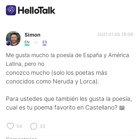
Aplicación de intercambio de idiomas
Simon
2021.01.05 19:08
EN
ES
AI Grammar Checker
Me gusta mucho la poesía de España y América
Latina, pero no
Español
conozco mucho (solo los poetas más
conocidos como Neruda y Lorca).
English
简体中文
Para ustedes que también les gusta la poesía,
cual es tu poema favorito en Castellano? 📖
繁體中文
العربية
Français
Deutsch
54
33