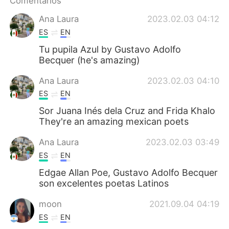
Comentarios
日本語
한국어
Ana Laura
2023.02.03 04:12
Русский
ไทย
ES
EN
Tu pupila Azul by Gustavo Adolfo
Indonesia
Italiano
Becquer (he's amazing)
Türkçe
Tiếng Việt
Ana Laura
2023.02.03 04:10
ES
EN
Português
Sor Juana Inés dela Cruz and Frida Khalo
They're an amazing mexican poets
Ana Laura
2023.02.03 03:49
ES
EN
Edgae Allan Poe, Gustavo Adolfo Becquer
son excelentes poetas Latinos
moon
2021.09.04 04:19
ES
EN