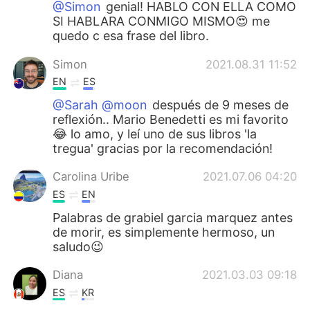
@Simon
genial! HABLO CON ELLA COMO
SI HABLARA CONMIGO MISMO😍 me
quedo c esa frase del libro.
Simon
2021.08.31 11:52
EN
ES
@Sarah @moon
después de 9 meses de
reflexión.. Mario Benedetti es mi favorito
😂 lo amo, y leí uno de sus libros 'la
tregua' gracias por la recomendación!
Carolina Uribe
2021.07.06 04:20
ES
EN
Palabras de grabiel garcia marquez antes
de morir, es simplemente hermoso, un
saludo😉
Diana
2021.03.03 09:18
ES
KR