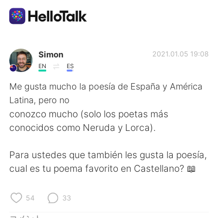
語学交換アプリ
Simon
2021.01.05 19:08
EN
ES
AI Grammar Checker
Me gusta mucho la poesía de España y América
Latina, pero no
日本語
conozco mucho (solo los poetas más
conocidos como Neruda y Lorca).
English
简体中文
Para ustedes que también les gusta la poesía,
cual es tu poema favorito en Castellano? 📖
繁體中文
Español
العربية
Français
54
33