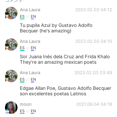
コメント
Deutsch
한국어
Ana Laura
2023.02.03 04:12
Русский
ไทย
ES
EN
Tu pupila Azul by Gustavo Adolfo
Indonesia
Italiano
Becquer (he's amazing)
Türkçe
Tiếng Việt
Ana Laura
2023.02.03 04:10
ES
EN
Português
Sor Juana Inés dela Cruz and Frida Khalo
They're an amazing mexican poets
Ana Laura
2023.02.03 03:49
ES
EN
Edgae Allan Poe, Gustavo Adolfo Becquer
son excelentes poetas Latinos
moon
2021.09.04 04:19
ES
EN