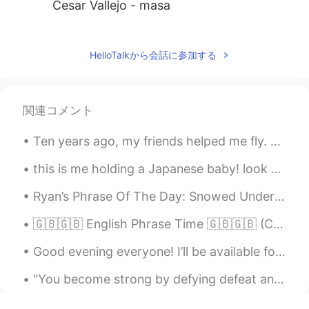
Cesar Vallejo - masa
Diana
2021.03.03 09:16
ES
KR
HelloTalkから会話に参加する
Nostalgia - José Santos Chocano
Sara Noel
2021.02.08 06:13
関連コメント
ES
FR
Ten years ago, my friends helped me fly. 🕊 10 년 전, 친구들이 제가 날 수 있도록 도와주었습니다. Hace diez años, mis...
Yo escribo poesía ♡
this is me holding a Japanese baby! look at that hair🥺❤️😭 so cute 😭😭 why do some Japanese babies ...
Alexander
2021.01.06 22:16
ES
EN
Ryan’s Phrase Of The Day: Snowed Under (by/with) Meaning: Busy, lots to do. Example (1): “For t...
"Los heraldos Negros" de Cesar Vallejo
🇬🇧🇬🇧 English Phrase Time 🇬🇧🇬🇧 (C1+ difficulty) take to "something" with a pinch of salt "if I w...
"Poema 20" de Pablo Neruda
Good evening everyone! I’ll be available for the next 3 hours to help with your English! Even if ...
Liz Duran
2021.01.06 15:31
ES
EN
"You become strong by defying defeat and by turning loss and failure into success." - Napolean Bo...
@Simon
jeje es parte de la idea. Amado