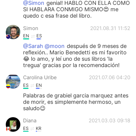
@Simon
genial! HABLO CON ELLA COMO
SI HABLARA CONMIGO MISMO😍 me
quedo c esa frase del libro.
Simon
2021.08.31 11:52
EN
ES
@Sarah @moon
después de 9 meses de
reflexión.. Mario Benedetti es mi favorito
😂 lo amo, y leí uno de sus libros 'la
tregua' gracias por la recomendación!
Carolina Uribe
2021.07.06 04:20
ES
EN
Palabras de grabiel garcia marquez antes
de morir, es simplemente hermoso, un
saludo😉
Diana
2021.03.03 09:18
ES
KR