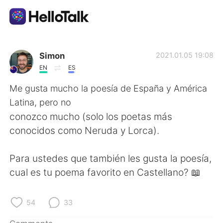
Language Exchange App
Simon
2021.01.05 19:08
EN
ES
AI Grammar Checker
Me gusta mucho la poesía de España y América
Latina, pero no
English
conozco mucho (solo los poetas más
conocidos como Neruda y Lorca).
简体中文
繁體中文
Para ustedes que también les gusta la poesía,
cual es tu poema favorito en Castellano? 📖
Español
العربية
Français
Deutsch
54
33