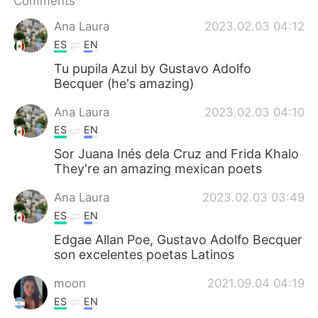
Comments
日本語
한국어
Ana Laura
2023.02.03 04:12
Русский
ไทย
ES
EN
Tu pupila Azul by Gustavo Adolfo
Indonesia
Italiano
Becquer (he's amazing)
Türkçe
Tiếng Việt
Ana Laura
2023.02.03 04:10
ES
EN
Português
Sor Juana Inés dela Cruz and Frida Khalo
They're an amazing mexican poets
Ana Laura
2023.02.03 03:49
ES
EN
Edgae Allan Poe, Gustavo Adolfo Becquer
son excelentes poetas Latinos
moon
2021.09.04 04:19
ES
EN