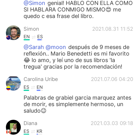
@Simon
genial! HABLO CON ELLA COMO
SI HABLARA CONMIGO MISMO😍 me
quedo c esa frase del libro.
Simon
2021.08.31 11:52
EN
ES
@Sarah @moon
después de 9 meses de
reflexión.. Mario Benedetti es mi favorito
😂 lo amo, y leí uno de sus libros 'la
tregua' gracias por la recomendación!
Carolina Uribe
2021.07.06 04:20
ES
EN
Palabras de grabiel garcia marquez antes
de morir, es simplemente hermoso, un
saludo😉
Diana
2021.03.03 09:18
ES
KR