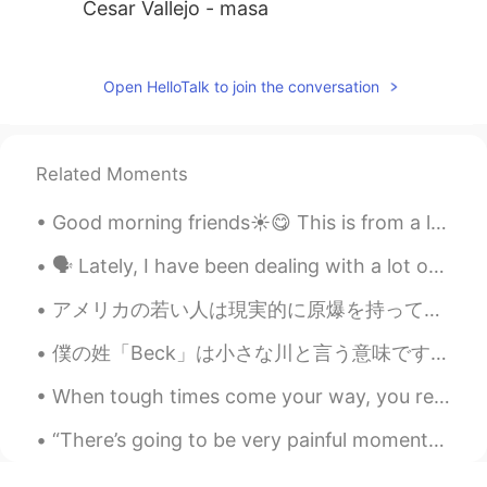
Cesar Vallejo - masa
Diana
2021.03.03 09:16
ES
KR
Open HelloTalk to join the conversation
Nostalgia - José Santos Chocano
Sara Noel
2021.02.08 06:13
Related Moments
ES
FR
Good morning friends☀️😋 This is from a little coffee store that I go to quite often, I hope it ne...
Yo escribo poesía ♡
🗣 Lately, I have been dealing with a lot of disrespectful men on this app. On many occasions, I w...
Alexander
2021.01.06 22:16
ES
EN
アメリカの若い人は現実的に原爆を持って国を守ることについて真剣に考えるかどうかはわかりません。しかし、どう考えてもこの若い人の考え方は思ったより偉いです。現代の世界はちょっと暗いけれども、将来は...
"Los heraldos Negros" de Cesar Vallejo
僕の姓「Beck」は小さな川と言う意味です。「Brook」や「creek」や「stream」の意味が似ています。だから日本に生まれたら、たぶん名字が「小川」だと思います。 あなたはアメリカに生...
"Poema 20" de Pablo Neruda
When tough times come your way, you really only have 2 options. You can either fight the waves or...
Liz Duran
2021.01.06 15:31
ES
EN
“There’s going to be very painful moments in your life that will change your world in a matter of...
@Simon
jeje es parte de la idea. Amado