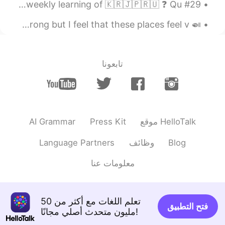
#29 Weekly Learning - Japanese 📝 Hello friends 😄, Welcome to my weekly learning of 🇰🇷🇯🇵🇷🇺 ❓ Qu...
🍛 I truly like small family-owned restaurants. I may be wrong but I feel that these places feel v...
تابعونا
AI Grammar
Press Kit
موقع HelloTalk
Language Partners
وظائف
Blog
معلومات عنا
تعلم اللغات مع أكثر من 50
فتح التطبيق
مليون متحدث أصلي مجانًا!