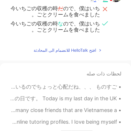
今いちごの収穫の時
だ
ので、僕はいち
ごとクリームを食べました。
今いちごの収穫の時
な
ので、僕はいち
ごとクリームを食べました。
افتح HelloTalk للانضمام الى المحادثة
لحظات ذات صله
ただいま、日本💕 今日から留学生として住みます! 日本はちゃんと新型コロナウイルスのこと考えてますか? 今日は日本に到着したけけど皆がいつも通り生きているのでちょっと心配だね、、、 ものすご...
お久しぶりですね！ I haven't posted in a while. 今日はイギリスにいると家族に 会いの最後の日です。 Today is my last day in the UK...
Hi, I’m going to start learning Vietnamese today. I have many close friends that are Vietnamese a...
I finally got some new headshots for my resume and online tutoring profiles. I love being myself...