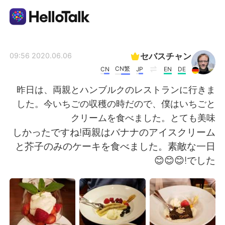
تطبيق تبادل اللغة
セバスチャン
2020.06.06 09:56
CN繁
CN
JP
EN
DE
AI Grammar Checker
昨日は、両親とハンブルクのレストランに行きま
した。今いちごの収穫の時だので、僕はいちごと
العربية
クリームを食べました。とても美味
しかったですね!両親はバナナのアイスクリーム
と芥子のみのケーキを食べました。素敵な一日
English
简体中文
でした!😊😊😊
繁體中文
Español
Français
Deutsch