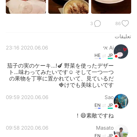
日本語
한국어
Русский
ไทย
3
86
Indonesia
Italiano
تعليقات
2020.06.06 23:16
Ai אי
Türkçe
Tiếng Việt
HE
JP
Português
茄子の実のケーキ...!🍆 野菜を使ったデザー
ト...味わってみたいです☺️ そして一つ一つ
の果物を丁寧に置かれていて、見ているだ
けでも美味しいです🍓
2020.06.06 09:59
Sao
EN
JP
素敵ですね😄！
2020.06.06 09:58
Masato
EN
JP