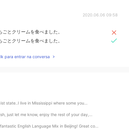
2020.06.06 09:58
ちごとクリームを食べました。
ちごとクリームを食べました。
lk para entrar na conversa
ist state..I live in Mississippi where some you...
h, just let me know, enjoy the rest of your day,...
antastic English Language Mix in Beijing! Great co...