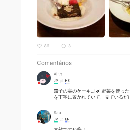
86
3
Comentários
Ai אי
JP
HE
茄子の実のケーキ...!🍆 野菜を使
を丁寧に置かれていて、見ているだけ
Sao
JP
EN
素敵ですね😄！