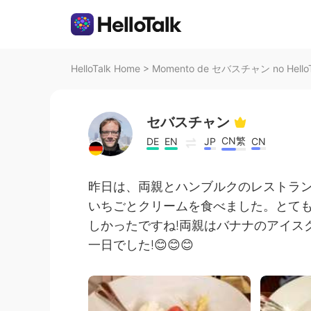
HelloTalk Home
>
Momento de セバスチャン no HelloT
セバスチャン
CN繁
DE
EN
JP
CN
昨日は、両親とハンブルクのレストラ
いちごとクリームを食べました。とて
しかったですね!両親はバナナのアイス
一日でした!😊😊😊