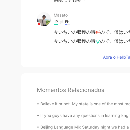
Masato
JP
EN
今いちごの収穫の時
だ
ので、僕はい
今いちごの収穫の時
な
ので、僕はい
Abra o HelloTa
Momentos Relacionados
Believe it or not..My state is one of the most rac
If you guys have any questions in learning Englis
Beijing Language Mix Saturday night we had a f