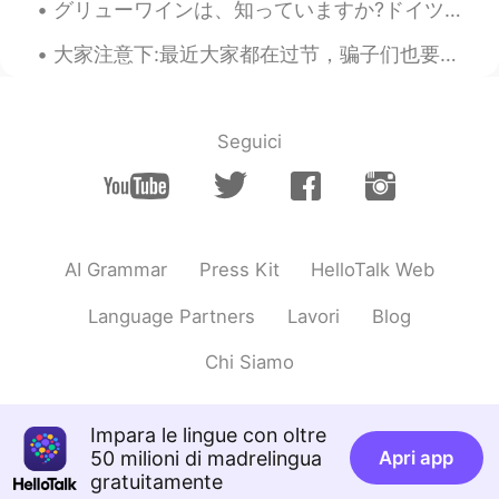
グリューワインは、知っていますか?ドイツは冬にクリスマスマーケットの飲み物です。温めて、スパイスを加えて飲みます。とても美味しいです。ドイツのスーパーで非常に安いです。１本は１００円です。日本で...
大家注意下:最近大家都在过节，骗子们也要过节，所以过来组团骗人。除了之前的死老婆、帮你理财、注册网站、机场需要钱打出租外，他们开始装好人，使用新骗术。他们开始装教语言的，帮你改句子，来吸引你聊天...
Seguici
AI Grammar
Press Kit
HelloTalk Web
Language Partners
Lavori
Blog
Chi Siamo
Impara le lingue con oltre
50 milioni di madrelingua
Apri app
gratuitamente