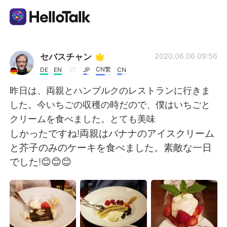
App di scambio linguistico
セバスチャン
2020.06.06 09:56
CN繁
DE
EN
JP
CN
AI Grammar Checker
昨日は、両親とハンブルクのレストランに行きま
した。今いちごの収穫の時だので、僕はいちごと
Italiano
クリームを食べました。とても美味
しかったですね!両親はバナナのアイスクリーム
と芥子のみのケーキを食べました。素敵な一日
English
简体中文
でした!😊😊😊
繁體中文
Español
العربية
Français