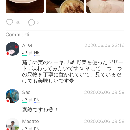
Deutsch
日本語
한국어
Русский
86
3
ไทย
Indonesia
Commenti
Ai אי
2020.06.06 23:16
Türkçe
Tiếng Việt
JP
HE
Português
茄子の実のケーキ...!🍆 野菜を使ったデザー
ト...味わってみたいです☺️ そして一つ一つ
の果物を丁寧に置かれていて、見ているだ
けでも美味しいです🍓
Sao
2020.06.06 09:59
JP
EN
素敵ですね😄！
Masato
2020.06.06 09:58
JP
EN