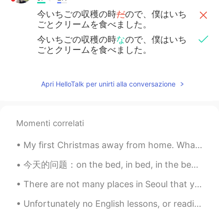
今いちごの収穫の時
だ
ので、僕はいち
ごとクリームを食べました。
今いちごの収穫の時
な
ので、僕はいち
ごとクリームを食べました。
Apri HelloTalk per unirti alla conversazione
Momenti correlati
My first Christmas away from home. What can I say? I'm blessed to be surrounded by people in the ...
今天的问题：on the bed, in bed, in the bed On the bed 是指你在被子上盖着被子，玩电脑，玩手机等 'A child is jumping on the ...
There are not many places in Seoul that you can go to free your mind and be at peace in this busy...
Unfortunately no English lessons, or readings as of late as I have been feeling unwell and have a...